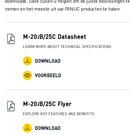
downloads. Deze zullen u helpen om de juiste beslissingen te
JOIN US » JOB PORTAAL
nemen en het meeste uit uw FANUC producten te halen.
CONTACT
CONTACT
LOCATIES
COLOFON
M-20𝑖B/25C Datasheet
LEARN MORE ABOUT TECHNICAL SPECIFICATIONS
DOWNLOAD
VOORBEELD
M-20𝑖B/25C Flyer
EXPLORE KEY FEATURES AND BENEFITS
DOWNLOAD