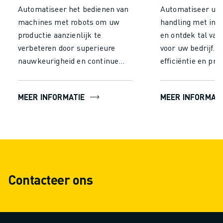
Automatiseer het bedienen van
Automatiseer uw 
machines met robots om uw
handling met indu
productie aanzienlijk te
en ontdek tal van
verbeteren door superieure
voor uw bedrijf. 
nauwkeurigheid en continue
efficiëntie en prod
werking, in tegenstelling tot
aanzienlijk door d
handmatig bedienen. Verhoog de
inspanning van h
MEER INFORMATIE
MEER INFORMATI
efficiëntie, bereik een
handling te vermi
consistente output, verlaag de
robots continu en
arbeidskosten en voeg een
vermoeidheid wer
aanzienlijke waarde toe aan uw
constante prestat
hele productieproces.
minimale fouten, 
in een hogere out
Contacteer ons
snellere verwerki