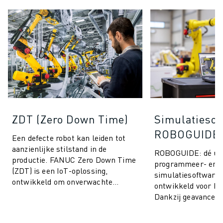
ZDT (Zero Down Time)
Simulatiesof
ROBOGUIDE
Een defecte robot kan leiden tot
aanzienlijke stilstand in de
ROBOGUIDE: dé ult
productie. FANUC Zero Down Time
programmeer- en
(ZDT) is een IoT-oplossing,
simulatiesoftware,
ontwikkeld om onverwachte
ontwikkeld voor F
productiestops te voorkomen en de
Dankzij geavanceer
prestaties van ...
stelt ROBOGUIDE u
moeiteloos robots in