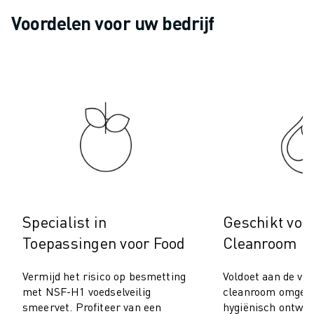
ROBOSHOT PREVENTIEF ONDERHOUD
Voordelen voor uw bedrijf
ROBOSHOT TOTAL COST OF OWNERSHIP
DRAADVONKMACHINES
ROBOCUT DRAADVONKMACHINES
ROBOCUT HARDWARE
ROBOCUT SOFTWARE
ROBOCUT PREVENTIEF ONDERHOUD
ROBOCUT DUURZAAMHEID
IIOT-OPLOSSINGEN
SMART FACTORY OPLOSSINGEN
SMART FACTORY OPLOSSINGEN VOOR EEN EFFICIËNTERE PRODUCTIE
PRODUCT REGISTRATIE » FANUC PORTAAL
Specialist in
Geschikt voo
CASE STUDIES
OPLOSSINGEN
Toepassingen voor Food
Cleanroom
INDUSTRIEËN
ALLE INDUSTRIEËN
Vermijd het risico op besmetting
Voldoet aan de ver
met NSF-H1 voedselveilig
cleanroom omgevi
LUCHTVAART
smeervet. Profiteer van een
hygiënisch ontwer
AUTOMOTIVE