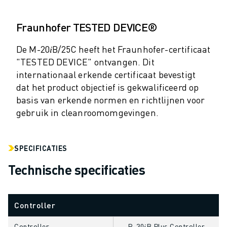
MATERIAL HANDLING
VERFSPUITEN
Fraunhofer TESTED DEVICE®
PALLETISEREN
PUNTLASSEN
De M-20𝑖B/25C heeft het Fraunhofer-certificaat
VISION INSPECTIE
"TESTED DEVICE" ontvangen. Dit
internationaal erkende certificaat bevestigt
DRAADVONKEN EDM
dat het product objectief is gekwalificeerd op
CASE STUDIES
basis van erkende normen en richtlijnen voor
CUSTOMER SERVICE
gebruik in cleanroomomgevingen.
CUSTOMER CARE
FANUC PLANS
SERVICE & ONDERHOUD
SPECIFICATIES
TECHNISCHE ONDERSTEUNING REMOTE
SPARE PARTS
Technische specificaties
REVISIE
DIGITALE SERVICE TOOLS
Controller
E-STORE
DOWNLOAD CENTER » MYFANUC
Controller
R-30𝑖B Plus Controller