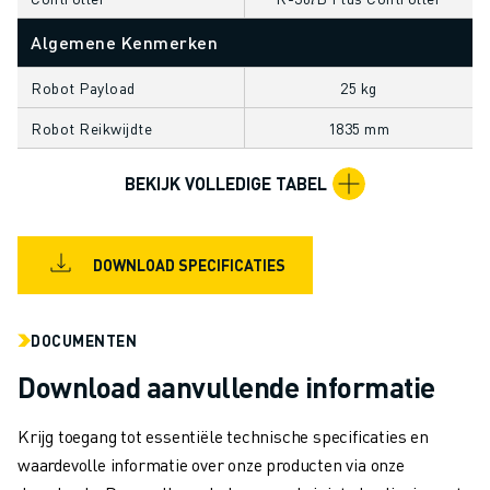
OPLEIDING & ONDERWIJS
FANUC ACADEMY
Algemene Kenmerken
OPLOSSINGEN VOOR INDUSTRIEËN
Robot Payload
25 kg
OPLOSSINGEN VOOR HET ONDERWIJS
WORLDSKILLS & JONG TALENT
Robot Reikwijdte
1835 mm
ONDERWIJS EVENEMENTEN
NIEUWS & MEDIA
BEKIJK VOLLEDIGE TABEL
NIEUWS & MEDIA
EVENEMENTEN
ONDERWIJS EVENEMENTEN
DOWNLOAD SPECIFICATIES
OVER FANUC
OVER FANUC
DOCUMENTEN
FANUC IN EUROPA
Download aanvullende informatie
ONZE LOCATIES
DUURZAAMHEID
Krijg toegang tot essentiële technische specificaties en
JOBS
waardevolle informatie over onze producten via onze
SHAPE YOUR FUTURE WITH FANUC