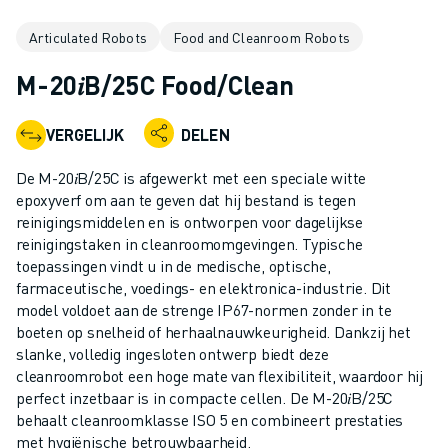
INDUSTRIËLE ROBOTS
Articulated Robots
Food and Cleanroom Robots
COLLABORATIEVE ROBOTS
ROBOT AANBOD
M-20𝑖B/25C Food/Clean
ROBOT CONTROLLERS
ROBOT ACCESSOIRES
VERGELIJK
DELEN
ROBOT SOFTWARE
SIMULATIE SOFTWARE
De M-20𝑖B/25C is afgewerkt met een speciale witte
ROBOTS VOOR HET ONDERWIJS
epoxyverf om aan te geven dat hij bestand is tegen
ROBOT AUTOMATISERING
reinigingsmiddelen en is ontworpen voor dagelijkse
reinigingstaken in cleanroomomgevingen. Typische
BOOGLAS ROBOTS
toepassingen vindt u in de medische, optische,
ARTICULATED ROBOTS
farmaceutische, voedings- en elektronica-industrie. Dit
ARC MATE SERIE
model voldoet aan de strenge IP67-normen zonder in te
M-900 SERIE
boeten op snelheid of herhaalnauwkeurigheid. Dankzij het
DELTA ROBOTS
slanke, volledig ingesloten ontwerp biedt deze
cleanroomrobot een hoge mate van flexibiliteit, waardoor hij
FOOD & CLEANROOM ROBOTS
perfect inzetbaar is in compacte cellen. De M-20𝑖B/25C
VERFSPUIT ROBOTS
behaalt cleanroomklasse ISO 5 en combineert prestaties
PALLETISEER ROBOTS
met hygiënische betrouwbaarheid.