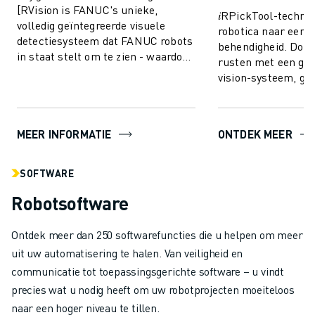
[RVision is FANUC's unieke,
𝑖RPickTool-technol
volledig geïntegreerde visuele
robotica naar een 
detectiesysteem dat FANUC robots
behendigheid. Door 
in staat stelt om te zien - waardoor
rusten met een geï
de productie sneller, slimmer en
vision-systeem, gee
betro...
soort "oog-handcoö
vergelijkba...
MEER INFORMATIE
ONTDEK MEER
SOFTWARE
Robotsoftware
Ontdek meer dan 250 softwarefuncties die u helpen om meer
uit uw automatisering te halen. Van veiligheid en
communicatie tot toepassingsgerichte software – u vindt
precies wat u nodig heeft om uw robotprojecten moeiteloos
naar een hoger niveau te tillen.