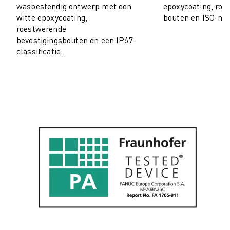
wasbestendig ontwerp met een
epoxycoating, roe
ELEKTRISCHE VOERTUIGEN
witte epoxycoating,
bouten en ISO-no
ELEKTRONICA
roestwerende
FOOD & BEVERAGE
bevestigingsbouten en een IP67-
classificatie.
MEDISCH
KUNSTSTOFFEN
OPSLAG & LOGISTIEK
TOEPASSINGEN
ALLE TOEPASSINGEN
5-ASSIGE BEWERKING
BOOGLASSEN
ASSEMBLAGE
CNC SLIJPEN
CNC FREZEN
CNC DRAAIEN
BOREN EN TAPPEN MET HOGE SNELHEID
SPUITGIETEN
MACHINE BELADING