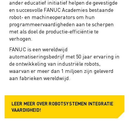
ander educatief initiatief helpen de gevestigde
OPLEIDING & ONDERWIJS
en succesvolle FANUC Academies bestaande
FANUC ACADEMY
robot- en machineoperators om hun
OPLOSSINGEN VOOR INDUSTRIEËN
programmeervaardigheden aan te scherpen
OPLOSSINGEN VOOR HET ONDERWIJS
met als doel de productie-efficiëntie te
WORLDSKILLS & JONG TALENT
verhogen.
ONDERWIJS EVENEMENTEN
NIEUWS & MEDIA
FANUC is een wereldwijd
NIEUWS & MEDIA
automatiseringsbedrijf met 50 jaar ervaring in
EVENEMENTEN
de ontwikkeling van industriële robots,
ONDERWIJS EVENEMENTEN
waarvan er meer dan 1 miljoen zijn geleverd
OVER FANUC
aan fabrieken wereldwijd.
OVER FANUC
FANUC IN EUROPA
ONZE LOCATIES
LEER MEER OVER ROBOTSYSTEMEN INTEGRATIE
DUURZAAMHEID
VAARDIGHEID!
JOBS
SHAPE YOUR FUTURE WITH FANUC