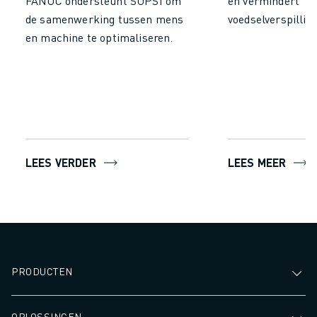
FANUC ondersteunt SUPSI om
en vermindert
de samenwerking tussen mens
voedselverspilling
en machine te optimaliseren.
LEES VERDER
LEES MEER
PRODUCTEN
OPLOSSINGEN