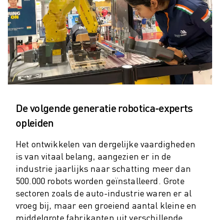
ELEKTRISCHE VOERTUIGEN
ELEKTRONICA
FOOD & BEVERAGE
MEDISCH
KUNSTSTOFFEN
OPSLAG & LOGISTIEK
TOEPASSINGEN
ALLE TOEPASSINGEN
De volgende generatie robotica-experts
5-ASSIGE BEWERKING
opleiden
BOOGLASSEN
ASSEMBLAGE
Het ontwikkelen van dergelijke vaardigheden
CNC SLIJPEN
is van vitaal belang, aangezien er in de
CNC FREZEN
industrie jaarlijks naar schatting meer dan
CNC DRAAIEN
500.000 robots worden geïnstalleerd. Grote
BOREN EN TAPPEN MET HOGE SNELHEID
sectoren zoals de auto-industrie waren er al
SPUITGIETEN
vroeg bij, maar een groeiend aantal kleine en
MACHINE BELADING
middelgrote fabrikanten uit verschillende