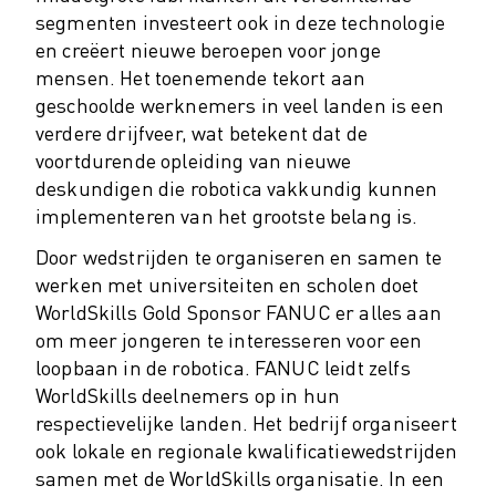
MATERIAL HANDLING
segmenten investeert ook in deze technologie
VERFSPUITEN
en creëert nieuwe beroepen voor jonge
PALLETISEREN
mensen. Het toenemende tekort aan
PUNTLASSEN
geschoolde werknemers in veel landen is een
verdere drijfveer, wat betekent dat de
VISION INSPECTIE
voortdurende opleiding van nieuwe
DRAADVONKEN EDM
deskundigen die robotica vakkundig kunnen
CASE STUDIES
implementeren van het grootste belang is.
CUSTOMER SERVICE
CUSTOMER CARE
Door wedstrijden te organiseren en samen te
FANUC PLANS
werken met universiteiten en scholen doet
SERVICE & ONDERHOUD
WorldSkills Gold Sponsor FANUC er alles aan
TECHNISCHE ONDERSTEUNING REMOTE
om meer jongeren te interesseren voor een
SPARE PARTS
loopbaan in de robotica. FANUC leidt zelfs
REVISIE
WorldSkills deelnemers op in hun
DIGITALE SERVICE TOOLS
respectievelijke landen. Het bedrijf organiseert
E-STORE
ook lokale en regionale kwalificatiewedstrijden
samen met de WorldSkills organisatie. In een
DOWNLOAD CENTER » MYFANUC