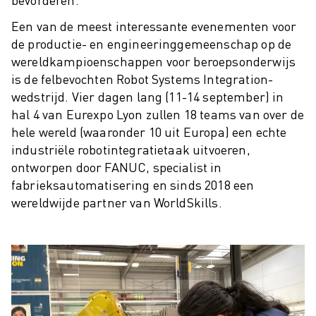
ROBOSHOT PREVENTIEF ONDERHOUD
ROBOSHOT TOTAL COST OF OWNERSHIP
Een van de meest interessante evenementen voor
DRAADVONKMACHINES
de productie- en engineeringgemeenschap op de
ROBOCUT DRAADVONKMACHINES
wereldkampioenschappen voor beroepsonderwijs
ROBOCUT HARDWARE
is de felbevochten Robot Systems Integration-
ROBOCUT SOFTWARE
wedstrijd. Vier dagen lang (11-14 september) in
ROBOCUT PREVENTIEF ONDERHOUD
hal 4 van Eurexpo Lyon zullen 18 teams van over de
ROBOCUT DUURZAAMHEID
hele wereld (waaronder 10 uit Europa) een echte
IIOT-OPLOSSINGEN
industriële robotintegratietaak uitvoeren,
ontworpen door FANUC, specialist in
SMART FACTORY OPLOSSINGEN
fabrieksautomatisering en sinds 2018 een
SMART FACTORY OPLOSSINGEN VOOR EEN EFFICIËNTERE PRODUCTIE
wereldwijde partner van WorldSkills.
PRODUCT REGISTRATIE » FANUC PORTAAL
CASE STUDIES
OPLOSSINGEN
INDUSTRIEËN
ALLE INDUSTRIEËN
LUCHTVAART
AUTOMOTIVE