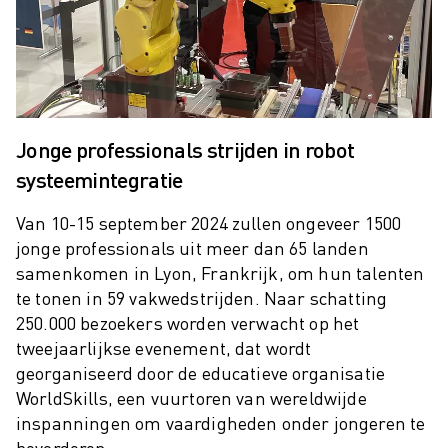
SCARA ROBOTS
COMPACTE CNC-BEWERKINGSCENTRA
ROBODRILL FILTER
ROBODRILL COMPACTE CNC-BEWERKINGSCENTRA
ROBODRILL HARDWARE
ROBODRILL SOFTWARE
Jonge professionals strijden in robot
ROBODRILL PREVENTIEF ONDERHOUD
systeemintegratie
ROBODRILL DUURZAAMHEID
ROBODRILL ROBOT PAKKET
Van 10-15 september 2024 zullen ongeveer 1500
ROBODRILL ONDERWIJS PAKKET
jonge professionals uit meer dan 65 landen
ELEKTRISCHE SPUITGIETMACHINES
samenkomen in Lyon, Frankrijk, om hun talenten
ROBOSHOT FILTER
te tonen in 59 vakwedstrijden. Naar schatting
ROBOSHOT ELEKTRISCHE SPUITGIETMACHINES
250.000 bezoekers worden verwacht op het
ROBOSHOT HARDWARE
tweejaarlijkse evenement, dat wordt
georganiseerd door de educatieve organisatie
ROBOSHOT SOFTWARE
WorldSkills, een vuurtoren van wereldwijde
ROBOSHOT DUURZAAMHEID
inspanningen om vaardigheden onder jongeren te
ROBOSHOT ROBOT PAKKET
bevorderen.