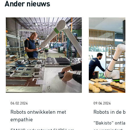
JOIN US » JOB PORTAAL
Ander nieuws
CONTACT
CONTACT
LOCATIES
COLOFON
06.02.2024
09.04.2024
Robots ontwikkelen met
Robots in de ba
empathie
"Bakisto" ontlas