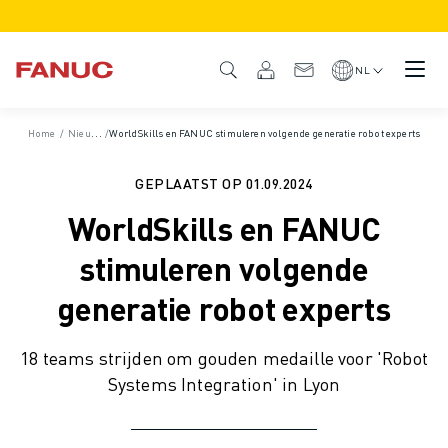
PRODUCTEN
PRODUCTOVERZICHT
NL
CNC & AANDRIJFSYSTEMEN
CNC FILTER
Home
/
Nieuws & Media
/
WorldSkills en FANUC stimuleren volgende generatie robot experts
/
Nieuws & Persberichten
/
Persberichten
CNC SYSTEMEN
AANDRIJFSYSTEMEN
GEPLAATST OP
01.09.2024
I/O-SYSTEEM
WorldSkills en FANUC
CNC FUNCTIES/OPTIES
CUSTOMISATION
stimuleren volgende
SIMULATIE - DIGITAL TWIN OPLOSSINGEN
generatie robot experts
CNC DUURZAAMHEID
CNC ONDERWIJS PRODUCTEN
18 teams strijden om gouden medaille voor 'Robot
RETROFIT OPLOSSINGEN
Systems Integration' in Lyon
GEAVANCEERDE CNC MODELLEN
ROBOTS
ROBOT FILTER