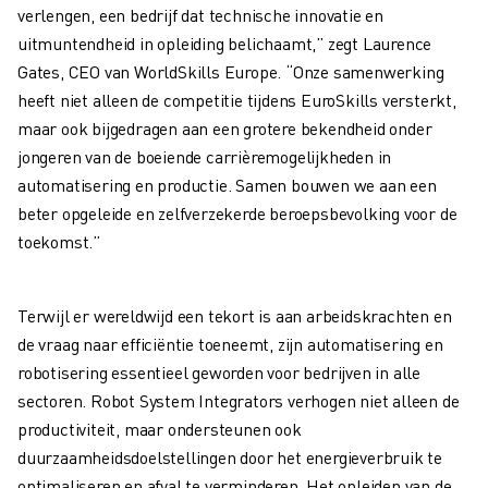
verlengen, een bedrijf dat technische innovatie en
ELEKTRISCHE VOERTUIGEN
uitmuntendheid in opleiding belichaamt,” zegt Laurence
ELEKTRONICA
Gates, CEO van WorldSkills Europe. “Onze samenwerking
FOOD & BEVERAGE
heeft niet alleen de competitie tijdens EuroSkills versterkt,
MEDISCH
maar ook bijgedragen aan een grotere bekendheid onder
KUNSTSTOFFEN
jongeren van de boeiende carrièremogelijkheden in
OPSLAG & LOGISTIEK
automatisering en productie. Samen bouwen we aan een
TOEPASSINGEN
beter opgeleide en zelfverzekerde beroepsbevolking voor de
ALLE TOEPASSINGEN
toekomst.”
5-ASSIGE BEWERKING
BOOGLASSEN
ASSEMBLAGE
Terwijl er wereldwijd een tekort is aan arbeidskrachten en
CNC SLIJPEN
de vraag naar efficiëntie toeneemt, zijn automatisering en
CNC FREZEN
robotisering essentieel geworden voor bedrijven in alle
CNC DRAAIEN
sectoren. Robot System Integrators verhogen niet alleen de
BOREN EN TAPPEN MET HOGE SNELHEID
productiviteit, maar ondersteunen ook
SPUITGIETEN
duurzaamheidsdoelstellingen door het energieverbruik te
MACHINE BELADING
optimaliseren en afval te verminderen. Het opleiden van de