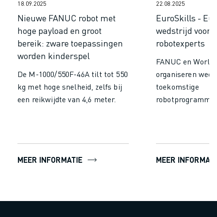
OPLEIDING & ONDERWIJS
18.09.2025
22.08.2025
Nieuwe FANUC robot met
EuroSkills - Eu
FANUC ACADEMY
hoge payload en groot
wedstrijd voor 
OPLOSSINGEN VOOR INDUSTRIEËN
bereik: zware toepassingen
robotexperts
OPLOSSINGEN VOOR HET ONDERWIJS
worden kinderspel
WORLDSKILLS & JONG TALENT
FANUC en WorldS
ONDERWIJS EVENEMENTEN
De M-1000/550F-46A tilt tot 550
organiseren wedst
NIEUWS & MEDIA
kg met hoge snelheid, zelfs bij
toekomstige
NIEUWS & MEDIA
een reikwijdte van 4,6 meter.
robotprogramme
EVENEMENTEN
ONDERWIJS EVENEMENTEN
OVER FANUC
OVER FANUC
FANUC IN EUROPA
MEER INFORMATIE
MEER INFORMATI
ONZE LOCATIES
DUURZAAMHEID
JOBS
SHAPE YOUR FUTURE WITH FANUC