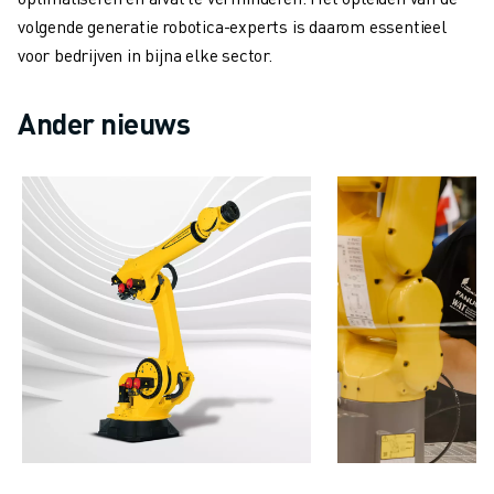
MATERIAL HANDLING
volgende generatie robotica-experts is daarom essentieel
VERFSPUITEN
voor bedrijven in bijna elke sector.
PALLETISEREN
PUNTLASSEN
Ander nieuws
VISION INSPECTIE
DRAADVONKEN EDM
CASE STUDIES
CUSTOMER SERVICE
CUSTOMER CARE
FANUC PLANS
SERVICE & ONDERHOUD
TECHNISCHE ONDERSTEUNING REMOTE
SPARE PARTS
REVISIE
DIGITALE SERVICE TOOLS
E-STORE
DOWNLOAD CENTER » MYFANUC