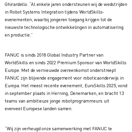
ROBOSHOT PREVENTIEF ONDERHOUD
Ghirardello. “Al enkele jaren ondersteunen wij de wedstrijden
ROBOSHOT TOTAL COST OF OWNERSHIP
in Robot Systems Integration tijdens WorldSkills-
DRAADVONKMACHINES
evenementen, waarbij jongeren toegang krijgen tot de
ROBOCUT DRAADVONKMACHINES
nieuwste technologische ontwikkelingen in automatisering
ROBOCUT HARDWARE
en productie.”
ROBOCUT SOFTWARE
ROBOCUT PREVENTIEF ONDERHOUD
ROBOCUT DUURZAAMHEID
FANUC is sinds 2018 Global Industry Partner van
IIOT-OPLOSSINGEN
WorldSkills en sinds 2022 Premium Sponsor van WorldSkills
SMART FACTORY OPLOSSINGEN
Europe. Met de vernieuwde overeenkomst onderstreept
SMART FACTORY OPLOSSINGEN VOOR EEN EFFICIËNTERE PRODUCTIE
FANUC zijn blijvende engagement voor roboticaonderwijs in
PRODUCT REGISTRATIE » FANUC PORTAAL
Europa. Het meest recente evenement,
EuroSkills 2025
, vond
CASE STUDIES
in september plaats in Herning, Denemarken, en bracht 13
OPLOSSINGEN
teams van ambitieuze jonge robotprogrammeurs uit
INDUSTRIEËN
evenveel Europese landen samen.
ALLE INDUSTRIEËN
LUCHTVAART
“Wij zijn verheugd onze samenwerking met FANUC te
AUTOMOTIVE