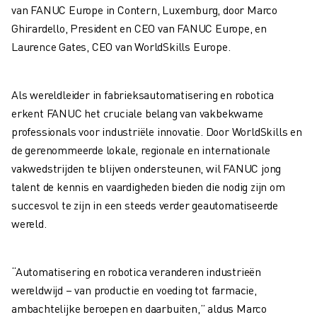
SCARA ROBOTS
van
FANUC Europe
in Contern, Luxemburg, door Marco
COMPACTE CNC-BEWERKINGSCENTRA
Ghirardello, President en CEO van FANUC Europe, en
ROBODRILL FILTER
Laurence Gates, CEO van
WorldSkills Europe
.
ROBODRILL COMPACTE CNC-BEWERKINGSCENTRA
ROBODRILL HARDWARE
Als wereldleider in fabrieksautomatisering en robotica
ROBODRILL SOFTWARE
erkent FANUC het cruciale belang van vakbekwame
ROBODRILL PREVENTIEF ONDERHOUD
professionals voor industriële innovatie. Door WorldSkills en
ROBODRILL DUURZAAMHEID
de gerenommeerde lokale, regionale en internationale
ROBODRILL ROBOT PAKKET
vakwedstrijden te blijven ondersteunen, wil FANUC jong
ROBODRILL ONDERWIJS PAKKET
talent de kennis en vaardigheden bieden die nodig zijn om
ELEKTRISCHE SPUITGIETMACHINES
succesvol te zijn in een steeds verder geautomatiseerde
ROBOSHOT FILTER
wereld.
ROBOSHOT ELEKTRISCHE SPUITGIETMACHINES
ROBOSHOT HARDWARE
ROBOSHOT SOFTWARE
“Automatisering en robotica veranderen industrieën
ROBOSHOT DUURZAAMHEID
wereldwijd – van productie en voeding tot farmacie,
ROBOSHOT ROBOT PAKKET
ambachtelijke beroepen en daarbuiten,” aldus Marco