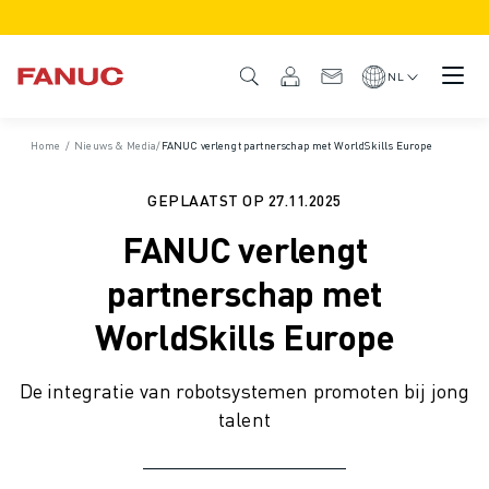
PRODUCTEN
PRODUCTOVERZICHT
NL
CNC & AANDRIJFSYSTEMEN
CNC FILTER
Home
/
Nieuws & Media
/
FANUC verlengt partnerschap met WorldSkills Europe
CNC SYSTEMEN
AANDRIJFSYSTEMEN
GEPLAATST OP
27.11.2025
I/O-SYSTEEM
FANUC verlengt
CNC FUNCTIES/OPTIES
CUSTOMISATION
partnerschap met
SIMULATIE - DIGITAL TWIN OPLOSSINGEN
WorldSkills Europe
CNC DUURZAAMHEID
CNC ONDERWIJS PRODUCTEN
De integratie van robotsystemen promoten bij jong
RETROFIT OPLOSSINGEN
talent
GEAVANCEERDE CNC MODELLEN
ROBOTS
ROBOT FILTER