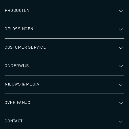
JOIN US » JOB PORTAAL
CONTACT
PRODUCTEN
CONTACT
LOCATIES
OPLOSSINGEN
COLOFON
CUSTOMER SERVICE
ONDERWIJS
NIEUWS & MEDIA
OVER FANUC
CONTACT