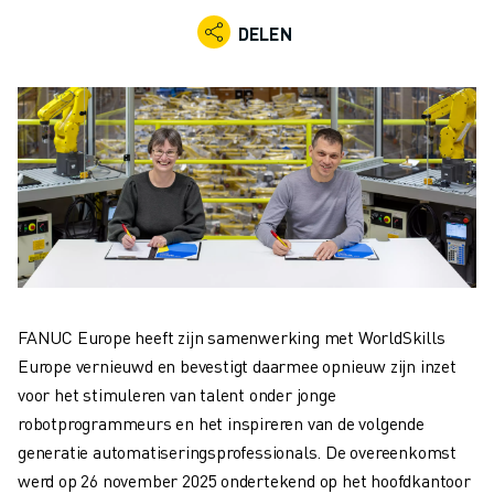
INDUSTRIËLE ROBOTS
DELEN
COLLABORATIEVE ROBOTS
ROBOT AANBOD
ROBOT CONTROLLERS
ROBOT ACCESSOIRES
ROBOT SOFTWARE
SIMULATIE SOFTWARE
ROBOTS VOOR HET ONDERWIJS
ROBOT AUTOMATISERING
BOOGLAS ROBOTS
ARTICULATED ROBOTS
ARC MATE SERIE
FANUC Europe heeft zijn samenwerking met WorldSkills
M-900 SERIE
Europe vernieuwd en bevestigt daarmee opnieuw zijn inzet
DELTA ROBOTS
voor het stimuleren van talent onder jonge
FOOD & CLEANROOM ROBOTS
robotprogrammeurs en het inspireren van de volgende
VERFSPUIT ROBOTS
generatie automatiseringsprofessionals. De overeenkomst
PALLETISEER ROBOTS
werd op 26 november 2025 ondertekend op het hoofdkantoor