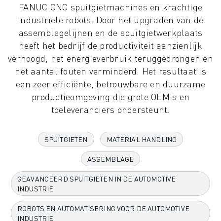
FANUC CNC spuitgietmachines en krachtige
INDUSTRIËLE ROBOTS
industriële robots. Door het upgraden van de
COLLABORATIEVE ROBOTS
assemblagelijnen en de spuitgietwerkplaats
ROBOT AANBOD
heeft het bedrijf de productiviteit aanzienlijk
ROBOT CONTROLLERS
verhoogd, het energieverbruik teruggedrongen en
ROBOT ACCESSOIRES
het aantal fouten verminderd. Het resultaat is
ROBOT SOFTWARE
een zeer efficiënte, betrouwbare en duurzame
SIMULATIE SOFTWARE
productieomgeving die grote OEM's en
ROBOTS VOOR HET ONDERWIJS
toeleveranciers ondersteunt.
ROBOT AUTOMATISERING
BOOGLAS ROBOTS
ARTICULATED ROBOTS
SPUITGIETEN
MATERIAL HANDLING
ARC MATE SERIE
ASSEMBLAGE
M-900 SERIE
DELTA ROBOTS
GEAVANCEERD SPUITGIETEN IN DE AUTOMOTIVE
FOOD & CLEANROOM ROBOTS
INDUSTRIE
VERFSPUIT ROBOTS
ROBOTS EN AUTOMATISERING VOOR DE AUTOMOTIVE
PALLETISEER ROBOTS
INDUSTRIE