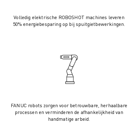
ELEKTRISCHE VOERTUIGEN
ELEKTRONICA
Volledig elektrische ROBOSHOT machines leveren
FOOD & BEVERAGE
50% energiebesparing op bij spuitgietbewerkingen.
MEDISCH
KUNSTSTOFFEN
OPSLAG & LOGISTIEK
TOEPASSINGEN
ALLE TOEPASSINGEN
5-ASSIGE BEWERKING
BOOGLASSEN
ASSEMBLAGE
CNC SLIJPEN
CNC FREZEN
FANUC robots zorgen voor betrouwbare, herhaalbare
CNC DRAAIEN
processen en verminderen de afhankelijkheid van
BOREN EN TAPPEN MET HOGE SNELHEID
handmatige arbeid.
SPUITGIETEN
MACHINE BELADING