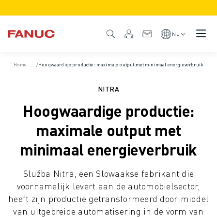
PRODUCTEN
PRODUCTOVERZICHT
NL
CNC & AANDRIJFSYSTEMEN
CNC FILTER
Home
/
Case Studies
/
Hoogwaardige productie: maximale output met minimaal energieverbruik
CNC SYSTEMEN
AANDRIJFSYSTEMEN
NITRA
I/O-SYSTEEM
Hoogwaardige productie:
CNC FUNCTIES/OPTIES
CUSTOMISATION
maximale output met
SIMULATIE - DIGITAL TWIN OPLOSSINGEN
minimaal energieverbruik
CNC DUURZAAMHEID
CNC ONDERWIJS PRODUCTEN
Služba Nitra, een Slowaakse fabrikant die
RETROFIT OPLOSSINGEN
voornamelijk levert aan de automobielsector,
GEAVANCEERDE CNC MODELLEN
heeft zijn productie getransformeerd door middel
ROBOTS
van uitgebreide automatisering in de vorm van
ROBOT FILTER