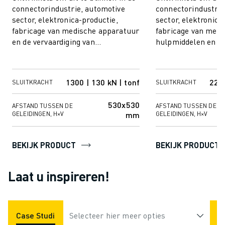
connectorindustrie, automotive
connectorindustrie
sector, elektronica-productie,
sector, elektronica
fabricage van medische apparatuur
fabricage van medi
en de vervaardiging van
hulpmiddelen en de
consumentengoederen, vormt deze
consumentengoeder
machine de...
machine con...
1300 | 130 kN | tonf
2200
SLUITKRACHT
SLUITKRACHT
530x530
AFSTAND TUSSEN DE
AFSTAND TUSSEN DE
mm
GELEIDINGEN, H×V
GELEIDINGEN, H×V
BEKIJK PRODUCT
BEKIJK PRODUCT
Laat u inspireren!
Case Studies
Selecteer hier meer opties
Toepassingen
Industrie