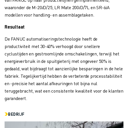
JOIN US » JOB PORTAAL
waaronder de M-20
𝑖
D/25, LR Mate 200
𝑖
D/7L en SR-6
𝑖
A
CONTACT
modellen voor handling- en assemblagetaken
.
CONTACT
LOCATIES
Resultaat
COLOFON
De FANUC automatiseringstechnologie heeft de
productiviteit met 30-40% verhoogd door snellere
cyclustijden en gestroomlijnde omschakelingen, terwijl het
energieverbruik in de spuitgieterij met ongeveer 50% is
gedaald, wat bijdraagt tot aanzienlijke besparingen in de hele
fabriek. Tegelijkertijd hebben de verbeterde processtabiliteit
en -precisie het aantal afkeuringen tot bijna nul
teruggebracht, wat een consistente kwaliteit voor de klanten
garandeert
.
BEDRIJF