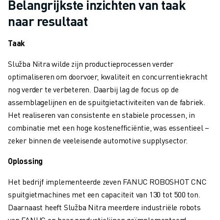
Belangrijkste inzichten van taak
OPLEIDING & ONDERWIJS
FANUC ACADEMY
naar resultaat
OPLOSSINGEN VOOR INDUSTRIEËN
OPLOSSINGEN VOOR HET ONDERWIJS
Taak
WORLDSKILLS & JONG TALENT
Služba Nitra wilde zijn productieprocessen verder
ONDERWIJS EVENEMENTEN
optimaliseren om doorvoer, kwaliteit en concurrentiekracht
NIEUWS & MEDIA
nog verder te verbeteren. Daarbij lag de focus op de
NIEUWS & MEDIA
assemblagelijnen en de spuitgietactiviteiten van de fabriek.
EVENEMENTEN
Het realiseren van consistente en stabiele processen, in
ONDERWIJS EVENEMENTEN
combinatie met een hoge kostenefficiëntie, was essentieel –
OVER FANUC
zeker binnen de veeleisende automotive supplysector.
OVER FANUC
FANUC IN EUROPA
Oplossing
ONZE LOCATIES
Het bedrijf implementeerde zeven FANUC ROBOSHOT CNC
DUURZAAMHEID
spuitgietmachines met een capaciteit van 130 tot 500 ton.
JOBS
Daarnaast heeft Služba Nitra meerdere industriële robots
SHAPE YOUR FUTURE WITH FANUC
van FANUC op haar productielijnen geïmplementeerd,