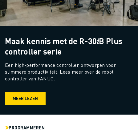
ELEKTRISCHE VOERTUIGEN
ELEKTRONICA
FOOD & BEVERAGE
MEDISCH
KUNSTSTOFFEN
Maak kennis met de R-30𝑖B Plus
OPSLAG & LOGISTIEK
controller serie
TOEPASSINGEN
ALLE TOEPASSINGEN
Een high-performance controller, ontworpen voor 
5-ASSIGE BEWERKING
slimmere productiviteit. Lees meer over de robot 
controller van FANUC.
BOOGLASSEN
ASSEMBLAGE
CNC SLIJPEN
MEER LEZEN
CNC FREZEN
CNC DRAAIEN
BOREN EN TAPPEN MET HOGE SNELHEID
SPUITGIETEN
PROGRAMMEREN
MACHINE BELADING