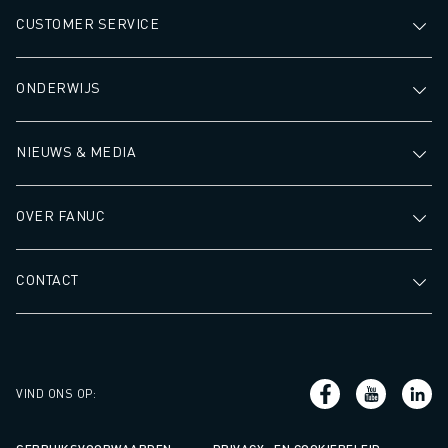
JOIN US » JOB PORTAAL
CUSTOMER SERVICE
CONTACT
CONTACT
LOCATIES
ONDERWIJS
COLOFON
NIEUWS & MEDIA
OVER FANUC
CONTACT
VIND ONS OP
: