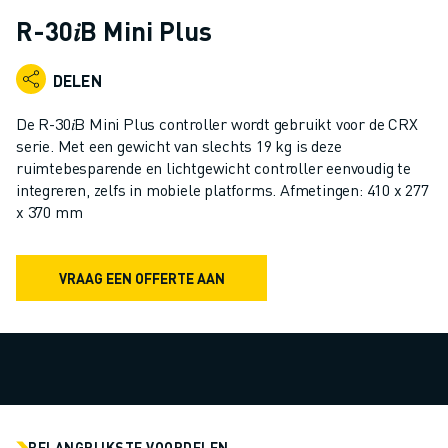
INDUSTRIËLE ROBOTS
R-30𝑖B Mini Plus
COLLABORATIEVE ROBOTS
ROBOT AANBOD
DELEN
ROBOT CONTROLLERS
ROBOT ACCESSOIRES
De R-30𝑖B Mini Plus controller wordt gebruikt voor de CRX
ROBOT SOFTWARE
serie. Met een gewicht van slechts 19 kg is deze
ruimtebesparende en lichtgewicht controller eenvoudig te
SIMULATIE SOFTWARE
integreren, zelfs in mobiele platforms. Afmetingen: 410 x 277
ROBOTS VOOR HET ONDERWIJS
x 370 mm
ROBOT AUTOMATISERING
BOOGLAS ROBOTS
ARTICULATED ROBOTS
VRAAG EEN OFFERTE AAN
ARC MATE SERIE
M-900 SERIE
DELTA ROBOTS
FOOD & CLEANROOM ROBOTS
VERFSPUIT ROBOTS
PALLETISEER ROBOTS
BELANGRIJKSTE VOORDELEN