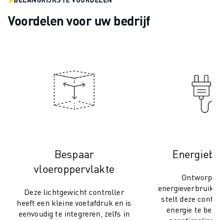
SCARA ROBOTS
COMPACTE CNC-BEWERKINGSCENTRA
Voordelen voor uw bedrijf
ROBODRILL FILTER
ROBODRILL COMPACTE CNC-BEWERKINGSCENTRA
ROBODRILL HARDWARE
ROBODRILL SOFTWARE
ROBODRILL PREVENTIEF ONDERHOUD
ROBODRILL DUURZAAMHEID
ROBODRILL ROBOT PAKKET
ROBODRILL ONDERWIJS PAKKET
ELEKTRISCHE SPUITGIETMACHINES
ROBOSHOT FILTER
Bespaar
Energiebe
ROBOSHOT ELEKTRISCHE SPUITGIETMACHINES
vloeroppervlakte
ROBOSHOT HARDWARE
Ontworpen
ROBOSHOT SOFTWARE
energieverbruik 
Deze lichtgewicht controller
ROBOSHOT DUURZAAMHEID
stelt deze contro
heeft een kleine voetafdruk en is
ROBOSHOT ROBOT PAKKET
energie te besp
eenvoudig te integreren, zelfs in