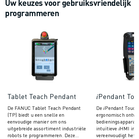
Uw keuzes voor gebruiksvriendelijk
MATERIAL HANDLING
programmeren
VERFSPUITEN
PALLETISEREN
PUNTLASSEN
VISION INSPECTIE
DRAADVONKEN EDM
CASE STUDIES
CUSTOMER SERVICE
CUSTOMER CARE
FANUC PLANS
SERVICE & ONDERHOUD
TECHNISCHE ONDERSTEUNING REMOTE
Tablet Teach Pendant
𝑖Pendant To
SPARE PARTS
De FANUC Tablet Teach Pendant
De 𝑖Pendant Touch 
REVISIE
(TP) biedt u een snelle en
ergonomisch ontw
DIGITALE SERVICE TOOLS
eenvoudige manier om ons
bedieningsapparaa
E-STORE
uitgebreide assortiment industriële
intuïtieve 𝑖HMI int
DOWNLOAD CENTER » MYFANUC
robots te programmeren. Deze
vereenvoudigt het