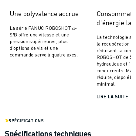
MANUTENTION
Une polyvalence accrue
Consommati
PEINTURE
PALETTISATION
d'énergie la 
La série FANUC ROBOSHOT 𝛼-
SOUDAGE PAR POINTS
S𝑖B offre une vitesse et une
INSPECTION DE LA VISION
La technologie se
pression supérieures, plus
la récupération d’
DÉCOUPAGE PAR FIL EDM
d’options de vis et une
réduisent la con
TÉMOIGNAGES
commande servo à quatre axes.
ROBOSHOT de 50–
SERVICE CLIENTÈLE
hydraulique et 10
SERVICE CLIENTÈLE
concurrents. Mai
FANUC PLANS
réduite, dispo éle
minimal.
TERRAIN ET MAINTENANCE
SUPPORT TECHNIQUE À DISTANCE
LIRE LA SUITE
PIÈCES DE RECHANGE
REMISE À NEUF
OUTILS DE SERVICE NUMÉRIQUE
SPÉCIFICATIONS
E-STORE
CENTRE DE TÉLÉCHARGEMENT " MYFANUC
Spécifications techniques