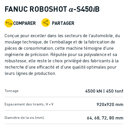
ROBOTS INDUSTRIELS
FANUC ROBOSHOT 𝛼-S450𝑖B
ROBOTS COLLABORATIFS
GAMME DE ROBOTS
COMPARER
PARTAGER
CONTRÔLEURS DE ROBOTS
ACCESSOIRES POUR ROBOTS
Conçue pour exceller dans les secteurs de l'automobile, du
LOGICIEL ROBOT
moulage technique, de l'emballage et de la fabrication de
pièces de consommation, cette machine témoigne d'une
LOGICIEL DE SIMULATION
ingénierie de précision. Réputée pour sa polyvalence et sa
PRODUITS DE ROBOTIQUE ÉDUCATIVE
robustesse, elle reste le choix privilégié des fabricants à la
AUTOMATISATION DES ROBOTS
recherche d'une efficacité et d'une qualité optimales pour
ROBOTS DE SOUDAGE À L'ARC
leurs lignes de production.
ROBOTS ARTICULÉS
SÉRIE ARC MATE
4500 kN | 450 tonf
Tonnage
SÉRIE M-900
ROBOTS DELTA
920x920 mm
Espacement des tirants, H × V
ROBOTS POUR L'ALIMENTATION ET LES SALLES BLANCHES
ROBOTS DE PEINTURE
64, 68, 72, 80 mm
Diamètre de la vis (mm)
ROBOTS PALETTISEURS