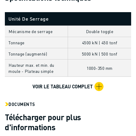
FORMATION ET ÉDUCATION
FANUC ACADEMY
Unité De Serrage
SOLUTIONS POUR LES INDUSTRIES
SOLUTIONS POUR L'ÉDUCATION
Mécanisme de serrage
Double toggle
WORLDSKILLS ET JEUNES TALENTS
ÉVÉNEMENTS ÉDUCATIFS
Tonnage
4500 kN | 450 tonf
ACTUALITÉS ET MÉDIAS
Tonnage (augmenté)
5000 kN | 500 tonf
ACTUALITÉS ET MÉDIAS
Hauteur max. et min. du
EVÉNEMENTS
1000-350 mm
moule - Plateau simple
ÉVÉNEMENTS ÉDUCATIFS
A PROPOS DE FANUC
VOIR LE TABLEAU COMPLET
A PROPOS DE FANUC
FANUC EN EUROPE
DOCUMENTS
NOS SITES
DÉVELOPPEMENT DURABLE
Télécharger pour plus
CARRIÈRE
d'informations
FAÇONNEZ VOTRE AVENIR AVEC FANUC