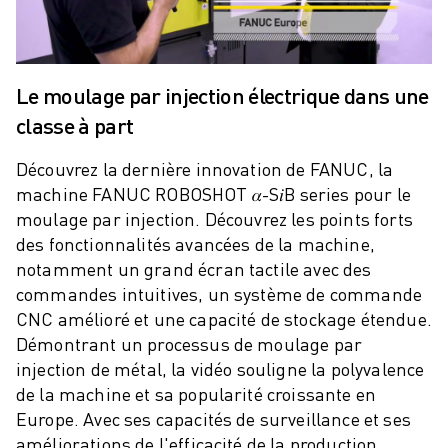
ROBOSHOT MAINTENANCE PRÉVENTIVE
COÛT TOTAL D'UNE ROBOSHOT
MACHINES D'ÉLECTROÉROSION PAR FIL
ROBOCUT MACHINES D'ÉLECTROÉROSION À FIL
Le moulage par injection électrique dans une
ROBOCUT MATÉRIEL
classe à part
LOGICIEL ROBOCUT
ROBOCUT MAINTENANCE PRÉVENTIVE
Découvrez la dernière innovation de FANUC, la
DURABILITÉ DU ROBOCUT
machine FANUC ROBOSHOT 𝛼-S𝑖B series pour le
SOLUTIONS IIOT
moulage par injection. Découvrez les points forts
SOLUTIONS POUR L'USINE INTELLIGENTE
des fonctionnalités avancées de la machine,
DES SOLUTIONS D'USINE INTELLIGENTE POUR AMÉLIORER L'EFFICAC
notamment un grand écran tactile avec des
ENREGISTREMENT DU PRODUIT "
commandes intuitives, un système de commande
TÉMOIGNAGES
CNC amélioré et une capacité de stockage étendue.
SOLUTIONS
Démontrant un processus de moulage par
INDUSTRIES
injection de métal, la vidéo souligne la polyvalence
TOUTES LES INDUSTRIES
de la machine et sa popularité croissante en
AÉROSPATIALE
Europe. Avec ses capacités de surveillance et ses
améliorations de l'efficacité de la production,
AUTOMOBILE