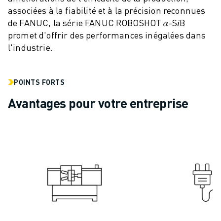
associées à la fiabilité et à la précision reconnues
VÉHICULES ÉLECTRIQUES
de FANUC, la série FANUC ROBOSHOT 𝛼-S𝑖B
ÉLECTRONIQUE
promet d'offrir des performances inégalées dans
ALIMENTATION ET BOISSONS
l'industrie.
MÉDICAL
PLASTIQUES
ENTREPOSAGE, LOGISTIQUE, POSTE ET COLIS
POINTS FORTS
APPLICATIONS
Avantages pour votre entreprise
TOUTES LES APPLICATIONS
USINAGE 5 AXES
SOUDAGE À L'ARC
ASSEMBLAGE
RECTIFICATION CNC
FRAISAGE CNC
TOURNAGE CNC
PERÇAGE ET TARAUDAGE À GRANDE VITESSE
MOULAGE PAR INJECTION
ENTRETIEN DES MACHINES