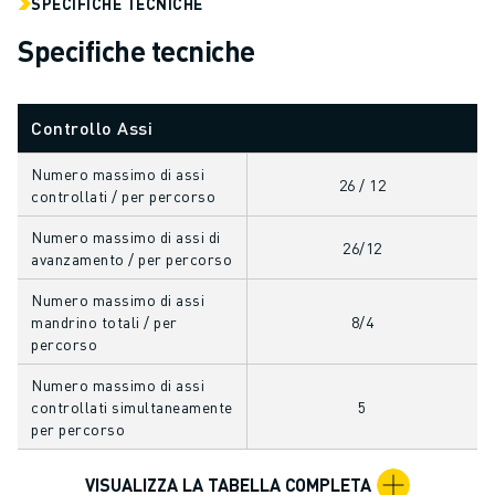
SPECIFICHE TECNICHE
ELETTRONICA
Specifiche tecniche
FOOD & BEVERAGE
MEDICALE
PLASTICA
Controllo Assi
MAGAZZINAGGIO, LOGISTICA, SPEDIZIONI E PACCHI
APPLICAZIONI
Numero massimo di assi
26 / 12
TUTTE LE APPLICAZIONI
controllati / per percorso
MACCHINE A 5 ASSI
Numero massimo di assi di
26/12
SALDATURA AD ARCO
avanzamento / per percorso
ASSEMBLAGGIO
Numero massimo di assi
RETTIFICA CNC
mandrino totali / per
8/4
FRESATURA CNC
percorso
TORNITURA CNC
Numero massimo di assi
FORATURA E MASCHIATURA AD ALTA VELOCITÀ
controllati simultaneamente
5
STAMPAGGIO A INIEZIONE
per percorso
ASSERVIMENTO MACCHINA
MOVIMENTAZIONE DEI MATERIALI
VISUALIZZA LA TABELLA COMPLETA