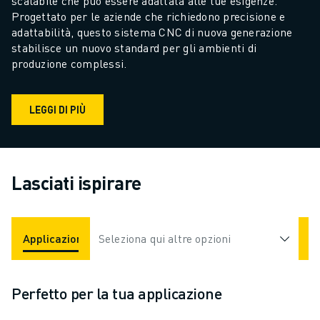
scalabile che può essere adattata alle tue esigenze. 
Progettato per le aziende che richiedono precisione e 
adattabilità, questo sistema CNC di nuova generazione 
stabilisce un nuovo standard per gli ambienti di 
produzione complessi.
LEGGI DI PIÙ
Lasciati ispirare
Applicazioni
Seleziona qui altre opzioni
Settori
Perfetto per la tua applicazione