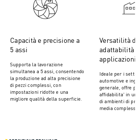
COSTO TOTALE DI PROPRIETÀ ROBOSHOT
MACCHINE PER ELETTROEROSIONE A FILO
ROBOCUT MACCHINE PER ELETTROEROSIONE A FILO
ROBOCUT HARDWARE
SOFTWARE ROBOCUT
Capacità e precisione a
Versatilità de
MANUTENZIONE PREVENTIVA DI ROBOCUT
5 assi
adattabilità a
SOSTENIBILITÀ DI ROBOCUT
SOLUZIONI IIOT
applicazioni
Supporta la lavorazione
SOLUZIONI PER FABBRICHE INTELLIGENTI
simultanea a 5 assi, consentendo
Ideale per i settor
SOLUZIONI DI FABBRICA INTELLIGENTI PER AUMENTARE L'EFFICIEN
la produzione ad alta precisione
automotive e inge
REGISTRAZIONE DEI PRODOTTI " PORTALE FANUC
di pezzi complessi, con
generale, offre pr
CASI DI SUCCESSO
impostazioni ridotte e una
affidabilita' in 
SOLUZIONI
migliore qualità della superficie.
di ambienti di pro
SETTORI
media complessita
TUTTI I SETTORI
AEROSPAZIALE
AUTOMOTIVE
VEICOLI ELETTRICI