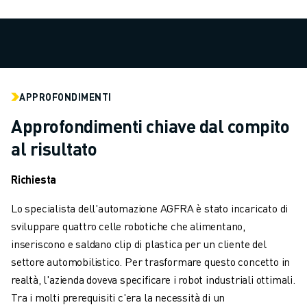
VERNICIATURA
PALLETTIZZAZIONE
SALDATURA A PUNTI
ISPEZIONE VISIVA
ELETTROEROSIONE A FILO
APPROFONDIMENTI
CASI DI SUCCESSO
SERVIZIO CLIENTI
Approfondimenti chiave dal compito
ASSISTENZA CLIENTI
al risultato
FANUC PLANS
ASSISTENZA SUL CAMPO E MANUTENZIONE
Richiesta
ASSISTENZA TECNICA REMOTA
RICAMBI
Lo specialista dell'automazione AGFRA è stato incaricato di
RIGENERAZIONE
sviluppare quattro celle robotiche che alimentano,
STRUMENTI DI SERVICE DIGITALI
inseriscono e saldano clip di plastica per un cliente del
E-STORE
settore automobilistico. Per trasformare questo concetto in
CENTRO DOWNLOAD " MYFANUC
realtà, l'azienda doveva specificare i robot industriali ottimali.
TRAINING & EDUCATION
Tra i molti prerequisiti c'era la necessità di un