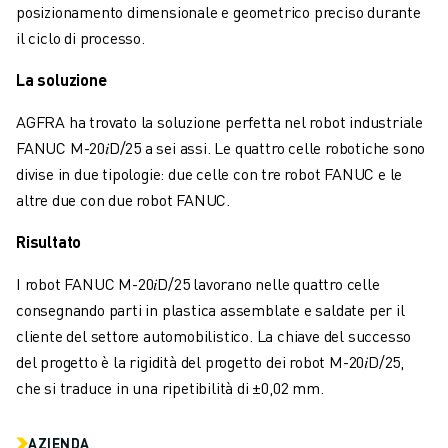
FANUC ACADEMY
posizionamento dimensionale e geometrico preciso durante
SOLUZIONI PER L’INDUSTRIA
il ciclo di processo.
SOLUZIONI PER EDUCATION
La soluzione
WORLDSKILLS E GIOVANI TALENTI
NOTIZIE E MEDIA
AGFRA ha trovato la soluzione perfetta nel robot industriale
NOTIZIE E MEDIA
FANUC M-20𝑖D/25 a sei assi. Le quattro celle robotiche sono
EVENTI
divise in due tipologie: due celle con tre robot FANUC e le
GIORNATE PORTE APERTE
altre due con due robot FANUC.
EVENTI FORMATIVI
Risultato
INFORMAZIONI SU FANUC
INFORMAZIONI SU FANUC
I robot FANUC M-20𝑖D/25 lavorano nelle quattro celle
FANUC IN EUROPA
consegnando parti in plastica assemblate e saldate per il
LE NOSTRE SEDI
cliente del settore automobilistico. La chiave del successo
SOSTENIBILITÀ
del progetto è la rigidità del progetto dei robot M-20𝑖D/25,
CARRIERA
che si traduce in una ripetibilità di ±0,02 mm.
DAI FORMA AL TUO FUTURO CON FANUC
UNISCITI A NOI " CAREER PORTAL
AZIENDA