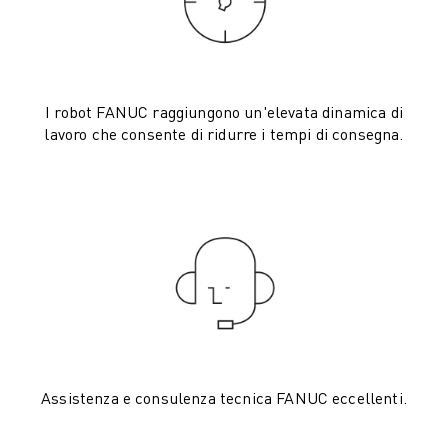
ELETTRONICA
FOOD & BEVERAGE
MEDICALE
PLASTICA
I robot FANUC raggiungono un'elevata dinamica di
MAGAZZINAGGIO, LOGISTICA, SPEDIZIONI E PACCHI
lavoro che consente di ridurre i tempi di consegna.
APPLICAZIONI
TUTTE LE APPLICAZIONI
MACCHINE A 5 ASSI
SALDATURA AD ARCO
ASSEMBLAGGIO
RETTIFICA CNC
FRESATURA CNC
TORNITURA CNC
FORATURA E MASCHIATURA AD ALTA VELOCITÀ
STAMPAGGIO A INIEZIONE
Assistenza e consulenza tecnica FANUC eccellenti.
ASSERVIMENTO MACCHINA
MOVIMENTAZIONE DEI MATERIALI