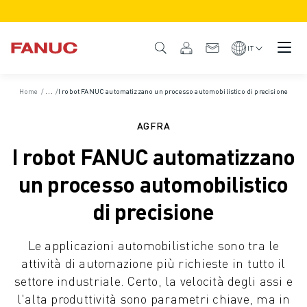
PRODOTTI
DESCRIZIONE DEL PRODOTTO
IT
CNC E AZIONAMENTI
TROVA CNC
Home
/
Casi di successo
/
I robot FANUC automatizzano un processo automobilistico di precisione
SISTEMI CNC
AZIONAMENTI
AGFRA
SISTEMA I/O
I robot FANUC automatizzano
FUNZIONI/OPZIONI DEL CNC
PERSONALIZZAZIONE DEL PRODOTTO
un processo automobilistico
SIMULAZIONE - SOLUZIONI DIGITAL TWIN
di precisione
SOSTENIBILITÀ MACCHINE CNC
PRODOTTI EDUCATIONAL CNC
Le applicazioni automobilistiche sono tra le
SOLUZIONI RETROFIT
attività di automazione più richieste in tutto il
MODELLI CNC AVANZATI
settore industriale. Certo, la velocità degli assi e
ROBOT
l'alta produttività sono parametri chiave, ma in
TROVA ROBOT