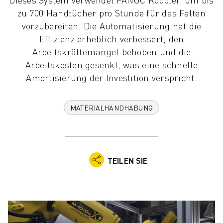
KOLLABORATIVE ROBOTER
zu 700 Handtücher pro Stunde für das Falten
ROBOTERPALETTE
vorzubereiten. Die Automatisierung hat die
ROBOTER-STEUERUNGEN
Effizienz erheblich verbessert, den
ROBOTER-ZUBEHÖR
Arbeitskräftemangel behoben und die
ROBOTER-SOFTWARE
Arbeitskosten gesenkt, was eine schnelle
SIMULATIONSSOFTWARE
Amortisierung der Investition verspricht.
ROBOTIK-PRODUKTE FÜR DEN BILDUNGSBEREICH
ROBOTER-AUTOMATISIERUNG
MATERIALHANDHABUNG
KOMPAKTE CNC-BEARBEITUNGSZENTREN
ROBODRILL-FILTER
ROBODRILL KOMPAKTE CNC-BEARBEITUNGSZENTREN
ROBODRILL HARDWARE
TEILEN SIE
ROBODRILL SOFTWARE
ROBODRILL VORBEUGENDE WARTUNG
ROBODRILL NACHHALTIGKEIT
ROBODRILL ROBOTER-PAKET
ROBODRILL BILDUNGSPAKET