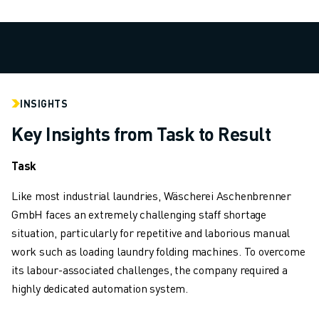
TECHNISCHE FERNUNTERSTÜTZUNG
ERSATZTEILE
WIEDERAUFBEREITUNG
DIGITALE SERVICE TOOLS
E-STORE
DOWNLOAD CENTER » MYFANUC
INSIGHTS
TRAINING & AUSBILDUNG
Key Insights from Task to Result
FANUC AKADEMIE
BRANCHEN-LÖSUNGEN
Task
LÖSUNGEN FÜR DIE AUSBILDUNG
Like most industrial laundries, Wäscherei Aschenbrenner
WORLDSKILLS & YOUNG TALENTS
GmbH faces an extremely challenging staff shortage
BILDUNGSVERANSTALTUNGEN
situation, particularly for repetitive and laborious manual
NEWS & MEDIA
work such as loading laundry folding machines. To overcome
NEWS & MEDIA
its labour-associated challenges, the company required a
EVENTS
highly dedicated automation system.
BILDUNGSVERANSTALTUNGEN
ÜBER FANUC