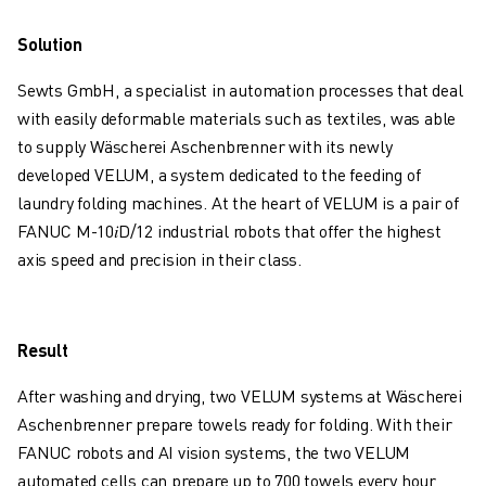
ÜBER FANUC
FANUC IN EUROPA
Solution
UNSERE STANDORTE
Sewts GmbH, a specialist in automation processes that deal
NACHHALTIGKEIT
with easily deformable materials such as textiles, was able
KARRIERE
to supply Wäscherei Aschenbrenner with its newly
GESTALTEN SIE IHRE ZUKUNFT MIT FANUC
developed VELUM, a system dedicated to the feeding of
JETZT BEWERBEN » KARRIEREPORTAL
laundry folding machines. At the heart of VELUM is a pair of
KONTAKT
FANUC M-10𝑖D/12 industrial robots that offer the highest
KONTAKT
axis speed and precision in their class.
STANDORTE
IMPRESSUM
Result
After washing and drying, two VELUM systems at Wäscherei
Aschenbrenner prepare towels ready for folding. With their
FANUC robots and AI vision systems, the two VELUM
automated cells can prepare up to 700 towels every hour,