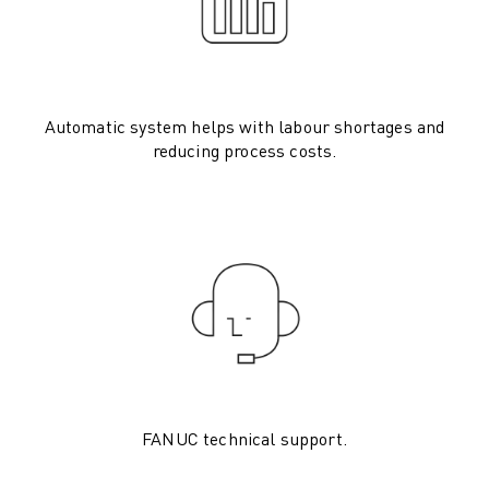
CNC-SCHLEIFEN
CNC-FRÄSEN
CNC-DREHEN
HOCHGESCHWINDIGKEITSBOHREN UND -GEWINDESCHNEIDEN
Automatic system helps with labour shortages and
SPRITZGUSS
reducing process costs.
MASCHINENBEDIENUNG
MATERIALHANDHABUNG
LACKIEREN
PALETTIEREN
PUNKTSCHWEISSEN
VISION INSPEKTION
DRAHTERODIERMASCHINE
FALLBEISPIELE
KUNDENDIENST
KUNDENBETREUUNG
FANUC technical support.
FANUC PLANS
FIELD & WARTUNG