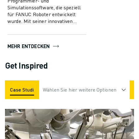
Programmier- und
Simulationssoftware, die speziell
für FANUC Roboter entwickelt
wurde. Mit seiner innovativen
Technologie ermöglicht
ROBOGUIDE den Anwendern die
mü...
MEHR ENTDECKEN
Get Inspired
Case Studies
Wählen Sie hier weitere Optionen
Applications
Industries