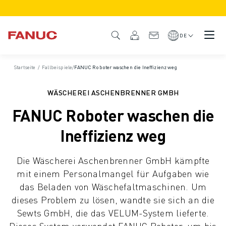
PRODUKTE
PRODUKTÜBERSICHT
DE
CNC & ANTRIEBE
CNC-FILTER
Startseite
/
Fallbeispiele
/
FANUC Roboter waschen die Ineffizienz weg
CNC-SYSTEME
ANTRIEBE
WÄSCHEREI ASCHENBRENNER GMBH
E/A-SYSTEM
FANUC Roboter waschen die
CNC-FUNKTIONEN/OPTIONEN
INDIVIDUALISIERUNG
Ineffizienz weg
SIMULATION - DIGITALER ZWILLING
CNC-NACHHALTIGKEIT
Die Wäscherei Aschenbrenner GmbH kämpfte
CNC-PRODUKTE FÜR DEN BILDUNGSBEREICH
mit einem Personalmangel für Aufgaben wie
RETROFIT LÖSUNGEN
das Beladen von Wäschefaltmaschinen. Um
ROBOTER
dieses Problem zu lösen, wandte sie sich an die
ROBOTERFILTER
Sewts GmbH, die das VELUM-System lieferte.
INDUSTRIEROBOTER
Dieses System verwendet FANUC Roboter, um bis