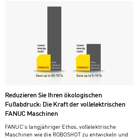
ELEKTRISCHE SPRITZGUSSMASCHINEN
ROBOSHOT-FILTER
ROBOSHOT ELEKTRISCHE SPRITZGUSSMASCHINEN
ROBOSHOT HARDWARE
ROBOSHOT SOFTWARE
ROBOSHOT NACHHALTIGKEIT
ROBOSHOT ROBOTER-PAKET
ROBOSHOT VORBEUGENDE WARTUNG
ROBOSHOT TOTAL COST OF OWNERSHIP
DRAHTERODIERMASCHINEN
ROBOCUT DRAHTERODIERMASCHINEN
ROBOCUT HARDWARE
Reduzieren Sie Ihren ökologischen
ROBOCUT SOFTWARE
Fußabdruck: Die Kraft der vollelektrischen
ROBOCUT VORBEUGENDE WARTUNG
FANUC Maschinen
ROBOCUT NACHHALTIGKEIT
IIOT-LÖSUNGEN
FANUC's langjähriger Ethos, vollelektrische
INTELLIGENTE FABRIKLÖSUNGEN
Maschinen wie die ROBOSHOT zu entwickeln und