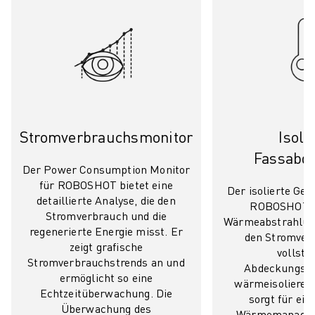
ÜBER FANUC
FANUC IN EUROPA
UNSERE STANDORTE
NACHHALTIGKEIT
KARRIERE
GESTALTEN SIE IHRE ZUKUNFT MIT FANUC
JETZT BEWERBEN » KARRIEREPORTAL
Stromverbrauchsmonitor
Isoli
KONTAKT
KONTAKT
Fassabd
Der Power Consumption Monitor
STANDORTE
für ROBOSHOT bietet eine
IMPRESSUM
Der isolierte Ge
detaillierte Analyse, die den
ROBOSHOT v
Stromverbrauch und die
Wärmeabstrahlung
regenerierte Energie misst. Er
den Stromver
zeigt grafische
vollstä
Stromverbrauchstrends an und
Abdeckungsst
ermöglicht so eine
wärmeisolieren
Echtzeitüberwachung. Die
sorgt für ein 
Überwachung des
Wärmemanagem