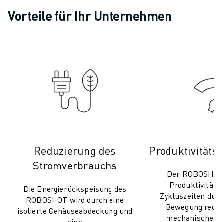
CNC-SCHLEIFEN
Vorteile für Ihr Unternehmen
CNC-FRÄSEN
CNC-DREHEN
HOCHGESCHWINDIGKEITSBOHREN UND -GEWINDESCHNEIDEN
SPRITZGUSS
MASCHINENBEDIENUNG
MATERIALHANDHABUNG
LACKIEREN
PALETTIEREN
PUNKTSCHWEISSEN
VISION INSPEKTION
Reduzierung des
Produktivitäts
DRAHTERODIERMASCHINE
Stromverbrauchs
FALLBEISPIELE
Der ROBOSHOT 
KUNDENDIENST
Produktivität, 
Die Energierückspeisung des
KUNDENBETREUUNG
Zykluszeiten durc
ROBOSHOT wird durch eine
FANUC PLANS
Bewegung reduzi
isolierte Gehäuseabdeckung und
FIELD & WARTUNG
mechanische B
eine