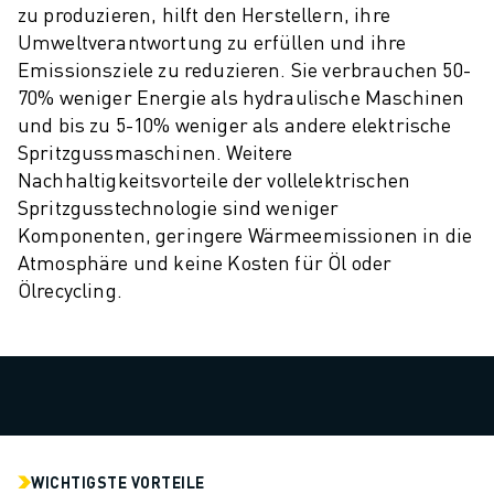
PRODUKTREGISTRIERUNG » FANUC PORTAL
zu produzieren, hilft den Herstellern, ihre
FALLBEISPIELE
Umweltverantwortung zu erfüllen und ihre
LÖSUNGEN
Emissionsziele zu reduzieren. Sie verbrauchen 50-
BRANCHEN
70% weniger Energie als hydraulische Maschinen
ALLE BRANCHEN
und bis zu 5-10% weniger als andere elektrische
LUFT- UND RAUMFAHRT
Spritzgussmaschinen. Weitere
AUTOMOBIL
Nachhaltigkeitsvorteile der vollelektrischen
ELEKTRISCHE FAHRZEUGE
Spritzgusstechnologie sind weniger
ELEKTRONIK
Komponenten, geringere Wärmeemissionen in die
LEBENSMITTEL UND GETRÄNKE
Atmosphäre und keine Kosten für Öl oder
MEDIZIN
Ölrecycling.
KUNSTSTOFFE
LAGERHALTUNG, LOGISTIK, POST & PAKET
APPLIKATIONEN
ALLE APPLIKATIONEN
5-ACHS-BEARBEITUNG
LICHTBOGENSCHWEISSEN
WICHTIGSTE VORTEILE
MONTAGE