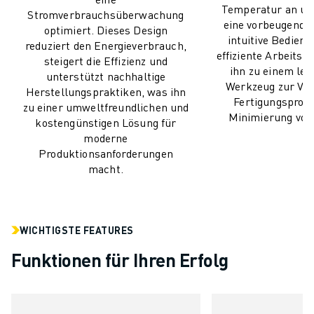
Temperatur an un
TECHNISCHE FERNUNTERSTÜTZUNG
Stromverbrauchsüberwachung
eine vorbeugende
ERSATZTEILE
optimiert. Dieses Design
intuitive Bedienu
reduziert den Energieverbrauch,
WIEDERAUFBEREITUNG
effiziente Arbeitsa
steigert die Effizienz und
DIGITALE SERVICE TOOLS
ihn zu einem le
unterstützt nachhaltige
E-STORE
Werkzeug zur Ve
Herstellungspraktiken, was ihn
Fertigungsproz
DOWNLOAD CENTER » MYFANUC
zu einer umweltfreundlichen und
Minimierung von 
TRAINING & AUSBILDUNG
kostengünstigen Lösung für
moderne
FANUC AKADEMIE
Produktionsanforderungen
BRANCHEN-LÖSUNGEN
macht.
LÖSUNGEN FÜR DIE AUSBILDUNG
WORLDSKILLS & YOUNG TALENTS
BILDUNGSVERANSTALTUNGEN
NEWS & MEDIA
WICHTIGSTE FEATURES
NEWS & MEDIA
Funktionen für Ihren Erfolg
EVENTS
BILDUNGSVERANSTALTUNGEN
ÜBER FANUC