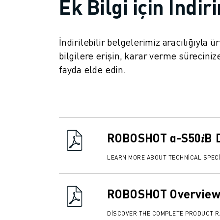
Ek Bilgi için İndir
İLETIŞIM
LOKASYONLAR
KÜNYE
İndirilebilir belgelerimiz aracılığıyla 
bilgilere erişin, karar verme süreci
fayda elde edin.
ROBOSHOT α-S50𝑖B 
LEARN MORE ABOUT TECHNICAL SPECI
ROBOSHOT Overview
DISCOVER THE COMPLETE PRODUCT 