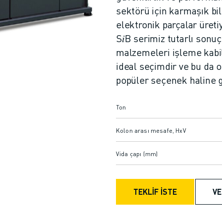
sektörü için karmaşık bil
elektronik parçalar üre
S𝑖B serimiz tutarlı sonu
malzemeleri işleme kabil
ideal seçimdir ve bu da o
popüler seçenek haline ge
Ton
Kolon arası mesafe, HxV
Vida çapı (mm)
TEKLİF İSTE
VE