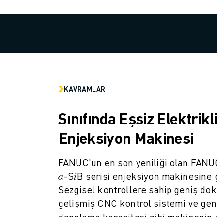
SCARA ROBOTLARI
KOMPAKT CNC İŞLEME MERKEZLERI
ROBODRILL BULUCU
ROBODRILL KOMPAKT DIK İŞLEME MERKEZLERI
ROBODRILL DONANIM
ROBODRILL YAZILIMI
ROBODRILL ÖNLEYICI BAKIM
KAVRAMLAR
ROBODRILL SÜRDÜRÜLEBILIRLIK
ROBODRILL ROBOT PAKETI
Sınıfında Eşsiz Elektrikl
ROBODRILL EĞITIM PAKETI
ELEKTRIKLI PLASTIK ENJEKSIYON MAKINELERI
Enjeksiyon Makinesi
ROBOSHOT BULUCU
ROBOSHOT ELEKTRIKLI PLASTIK ENJEKSIYON MAKINELERI
FANUC'un en son yeniliği olan FA
ROBOSHOT DONANIM
𝛼-S𝑖B serisi enjeksiyon makinesine 
ROBOSHOT YAZILIM
Sezgisel kontrollere sahip geniş do
ROBOSHOT SÜRDÜRÜLEBİLİRLİK
gelişmiş CNC kontrol sistemi ve gen
ROBOSHOT ROBOT PAKETI
depolama kapasitesi gibi makinenin 