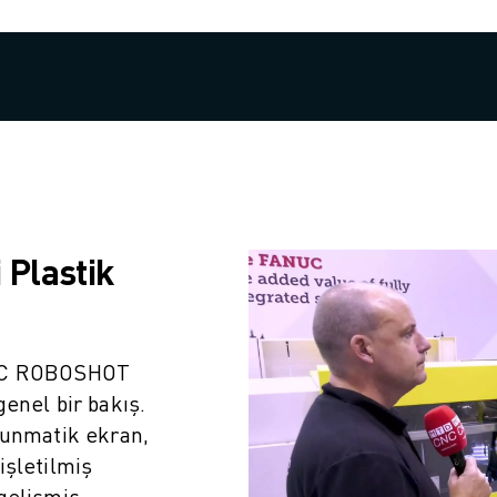
i Plastik
NUC ROBOSHOT
genel bir bakış.
kunmatik ekran,
işletilmiş
gelişmiş