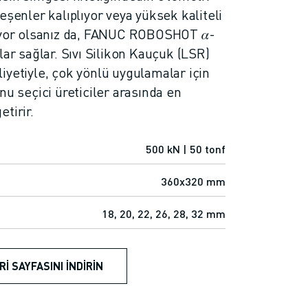
eşenler kalıplıyor veya yüksek kaliteli
tiyor olsanız da, FANUC ROBOSHOT 𝛼-
çlar sağlar. Sıvı Silikon Kauçuk (LSR)
iyetiyle, çok yönlü uygulamalar için
nu seçici üreticiler arasında en
tirir.
500 kN | 50 tonf
360x320 mm
18, 20, 22, 26, 28, 32 mm
RI SAYFASINI İNDIRIN