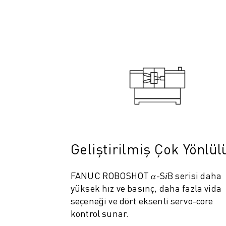
ELEKTRIKLI ARAÇLAR
ELEKTRONIK
YIYECEK VE IÇECEK
MEDIKAL
PLASTIK
DEPOLAMA, LOJISTIK, SEVKIYAT
UYGULAMALAR
TÜM UYGULAMALAR
5 EKSEN IŞLEME
ARK KAYNAĞI
BIRLEŞTIRME
Geliştirilmiş Çok Yönlül
CNC TAŞLAMA
CNC FREZELEME
FANUC ROBOSHOT 𝛼-S𝑖B serisi daha
CNC TORNA
yüksek hız ve basınç, daha fazla vida
YÜKSEK HIZLI DELME VE KILAVUZ ÇEKME
seçeneği ve dört eksenli servo-core
ENJEKSIYON
kontrol sunar.
MAKINE BESLEME