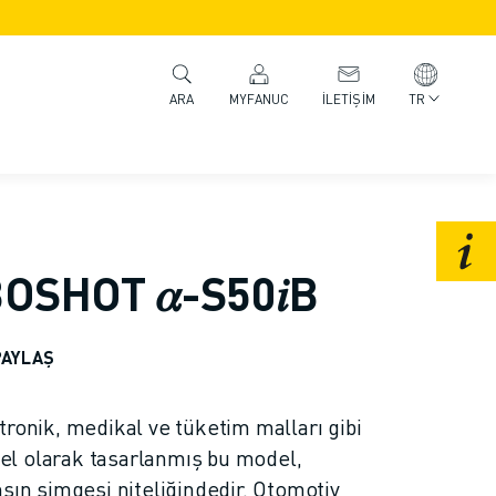
MYFANUC
İLETIŞIM
TR
ARA
SHOT 𝛼-S50𝑖B
PAYLAŞ
tronik, medikal ve tüketim malları gibi
özel olarak tasarlanmış bu model,
sın simgesi niteliğindedir. Otomotiv