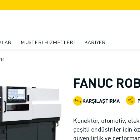
ALAR
MÜŞTERI HIZMETLERI
KARIYER
B
FANUC ROBO
KARŞILAŞTIRMA
Konektör, otomotiv, elek
çeşitli endüstriler için 
güvenilirlik ve performan