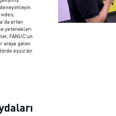
i deneyimleyin.
 video,
a'da artan
me yetenekleri
meler, FANUC'un
bir araya gelen
örde eşsiz bir
IOT)
ydaları