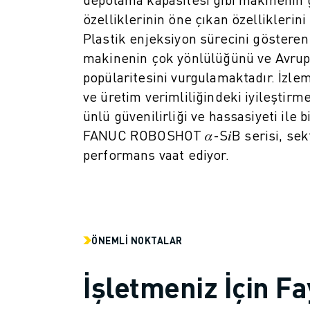
ROBOSHOT ÖNLEYICI BAKIM
özelliklerinin öne çıkan özelliklerin
ROBOSHOT TOPLAM SAHIP OLMA MALIYETI
Plastik enjeksiyon sürecini gösteren
TEL EROZYON MAKINELERI
ROBOCUT TEL EROZYON MAKINELERI
makinenin çok yönlülüğünü ve Avrup
ROBOCUT DONANIM
popülaritesini vurgulamaktadır. İzle
ROBOCUT YAZILIMI
ve üretim verimliliğindeki iyileştir
ROBOCUT ÖNLEYICI BAKIM
ünlü güvenilirliği ve hassasiyeti ile 
ROBOCUT SÜRDÜRÜLEBILIRLIK
FANUC ROBOSHOT 𝛼-S𝑖B serisi, sekt
IIOT ÇÖZÜMLERI
performans vaat ediyor.
AKILLI FABRIKA ÇÖZÜMLERI
ÜRETIM VERIMLILIĞINI ARTIRMAK IÇIN AKILLI FABRIKA ÇÖZÜMLERI (
ÜRÜN KAYDI » FANUC PORTAL
VAKA ÇALIŞMALARI
ÇÖZÜMLER
ÖNEMLI NOKTALAR
ENDÜSTRILER
TÜM SEKTÖRLER
İşletmeniz İçin Fa
HAVACILIK
OTOMOTIV