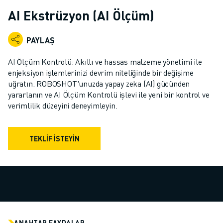
ENDÜSTRIYEL ROBOTLAR
AI Ekstrüzyon (AI Ölçüm)
İŞBIRLIKÇI ROBOTLAR
ROBOT YELPAZESI
PAYLAŞ
ROBOT KONTROLÖRLERI
ROBOT AKSESUARLARI
AI Ölçüm Kontrolü: Akıllı ve hassas malzeme yönetimi ile
ROBOT YAZILIMI
enjeksiyon işlemlerinizi devrim niteliğinde bir değişime
uğratın. ROBOSHOT'unuzda yapay zeka (AI) gücünden
SIMÜLASYON YAZILIMI
yararlanın ve AI Ölçüm Kontrolü işlevi ile yeni bir kontrol ve
EĞITIM AMAÇLI ROBOTIK ÜRÜNLERI
verimlilik düzeyini deneyimleyin.
ROBOT OTOMASYONU
ARK KAYNAK ROBOTLARI
EKLEMLI ROBOTLAR
TEKLIF İSTEYIN
ARC MATE SERISI
M-900 SERISI
DELTA ROBOTLAR
GIDA VE TEMIZ ODA ROBOTLARI
BOYA ROBOTLARI
PALETLEME ROBOTLARI
ANAHTAR FAYDALAR