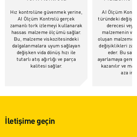
ELEKTRIKLI ARAÇLAR
Hız kontrolüne güvenmek yerine,
AI Ölçüm Kontr
ELEKTRONIK
AI Ölçüm Kontrolü gerçek
türündeki değişik
YIYECEK VE IÇECEK
zamanlı tork izlemeyi kullanarak
derecesi vey
MEDIKAL
hassas malzeme ölçümü sağlar.
malzemenin varl
PLASTIK
Bu, malzeme viskozitesindeki
oluşan malzeme v
dalgalanmalara uyum sağlayan
değişiklikleri zah
DEPOLAMA, LOJISTIK, SEVKIYAT
değişken vida dönüş hızı ile
eder. Bu say
UYGULAMALAR
tutarlı atış ağırlığı ve parça
ayarlamaya gerek
TÜM UYGULAMALAR
kalitesi sağlar.
kazanılır ve mal
5 EKSEN IŞLEME
aza indi
ARK KAYNAĞI
BIRLEŞTIRME
CNC TAŞLAMA
CNC FREZELEME
CNC TORNA
YÜKSEK HIZLI DELME VE KILAVUZ ÇEKME
İletişime geçin
ENJEKSIYON
MAKINE BESLEME