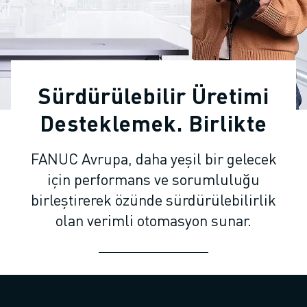
ENDÜSTRIYEL ROBOTLAR
İŞBIRLIKÇI ROBOTLAR
ROBOT YELPAZESI
ROBOT KONTROLÖRLERI
ROBOT AKSESUARLARI
Sürdürülebilir Üretimi
ROBOT YAZILIMI
SIMÜLASYON YAZILIMI
Desteklemek. Birlikte
EĞITIM AMAÇLI ROBOTIK ÜRÜNLERI
ROBOT OTOMASYONU
FANUC Avrupa, daha yeşil bir gelecek
ARK KAYNAK ROBOTLARI
için performans ve sorumluluğu
EKLEMLI ROBOTLAR
birleştirerek özünde sürdürülebilirlik
ARC MATE SERISI
olan verimli otomasyon sunar.
M-900 SERISI
DELTA ROBOTLAR
GIDA VE TEMIZ ODA ROBOTLARI
BOYA ROBOTLARI
PALETLEME ROBOTLARI