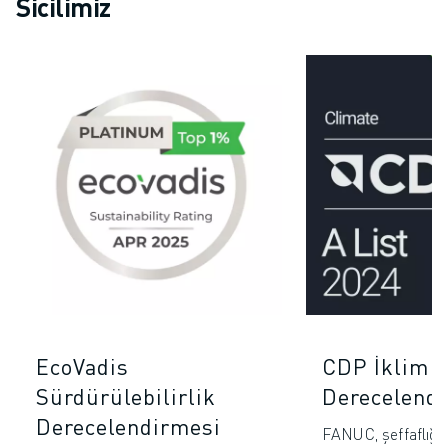
Sicilimiz
EcoVadis
CDP İklim
Sürdürülebilirlik
Derecelend
Derecelendirmesi
FANUC, şeffaflığa