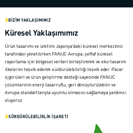
SCARA ROBOTLARI
KOMPAKT CNC İŞLEME MERKEZLERI
ROBODRILL BULUCU
BİZİM YAKLAŞIMIMIZ
ROBODRILL KOMPAKT DIK İŞLEME MERKEZLERI
Küresel Yaklaşımımız
ROBODRILL DONANIM
ROBODRILL YAZILIMI
Ürün tasarımı ve üretimi Japonya'daki küresel merkezimiz
ROBODRILL ÖNLEYICI BAKIM
tarafından yönetilirken FANUC Avrupa, şeffaf küresel
ROBODRILL SÜRDÜRÜLEBILIRLIK
raporlama için bölgesel verileri birleştirerek ve eko-tasarım
ROBODRILL ROBOT PAKETI
ilkelerini teşvik ederek sürdürülebilirliği teşvik eder. Pazar
ROBODRILL EĞITIM PAKETI
içgörüleri ve ürün geliştirme desteği sayesinde FANUC
ELEKTRIKLI PLASTIK ENJEKSIYON MAKINELERI
çözümlerinin enerji tasarruflu, geri dönüştürülebilir ve
ROBOSHOT BULUCU
Avrupa standartlarıyla uyumlu olmasını sağlamaya yardımcı
ROBOSHOT ELEKTRIKLI PLASTIK ENJEKSIYON MAKINELERI
oluyoruz.
ROBOSHOT DONANIM
ROBOSHOT YAZILIM
SÜRDÜRÜLEBİLİRLİK İŞARETİ
ROBOSHOT SÜRDÜRÜLEBİLİRLİK
ROBOSHOT ROBOT PAKETI