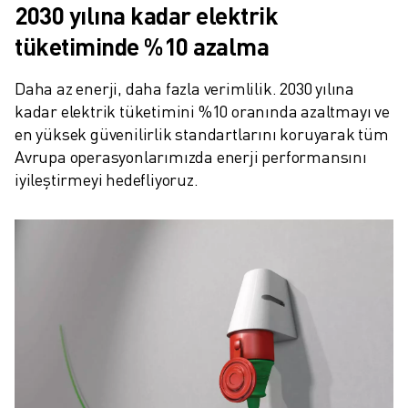
FANUC AKADEMI
2030 yılına kadar elektrik
ENDÜSTRILER IÇIN ÇÖZÜMLER
tüketiminde %10 azalma
EĞITIM IÇIN ÇÖZÜMLER
WORLDSKILLS & GENÇ YETENEKLER
Daha az enerji, daha fazla verimlilik. 2030 yılına 
HABERLER & MEDYA
kadar elektrik tüketimini %10 oranında azaltmayı ve 
HABERLER & MEDYA
en yüksek güvenilirlik standartlarını koruyarak tüm 
ETKINLIKLER
Avrupa operasyonlarımızda enerji performansını 
EĞITIM ETKINLIKLERI
iyileştirmeyi hedefliyoruz.
FANUC HAKKINDA
FANUC HAKKINDA
AVRUPA'DA FANUC
LOKASYONLARIMIZ
SÜRDÜRÜLEBILIRLIK
KARIYER
FANUC ILE GELECEĞINIZI ŞEKILLENDIRIN
BIZE KATILIN » KARIYER PORTALI
İLETIŞIM