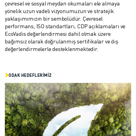
çevresel ve sosyal meydan okumaları ele almaya 
ELEKTRIKLI ARAÇLAR
yönelik uzun vadeli vizyonumuzun ve stratejik 
ELEKTRONIK
yaklaşımımızın bir sembolüdür. Çevresel 
YIYECEK VE IÇECEK
performans, ISO standartları, CDP açıklamaları ve 
MEDIKAL
EcoVadis değerlendirmesi dahil olmak üzere 
PLASTIK
bağımsız olarak doğrulanmış sertifikalar ve dış 
DEPOLAMA, LOJISTIK, SEVKIYAT
değerlendirmelerle desteklenmektedir.
UYGULAMALAR
TÜM UYGULAMALAR
5 EKSEN IŞLEME
ODAK HEDEFLERIMIZ
ARK KAYNAĞI
BIRLEŞTIRME
CNC TAŞLAMA
CNC FREZELEME
CNC TORNA
YÜKSEK HIZLI DELME VE KILAVUZ ÇEKME
ENJEKSIYON
MAKINE BESLEME