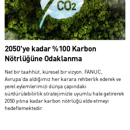
MALZEME TAŞIMA
BOYAMA
PALETLEME
PUNTA KAYNAĞI
GÖRSEL DENETIM
TEL EROZYON
2050'ye kadar %100 Karbon
VAKA ÇALIŞMALARI
Nötrlüğüne Odaklanma
MÜŞTERI HIZMETLERI
MÜŞTERI HIZMETLERI
Net bir taahhüt, küresel bir vizyon. FANUC, 
FANUC PLANS
Avrupa'da aldığımız her karara rehberlik ederek ve 
SAHA VE BAKIM
yerel eylemlerimizi dünya çapındaki 
UZAKTAN TEKNIK DESTEK
sürdürülebilirlik stratejimizle uyumlu hale getirerek 
YEDEK PARÇALAR
2050 yılına kadar karbon nötrlüğü elde etmeyi 
YENILEME
hedeflemektedir.
DIJITAL SERVIS ARAÇLARI
İNDIRME MERKEZI » MYFANUC
EĞITIM VE ÖĞRETIM