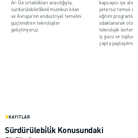
Ar-Ge ortaklıkları aracılığıyla,
kapsayıcı işe alım,
sürdürülebilirli̇kini̇ mümkün kılan
yetersiz temsil edi
ve Avrupa'nın endüstriyel temelini
eğitim programlar
güçlendiren teknolojiler
odaklanarak otom
geliştiriyoruz.
teknolojik ilerleme
iş gücü ve toplum 
çapta paylaşılması
KAYITLAR
Sürdürülebi̇li̇k Konusundaki