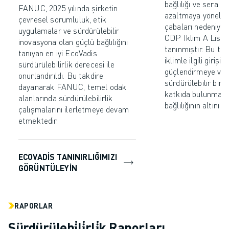
bağlılığı ve sera g
FANUC, 2025 yılında şirketin
azaltmaya yönelik
çevresel sorumluluk, etik
çabaları nedeniyle 
uygulamalar ve sürdürülebilir
CDP İklim A Liste
inovasyona olan güçlü bağlılığını
tanınmıştır. Bu ta
tanıyan en iyi EcoVadis
iklimle ilgili girişim
sürdürülebilirlik derecesi ile
güçlendirmeye ve 
onurlandırıldı. Bu takdire
sürdürülebilir bir 
dayanarak FANUC, temel odak
katkıda bulunmaya
alanlarında sürdürülebilirlik
bağlılığının altını 
çalışmalarını ilerletmeye devam
etmektedir.
ECOVADIS TANINIRLIĞIMIZI
GÖRÜNTÜLEYIN
RAPORLAR
Sürdürülebi̇li̇rli̇k Raporları