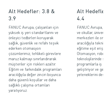
Alt Hedefler: 3.8 &
Alt Hedefler
3.9
4.4
FANUC Avrupa, çalışanları için
FANUC Avrupa, 
yüksek iş yeri standartlarını ve
ve okullar, ünivers
önleyici tedbirleri koruyarak
merkezleri ile orta
sağlık, güvenlik ve refahı teşvik
aracılığıyla teknik
ederken otomasyon
eğitime eşit erişim
çözümlerimiz, tehlikeli görevlere
Otomasyon, robot
maruz kalmayı sınırlandırarak
teknolojilerinde ser
müşteriler için riskleri azaltır.
programlarla iş g
Eğitim ve farkındalık programları
geliştiriyor ve gel
aracılığıyla değer zinciri boyunca
yeteneklerini deste
daha güvenli koşullar ve daha
sağlıklı çalışma ortamları
yaratıyoruz.