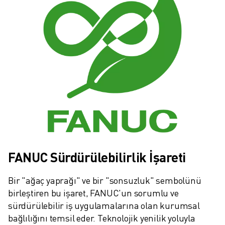
ROBOSHOT ÖNLEYICI BAKIM
ROBOSHOT TOPLAM SAHIP OLMA MALIYETI
TEL EROZYON MAKINELERI
ROBOCUT TEL EROZYON MAKINELERI
ROBOCUT DONANIM
ROBOCUT YAZILIMI
ROBOCUT ÖNLEYICI BAKIM
ROBOCUT SÜRDÜRÜLEBILIRLIK
IIOT ÇÖZÜMLERI
AKILLI FABRIKA ÇÖZÜMLERI
ÜRETIM VERIMLILIĞINI ARTIRMAK IÇIN AKILLI FABRIKA ÇÖZÜMLERI (
ÜRÜN KAYDI » FANUC PORTAL
FANUC Sürdürülebilirlik İşareti
VAKA ÇALIŞMALARI
ÇÖZÜMLER
Bir "ağaç yaprağı" ve bir "sonsuzluk" sembolünü 
ENDÜSTRILER
birleştiren bu işaret, FANUC'un sorumlu ve 
TÜM SEKTÖRLER
sürdürülebilir iş uygulamalarına olan kurumsal 
HAVACILIK
bağlılığını temsil eder. Teknolojik yenilik yoluyla 
OTOMOTIV