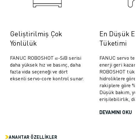
Geliştirilmiş Çok
En Düşük Ene
Yönlülük
Tüketimi
FANUC ROBOSHOT 𝛼-S𝑖B serisi
FANUC servo tekno
daha yüksek hız ve basınç, daha
enerji geri kazan
fazla vida seçeneği ve dört
ROBOSHOT tüketi
eksenli servo-core kontrol sunar.
hidroliklere göre
rakiplere göre %10
Düşük bakım, yü
erişilebilirlik, dü
DEVAMINI OKU
ANAHTAR ÖZELLİKLER