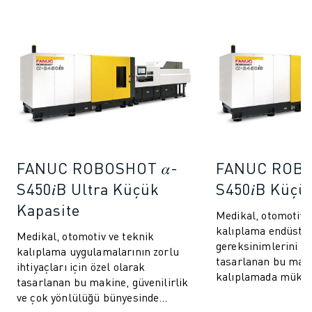
FANUC ROBOSHOT 𝛼-
FANUC ROBO
S450𝑖B Ultra Küçük
S450𝑖B Küçü
Kapasite
Medikal, otomotiv 
kalıplama endüstril
Medikal, otomotiv ve teknik
gereksinimlerini a
kalıplama uygulamalarının zorlu
tasarlanan bu maki
ihtiyaçları için özel olarak
kalıplamada müke
tasarlanan bu makine, güvenilirlik
standardını belirl
ve çok yönlülüğü bünyesinde
çapında üreticil...