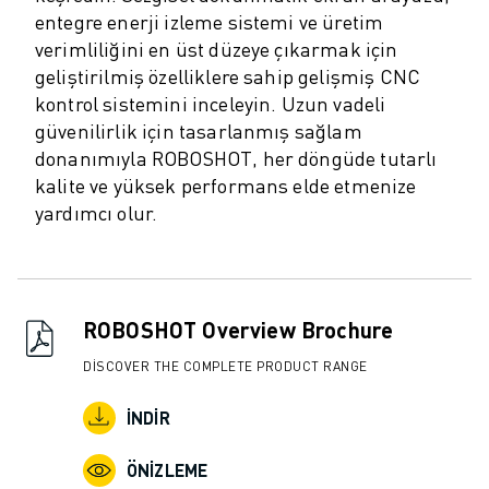
ROBOSHOT ÖNLEYICI BAKIM
entegre enerji izleme sistemi ve üretim
ROBOSHOT TOPLAM SAHIP OLMA MALIYETI
verimliliğini en üst düzeye çıkarmak için
TEL EROZYON MAKINELERI
geliştirilmiş özelliklere sahip gelişmiş CNC
ROBOCUT TEL EROZYON MAKINELERI
kontrol sistemini inceleyin. Uzun vadeli
ROBOCUT DONANIM
güvenilirlik için tasarlanmış sağlam
ROBOCUT YAZILIMI
donanımıyla ROBOSHOT, her döngüde tutarlı
ROBOCUT ÖNLEYICI BAKIM
kalite ve yüksek performans elde etmenize
ROBOCUT SÜRDÜRÜLEBILIRLIK
yardımcı olur.
IIOT ÇÖZÜMLERI
AKILLI FABRIKA ÇÖZÜMLERI
ÜRETIM VERIMLILIĞINI ARTIRMAK IÇIN AKILLI FABRIKA ÇÖZÜMLERI (
ÜRÜN KAYDI » FANUC PORTAL
ROBOSHOT Overview Brochure
VAKA ÇALIŞMALARI
DISCOVER THE COMPLETE PRODUCT RANGE
ÇÖZÜMLER
ENDÜSTRILER
İNDIR
TÜM SEKTÖRLER
HAVACILIK
ÖNIZLEME
OTOMOTIV