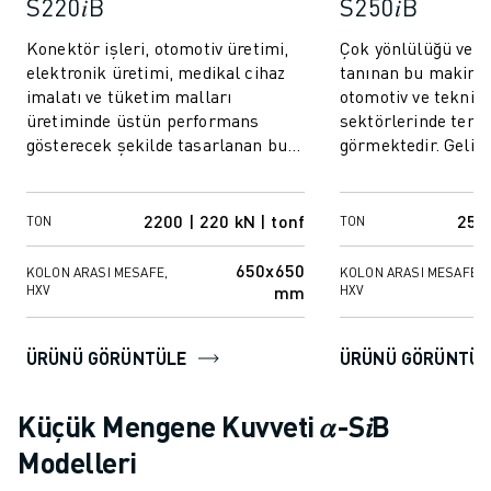
S220𝑖B
S250𝑖B
Konektör işleri, otomotiv üretimi,
Çok yönlülüğü ve h
elektronik üretimi, medikal cihaz
tanınan bu makine,
imalatı ve tüketim malları
otomotiv ve teknik
üretiminde üstün performans
sektörlerinde temel
gösterecek şekilde tasarlanan bu
görmektedir. Geliş
makine, tutarlı kalite ve hassasiyet
bileşenli kalıplama 
sun...
olağanüstü so...
2200 | 220 kN | tonf
2500
TON
TON
650x650
KOLON ARASI MESAFE,
KOLON ARASI MESAFE,
mm
HXV
HXV
ÜRÜNÜ GÖRÜNTÜLE
ÜRÜNÜ GÖRÜNTÜL
Küçük Mengene Kuvveti 𝛼-S𝑖B
Modelleri