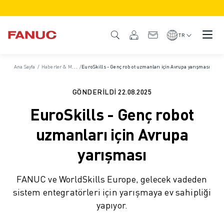
ÜRÜNLER
ÜRÜNE GENEL BAKIŞ
TR
CNC VE SÜRÜCÜLER
CNC BULUCU
Ana Sayfa
/
Haberler & Medya
/
EuroSkills - Genç robot uzmanları için Avrupa yarışması
CNC SISTEMLERI
SÜRÜCÜLER
GÖNDERILDI
22.08.2025
I/O SISTEMI
EuroSkills - Genç robot
CNC FONKSIYONLARI/SEÇENEKLERI
ÖZELLEŞTIRME
uzmanları için Avrupa
SİMÜLASYON - DIJITAL İKIZ ÇÖZÜMLERI
yarışması
CNC SÜRDÜRÜLEBILIRLIK
EĞITIM AMAÇLI CNC ÜRÜNLERI
FANUC ve WorldSkills Europe, gelecek vadeden
RETROFIT ÇÖZÜMLERI
sistem entegratörleri için yarışmaya ev sahipliği
GELIŞMIŞ CNC MODELLERI
yapıyor.
ROBOTLAR
ROBOT BULUCU