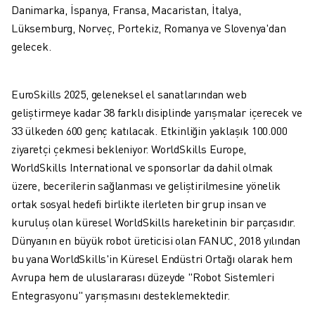
SCARA ROBOTLARI
Danimarka, İspanya, Fransa, Macaristan, İtalya,
KOMPAKT CNC İŞLEME MERKEZLERI
Lüksemburg, Norveç, Portekiz, Romanya ve Slovenya'dan
ROBODRILL BULUCU
gelecek.
ROBODRILL KOMPAKT DIK İŞLEME MERKEZLERI
ROBODRILL DONANIM
EuroSkills 2025, geleneksel el sanatlarından web
ROBODRILL YAZILIMI
geliştirmeye kadar 38 farklı disiplinde yarışmalar içerecek ve
ROBODRILL ÖNLEYICI BAKIM
33 ülkeden 600 genç katılacak. Etkinliğin yaklaşık 100.000
ROBODRILL SÜRDÜRÜLEBILIRLIK
ziyaretçi çekmesi bekleniyor. WorldSkills Europe,
ROBODRILL ROBOT PAKETI
WorldSkills International ve sponsorlar da dahil olmak
ROBODRILL EĞITIM PAKETI
üzere, becerilerin sağlanması ve geliştirilmesine yönelik
ELEKTRIKLI PLASTIK ENJEKSIYON MAKINELERI
ortak sosyal hedefi birlikte ilerleten bir grup insan ve
ROBOSHOT BULUCU
kuruluş olan küresel WorldSkills hareketinin bir parçasıdır.
ROBOSHOT ELEKTRIKLI PLASTIK ENJEKSIYON MAKINELERI
Dünyanın en büyük robot üreticisi olan FANUC, 2018 yılından
ROBOSHOT DONANIM
bu yana WorldSkills'in Küresel Endüstri Ortağı olarak hem
ROBOSHOT YAZILIM
Avrupa hem de uluslararası düzeyde "Robot Sistemleri
ROBOSHOT SÜRDÜRÜLEBİLİRLİK
Entegrasyonu" yarışmasını desteklemektedir.
ROBOSHOT ROBOT PAKETI