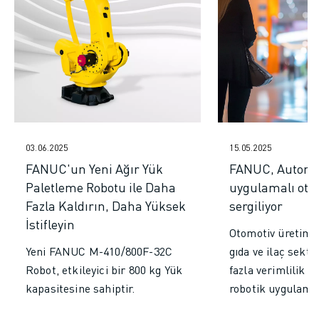
MALZEME TAŞIMA
BOYAMA
PALETLEME
PUNTA KAYNAĞI
GÖRSEL DENETIM
TEL EROZYON
VAKA ÇALIŞMALARI
MÜŞTERI HIZMETLERI
03.06.2025
15.05.2025
MÜŞTERI HIZMETLERI
FANUC'un Yeni Ağır Yük
FANUC, Automa
FANUC PLANS
Paletleme Robotu ile Daha
uygulamalı ot
SAHA VE BAKIM
Fazla Kaldırın, Daha Yüksek
sergiliyor
UZAKTAN TEKNIK DESTEK
İstifleyin
Otomotiv üretimi,
YEDEK PARÇALAR
Yeni FANUC M-410/800F-32C
gıda ve ilaç sektö
YENILEME
Robot, etkileyici bir 800 kg Yük
fazla verimlilik i
DIJITAL SERVIS ARAÇLARI
kapasitesine sahiptir.
robotik uygulamal
İNDIRME MERKEZI » MYFANUC
EĞITIM VE ÖĞRETIM