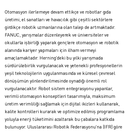
ROBOSHOT ÖNLEYICI BAKIM
ROBOSHOT TOPLAM SAHIP OLMA MALIYETI
Otomasyon ilerlemeye devam ettikçe ve robotlar gıda
TEL EROZYON MAKINELERI
üretimi, el sanatları ve havacılık gibi çeşitli sektörlere
ROBOCUT TEL EROZYON MAKINELERI
girdikçe robotik uzmanlarına olan talep de artmaktadır.
ROBOCUT DONANIM
FANUC, yarışmalar düzenleyerek ve üniversiteler ve
ROBOCUT YAZILIMI
okullarla işbirliği yaparak gençlere otomasyon ve robotik
ROBOCUT ÖNLEYICI BAKIM
alanında kariyer yapmaları için ilham vermeyi
ROBOCUT SÜRDÜRÜLEBILIRLIK
amaçlamaktadır. Herning'deki bu yılki yarışmada
IIOT ÇÖZÜMLERI
sürdürülebirlik vurgulanacak ve yetenekli profesyonellerin
AKILLI FABRIKA ÇÖZÜMLERI
yeşil teknolojilerin uygulanmasında ve küresel çevresel
ÜRETIM VERIMLILIĞINI ARTIRMAK IÇIN AKILLI FABRIKA ÇÖZÜMLERI (
dönüşümün yönlendirilmesinde oynadığı önemli rol
ÜRÜN KAYDI » FANUC PORTAL
vurgulanacaktır. Robot sistem entegrasyonu yapanlar,
VAKA ÇALIŞMALARI
verimli otomasyon konseptleri tasarımıyla, maksimum
ÇÖZÜMLER
üretim verimliliği sağlamak için dijital ikizleri kullanarak,
ENDÜSTRILER
kalite kontrolleri kurarak ve optimize edilmiş programlama
TÜM SEKTÖRLER
yoluyla enerji tüketimini azaltarak bu çabalara katkıda
HAVACILIK
bulunuyor. Uluslararası Robotik Federasyonu'na (IFR) göre
OTOMOTIV