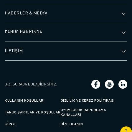
İLETIŞIM
LOKASYONLAR
HABERLER & MEDYA
KÜNYE
FANUC HAKKINDA
İLETİŞİM
BIZI ŞURADA BULABILIRSINIZ
:
KULLANIM KOŞULLARI
GIZLILIK VE ÇEREZ POLITIKASI
UYUMLULUK RAPORLAMA
FANUC ŞARTLAR VE KOŞULLAR
KANALLARI
KÜNYE
BIZE ULAŞIN