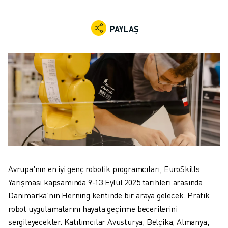
ENDÜSTRIYEL ROBOTLAR
İŞBIRLIKÇI ROBOTLAR
PAYLAŞ
ROBOT YELPAZESI
ROBOT KONTROLÖRLERI
ROBOT AKSESUARLARI
ROBOT YAZILIMI
SIMÜLASYON YAZILIMI
EĞITIM AMAÇLI ROBOTIK ÜRÜNLERI
ROBOT OTOMASYONU
ARK KAYNAK ROBOTLARI
EKLEMLI ROBOTLAR
ARC MATE SERISI
M-900 SERISI
Avrupa'nın en iyi genç robotik programcıları, EuroSkills
DELTA ROBOTLAR
Yarışması kapsamında 9-13 Eylül 2025 tarihleri arasında
GIDA VE TEMIZ ODA ROBOTLARI
Danimarka'nın Herning kentinde bir araya gelecek. Pratik
BOYA ROBOTLARI
robot uygulamalarını hayata geçirme becerilerini
PALETLEME ROBOTLARI
sergileyecekler. Katılımcılar Avusturya, Belçika, Almanya,