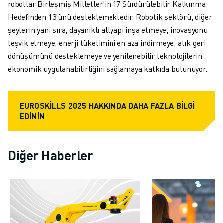
robotlar Birleşmiş Milletler'in 17 Sürdürülebilir Kalkınma
ELEKTRIKLI ARAÇLAR
Hedefinden 13'ünü desteklemektedir. Robotik sektörü, diğer
ELEKTRONIK
şeylerin yanı sıra, dayanıklı altyapı inşa etmeye, inovasyonu
YIYECEK VE IÇECEK
teşvik etmeye, enerji tüketimini en aza indirmeye, atık geri
MEDIKAL
dönüşümünü desteklemeye ve yenilenebilir teknolojilerin
PLASTIK
ekonomik uygulanabilirliğini sağlamaya katkıda bulunuyor.
DEPOLAMA, LOJISTIK, SEVKIYAT
UYGULAMALAR
TÜM UYGULAMALAR
EUROSKILLS 2025 HAKKINDA DAHA FAZLA BILGI
5 EKSEN IŞLEME
EDININ
ARK KAYNAĞI
BIRLEŞTIRME
Diğer Haberler
CNC TAŞLAMA
CNC FREZELEME
CNC TORNA
YÜKSEK HIZLI DELME VE KILAVUZ ÇEKME
ENJEKSIYON
MAKINE BESLEME