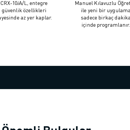
CRX-10𝑖A/L, entegre
Manuel Kılavuzlu Öğre
güvenlik özellikleri
ile yeni bir uygulam
ayesinde az yer kaplar.
sadece birkaç dakik
içinde programlanır