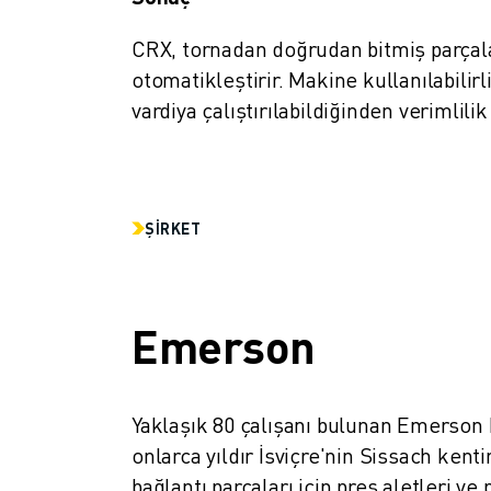
FANUC AKADEMI
ENDÜSTRILER IÇIN ÇÖZÜMLER
CRX, tornadan doğrudan bitmiş parçala
EĞITIM IÇIN ÇÖZÜMLER
otomatikleştirir. Makine kullanılabilir
WORLDSKILLS & GENÇ YETENEKLER
vardiya çalıştırılabildiğinden verimlilik 
HABERLER & MEDYA
HABERLER & MEDYA
ETKINLIKLER
EĞITIM ETKINLIKLERI
ŞIRKET
FANUC HAKKINDA
FANUC HAKKINDA
AVRUPA'DA FANUC
LOKASYONLARIMIZ
Emerson
SÜRDÜRÜLEBILIRLIK
KARIYER
FANUC ILE GELECEĞINIZI ŞEKILLENDIRIN
Yaklaşık 80 çalışanı bulunan Emerson P
BIZE KATILIN » KARIYER PORTALI
onlarca yıldır İsviçre'nin Sissach kenti
İLETIŞIM
bağlantı parçaları için pres aletleri ve 