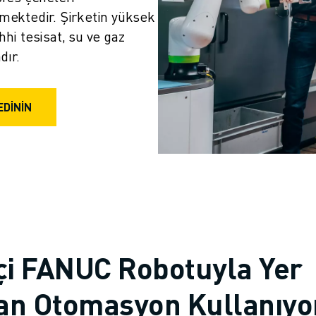
ektedir. Şirketin yüksek 
hhi tesisat, su ve gaz 
dır.
EDİNİN
kçi FANUC Robotuyla Yer
an Otomasyon Kullanıyo