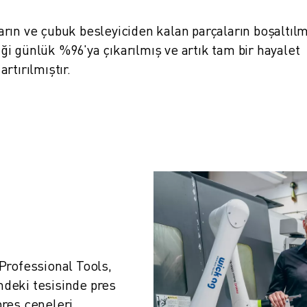
rın ve çubuk besleyiciden kalan parçaların boşaltılm
liği günlük %96'ya çıkarılmış ve artık tam bir hayalet
artırılmıştır.
rofessional Tools, 
ndeki tesisinde pres 
pres çeneleri 