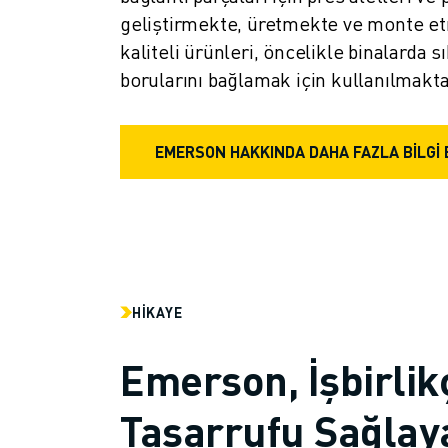
İLETIŞIM
geliştirmekte, üretmekte ve monte etm
LOKASYONLAR
kaliteli ürünleri, öncelikle binalarda sı
KÜNYE
borularını bağlamak için kullanılmakta
EMERSON HAKKINDA DAHA FAZLA BİLGİ 
HIKAYE
Emerson, İşbirli
Tasarrufu Sağlay