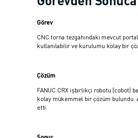
Görevden Sonuca
MALZEME TAŞIMA
BOYAMA
PALETLEME
Görev
PUNTA KAYNAĞI
CNC torna tezgahındaki mevcut porta
GÖRSEL DENETIM
TEL EROZYON
kullanılabilir ve kurulumu kolay bir ç
VAKA ÇALIŞMALARI
MÜŞTERI HIZMETLERI
MÜŞTERI HIZMETLERI
Çözüm
FANUC PLANS
SAHA VE BAKIM
FANUC CRX işbirlikçi robotu (cobot) ba
UZAKTAN TEKNIK DESTEK
kolay mükemmel bir çözüm bulundu. Ay
YEDEK PARÇALAR
etti.
YENILEME
DIJITAL SERVIS ARAÇLARI
İNDIRME MERKEZI » MYFANUC
EĞITIM VE ÖĞRETIM
Sonuç