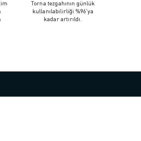
tim
Torna tezgahının günlük
a
kullanılabilirliği %96'ya
a
kadar artırıldı.
.