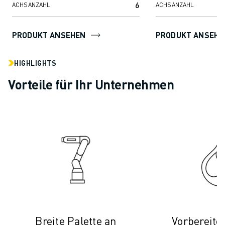
6
ÜBER FANUC
ACHSANZAHL
ACHSANZAHL
FANUC IN EUROPA
UNSERE STANDORTE
PRODUKT ANSEHEN
PRODUKT ANSEHE
NACHHALTIGKEIT
KARRIERE
HIGHLIGHTS
GESTALTEN SIE IHRE ZUKUNFT MIT FANUC
Vorteile für Ihr Unternehmen
JETZT BEWERBEN » KARRIEREPORTAL
KONTAKT
KONTAKT
STANDORTE
IMPRESSUM
Breite Palette an
Vorbereitet