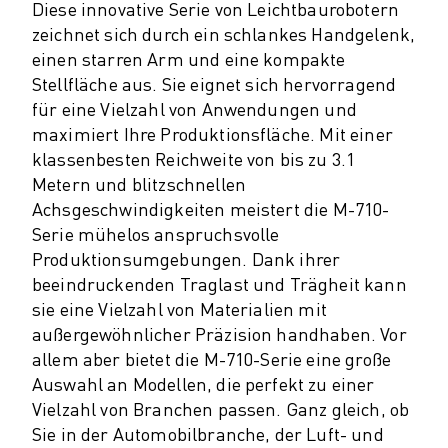
PRODUKTREGISTRIERUNG » FANUC PORTAL
Diese innovative Serie von Leichtbaurobotern
FALLBEISPIELE
zeichnet sich durch ein schlankes Handgelenk,
LÖSUNGEN
einen starren Arm und eine kompakte
BRANCHEN
Stellfläche aus. Sie eignet sich hervorragend
ALLE BRANCHEN
für eine Vielzahl von Anwendungen und
LUFT- UND RAUMFAHRT
maximiert Ihre Produktionsfläche. Mit einer
AUTOMOBIL
klassenbesten Reichweite von bis zu 3.1
Metern und blitzschnellen
ELEKTRISCHE FAHRZEUGE
Achsgeschwindigkeiten meistert die M-710-
ELEKTRONIK
Serie mühelos anspruchsvolle
LEBENSMITTEL UND GETRÄNKE
Produktionsumgebungen. Dank ihrer
MEDIZIN
beeindruckenden Traglast und Trägheit kann
KUNSTSTOFFE
sie eine Vielzahl von Materialien mit
LAGERHALTUNG, LOGISTIK, POST & PAKET
außergewöhnlicher Präzision handhaben. Vor
APPLIKATIONEN
allem aber bietet die M-710-Serie eine große
ALLE APPLIKATIONEN
Auswahl an Modellen, die perfekt zu einer
5-ACHS-BEARBEITUNG
Vielzahl von Branchen passen. Ganz gleich, ob
LICHTBOGENSCHWEISSEN
Sie in der Automobilbranche, der Luft- und
MONTAGE