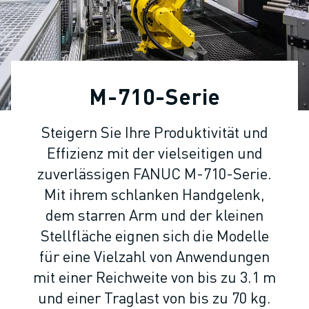
KOLLABORATIVE ROBOTER
ROBOTERPALETTE
ROBOTER-STEUERUNGEN
ROBOTER-ZUBEHÖR
ROBOTER-SOFTWARE
M-710-Serie
SIMULATIONSSOFTWARE
ROBOTIK-PRODUKTE FÜR DEN BILDUNGSBEREICH
Steigern Sie Ihre Produktivität und
ROBOTER-AUTOMATISIERUNG
Effizienz mit der vielseitigen und
KOMPAKTE CNC-BEARBEITUNGSZENTREN
ROBODRILL-FILTER
zuverlässigen FANUC M-710-Serie.
ROBODRILL KOMPAKTE CNC-BEARBEITUNGSZENTREN
Mit ihrem schlanken Handgelenk,
ROBODRILL HARDWARE
dem starren Arm und der kleinen
ROBODRILL SOFTWARE
Stellfläche eignen sich die Modelle
ROBODRILL VORBEUGENDE WARTUNG
für eine Vielzahl von Anwendungen
ROBODRILL NACHHALTIGKEIT
mit einer Reichweite von bis zu 3.1 m
ROBODRILL ROBOTER-PAKET
und einer Traglast von bis zu 70 kg.
ROBODRILL BILDUNGSPAKET