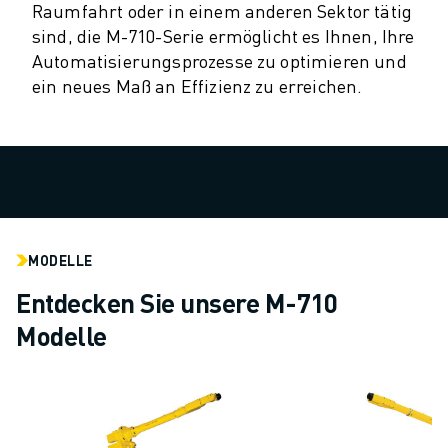
Raumfahrt oder in einem anderen Sektor tätig
CNC-SCHLEIFEN
sind, die M-710-Serie ermöglicht es Ihnen, Ihre
CNC-FRÄSEN
Automatisierungsprozesse zu optimieren und
CNC-DREHEN
ein neues Maß an Effizienz zu erreichen.
HOCHGESCHWINDIGKEITSBOHREN UND -GEWINDESCHNEIDEN
SPRITZGUSS
MASCHINENBEDIENUNG
MATERIALHANDHABUNG
LACKIEREN
PALETTIEREN
PUNKTSCHWEISSEN
MODELLE
VISION INSPEKTION
Entdecken Sie unsere M-710
DRAHTERODIERMASCHINE
Modelle
FALLBEISPIELE
KUNDENDIENST
KUNDENBETREUUNG
FANUC PLANS
FIELD & WARTUNG