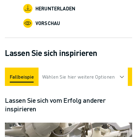
HERUNTERLADEN
VORSCHAU
Lassen Sie sich inspirieren
Fallbeispiele
Wählen Sie hier weitere Optionen
Anwendungen
Branchen
Lassen Sie sich vom Erfolg anderer
inspirieren