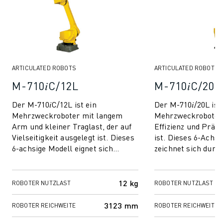
TECHNISCHE FERNUNTERSTÜTZUNG
ERSATZTEILE
WIEDERAUFBEREITUNG
DIGITALE SERVICE TOOLS
E-STORE
ARTICULATED ROBOTS
ARTICULATED ROBOTS
DOWNLOAD CENTER » MYFANUC
M-710𝑖C/12L
M-710𝑖C/20L
TRAINING & AUSBILDUNG
FANUC AKADEMIE
Der M-710𝑖C/12L ist ein
Der M-710𝑖/20L is
BRANCHEN-LÖSUNGEN
Mehrzweckroboter mit langem
Mehrzweckroboter,
LÖSUNGEN FÜR DIE AUSBILDUNG
Arm und kleiner Traglast, der auf
Effizienz und Präzi
Vielseitigkeit ausgelegt ist. Dieses
ist. Dieses 6-Achs
WORLDSKILLS & YOUNG TALENTS
6-achsige Modell eignet sich
zeichnet sich durc
BILDUNGSVERANSTALTUNGEN
perfekt für die Handhabung
Handgelenk, einen
NEWS & MEDIA
mittlerer Traglast...
und eine kompa...
NEWS & MEDIA
12 kg
ROBOTER NUTZLAST
ROBOTER NUTZLAST
EVENTS
BILDUNGSVERANSTALTUNGEN
3123 mm
ROBOTER REICHWEITE
ROBOTER REICHWEITE
ÜBER FANUC