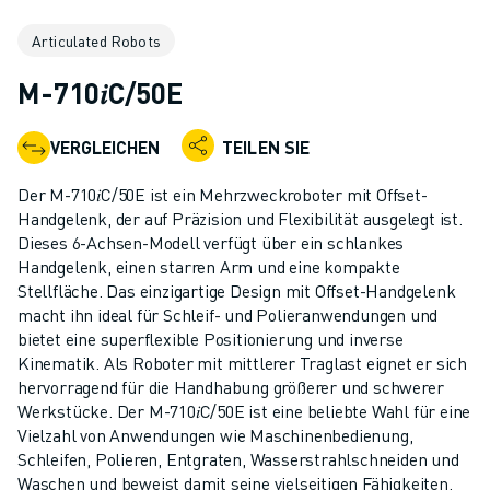
KOLLABORATIVE ROBOTER
Articulated Robots
ROBOTERPALETTE
ROBOTER-STEUERUNGEN
M-710𝑖C/50E
ROBOTER-ZUBEHÖR
ROBOTER-SOFTWARE
VERGLEICHEN
TEILEN SIE
SIMULATIONSSOFTWARE
ROBOTIK-PRODUKTE FÜR DEN BILDUNGSBEREICH
Der M-710𝑖C/50E ist ein Mehrzweckroboter mit Offset-
ROBOTER-AUTOMATISIERUNG
Handgelenk, der auf Präzision und Flexibilität ausgelegt ist.
KOMPAKTE CNC-BEARBEITUNGSZENTREN
Dieses 6-Achsen-Modell verfügt über ein schlankes
Handgelenk, einen starren Arm und eine kompakte
ROBODRILL-FILTER
Stellfläche. Das einzigartige Design mit Offset-Handgelenk
ROBODRILL KOMPAKTE CNC-BEARBEITUNGSZENTREN
macht ihn ideal für Schleif- und Polieranwendungen und
ROBODRILL HARDWARE
bietet eine superflexible Positionierung und inverse
ROBODRILL SOFTWARE
Kinematik. Als Roboter mit mittlerer Traglast eignet er sich
ROBODRILL VORBEUGENDE WARTUNG
hervorragend für die Handhabung größerer und schwerer
Werkstücke. Der M-710𝑖C/50E ist eine beliebte Wahl für eine
ROBODRILL NACHHALTIGKEIT
Vielzahl von Anwendungen wie Maschinenbedienung,
ROBODRILL ROBOTER-PAKET
Schleifen, Polieren, Entgraten, Wasserstrahlschneiden und
ROBODRILL BILDUNGSPAKET
Waschen und beweist damit seine vielseitigen Fähigkeiten.