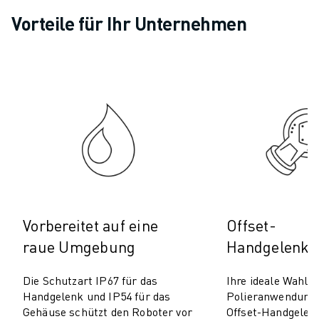
PRODUKTREGISTRIERUNG » FANUC PORTAL
Vorteile für Ihr Unternehmen
FALLBEISPIELE
LÖSUNGEN
BRANCHEN
ALLE BRANCHEN
LUFT- UND RAUMFAHRT
AUTOMOBIL
ELEKTRISCHE FAHRZEUGE
ELEKTRONIK
LEBENSMITTEL UND GETRÄNKE
MEDIZIN
KUNSTSTOFFE
Vorbereitet auf eine
Offset-
LAGERHALTUNG, LOGISTIK, POST & PAKET
APPLIKATIONEN
raue Umgebung
Handgelenkd
ALLE APPLIKATIONEN
5-ACHS-BEARBEITUNG
Die Schutzart IP67 für das
Ihre ideale Wahl f
Handgelenk und IP54 für das
Polieranwendunge
LICHTBOGENSCHWEISSEN
Gehäuse schützt den Roboter vor
Offset-Handgelenk
MONTAGE