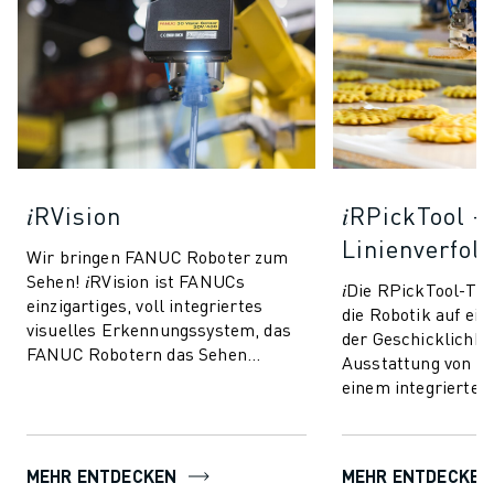
𝑖RVision
𝑖RPickTool -
Linienverfol
Wir bringen FANUC Roboter zum
Sehen! 𝑖RVision ist FANUCs
𝑖Die RPickTool-Te
einzigartiges, voll integriertes
die Robotik auf ei
visuelles Erkennungssystem, das
der Geschicklichkei
FANUC Robotern das Sehen
Ausstattung von R
ermöglicht und die Produktion
einem integrierten
schneller, intellig...
Bildverarbeitungs
sie eine Art "Auge-
MEHR ENTDECKEN
MEHR ENTDECKEN