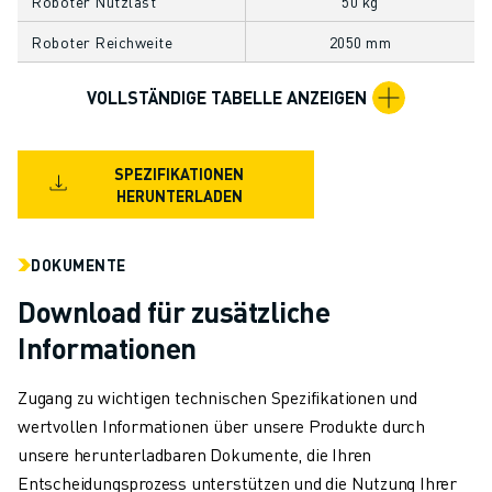
Roboter Nutzlast
50 kg
TECHNISCHE FERNUNTERSTÜTZUNG
Roboter Reichweite
2050 mm
ERSATZTEILE
WIEDERAUFBEREITUNG
VOLLSTÄNDIGE TABELLE ANZEIGEN
DIGITALE SERVICE TOOLS
E-STORE
DOWNLOAD CENTER » MYFANUC
SPEZIFIKATIONEN
TRAINING & AUSBILDUNG
HERUNTERLADEN
FANUC AKADEMIE
BRANCHEN-LÖSUNGEN
DOKUMENTE
LÖSUNGEN FÜR DIE AUSBILDUNG
WORLDSKILLS & YOUNG TALENTS
Download für zusätzliche
BILDUNGSVERANSTALTUNGEN
Informationen
NEWS & MEDIA
NEWS & MEDIA
Zugang zu wichtigen technischen Spezifikationen und
EVENTS
wertvollen Informationen über unsere Produkte durch
BILDUNGSVERANSTALTUNGEN
unsere herunterladbaren Dokumente, die Ihren
ÜBER FANUC
Entscheidungsprozess unterstützen und die Nutzung Ihrer