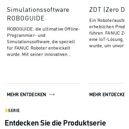
Simulationssoftware
ZDT (Zero D
ROBOGUIDE
Ein Roboterausfall
erheblichen Produk
ROBOGUIDE: die ultimative Offline-
führen. FANUC Zer
Programmier- und
eine IoT-Lösung, di
Simulationssoftware, die speziell
wurde, um unvorh
für FANUC Roboter entwickelt
Produktionsausfäll
wurde. Mit seiner innovativen
und die Leis...
Technologie ermöglicht
ROBOGUIDE den Anwendern die
mü...
MEHR ENTDECKEN
MEHR ENTDECKEN
SERIE
Entdecken Sie die Produktserie