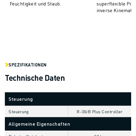
Feuchtigkeit und Staub.
superflexible Pos
CNC-SCHLEIFEN
inverse Kinematik
CNC-FRÄSEN
CNC-DREHEN
HOCHGESCHWINDIGKEITSBOHREN UND -GEWINDESCHNEIDEN
SPRITZGUSS
MASCHINENBEDIENUNG
MATERIALHANDHABUNG
LACKIEREN
SPEZIFIKATIONEN
PALETTIEREN
Technische Daten
PUNKTSCHWEISSEN
VISION INSPEKTION
DRAHTERODIERMASCHINE
Steuerung
FALLBEISPIELE
KUNDENDIENST
Steuerung
R-30𝑖B Plus Controller
KUNDENBETREUUNG
Allgemeine Eigenschaften
FANUC PLANS
FIELD & WARTUNG