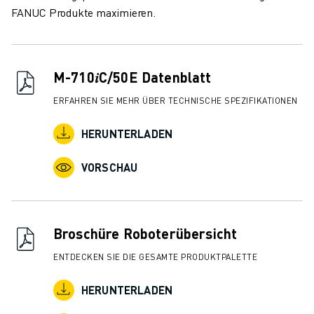
ÜBER FANUC
FANUC Produkte maximieren.
FANUC IN EUROPA
UNSERE STANDORTE
NACHHALTIGKEIT
M-710𝑖C/50E Datenblatt
KARRIERE
GESTALTEN SIE IHRE ZUKUNFT MIT FANUC
ERFAHREN SIE MEHR ÜBER TECHNISCHE SPEZIFIKATIONEN
JETZT BEWERBEN » KARRIEREPORTAL
HERUNTERLADEN
KONTAKT
KONTAKT
VORSCHAU
STANDORTE
IMPRESSUM
Broschüre Roboterübersicht
ENTDECKEN SIE DIE GESAMTE PRODUKTPALETTE
HERUNTERLADEN