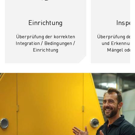
Einrichtung
Inspek
Überprüfung der korrekten
Überprüfung des
Integration / Bedingungen /
und Erkennung 
Einrichtung
Mängel oder