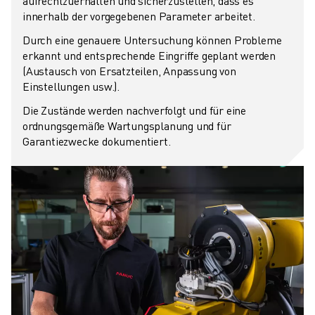
aufrechtzuerhalten und sicherzustellen, dass es
ÜBER FANUC
innerhalb der vorgegebenen Parameter arbeitet.
FANUC IN EUROPA
Durch eine genauere Untersuchung können Probleme
UNSERE STANDORTE
erkannt und entsprechende Eingriffe geplant werden
NACHHALTIGKEIT
(Austausch von Ersatzteilen, Anpassung von
KARRIERE
Einstellungen usw.).
GESTALTEN SIE IHRE ZUKUNFT MIT FANUC
Die Zustände werden nachverfolgt und für eine
JETZT BEWERBEN » KARRIEREPORTAL
ordnungsgemäße Wartungsplanung und für
KONTAKT
Garantiezwecke dokumentiert.
KONTAKT
STANDORTE
IMPRESSUM