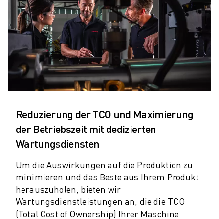
ELEKTRISCHE SPRITZGUSSMASCHINEN
ROBOSHOT-FILTER
ROBOSHOT ELEKTRISCHE SPRITZGUSSMASCHINEN
ROBOSHOT HARDWARE
ROBOSHOT SOFTWARE
ROBOSHOT NACHHALTIGKEIT
ROBOSHOT ROBOTER-PAKET
ROBOSHOT VORBEUGENDE WARTUNG
ROBOSHOT TOTAL COST OF OWNERSHIP
Reduzierung der TCO und Maximierung
DRAHTERODIERMASCHINEN
der Betriebszeit mit dedizierten
ROBOCUT DRAHTERODIERMASCHINEN
Wartungsdiensten
ROBOCUT HARDWARE
ROBOCUT SOFTWARE
Um die Auswirkungen auf die Produktion zu
ROBOCUT VORBEUGENDE WARTUNG
minimieren und das Beste aus Ihrem Produkt
ROBOCUT NACHHALTIGKEIT
herauszuholen, bieten wir
IIOT-LÖSUNGEN
Wartungsdienstleistungen an, die die TCO
INTELLIGENTE FABRIKLÖSUNGEN
(Total Cost of Ownership) Ihrer Maschine