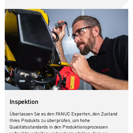
TECHNISCHE FERNUNTERSTÜTZUNG
ERSATZTEILE
WIEDERAUFBEREITUNG
DIGITALE SERVICE TOOLS
E-STORE
DOWNLOAD CENTER » MYFANUC
TRAINING & AUSBILDUNG
FANUC AKADEMIE
BRANCHEN-LÖSUNGEN
LÖSUNGEN FÜR DIE AUSBILDUNG
WORLDSKILLS & YOUNG TALENTS
BILDUNGSVERANSTALTUNGEN
NEWS & MEDIA
Inspektion
NEWS & MEDIA
EVENTS
Überlassen Sie es den FANUC Experten, den Zustand
Ihres Produkts zu überprüfen, um hohe
BILDUNGSVERANSTALTUNGEN
Qualitätsstandards in den Produktionsprozessen
ÜBER FANUC