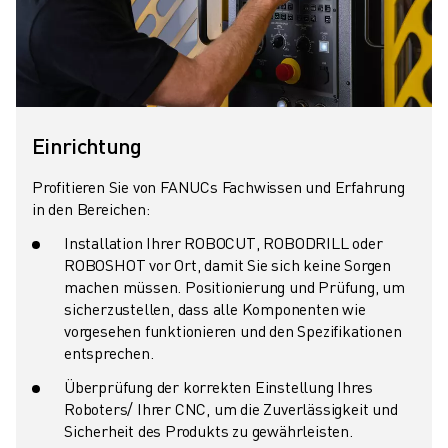
CNC-SCHLEIFEN
CNC-FRÄSEN
CNC-DREHEN
HOCHGESCHWINDIGKEITSBOHREN UND -GEWINDESCHNEIDEN
SPRITZGUSS
Einrichtung
MASCHINENBEDIENUNG
MATERIALHANDHABUNG
Profitieren Sie von FANUCs Fachwissen und Erfahrung
LACKIEREN
in den Bereichen:
PALETTIEREN
Installation Ihrer ROBOCUT, ROBODRILL oder
PUNKTSCHWEISSEN
ROBOSHOT vor Ort, damit Sie sich keine Sorgen
VISION INSPEKTION
machen müssen. Positionierung und Prüfung, um
DRAHTERODIERMASCHINE
sicherzustellen, dass alle Komponenten wie
vorgesehen funktionieren und den Spezifikationen
FALLBEISPIELE
entsprechen.
KUNDENDIENST
KUNDENBETREUUNG
Überprüfung der korrekten Einstellung Ihres
Roboters/ Ihrer CNC, um die Zuverlässigkeit und
FANUC PLANS
Sicherheit des Produkts zu gewährleisten.
FIELD & WARTUNG