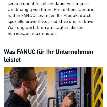
PRODUKTREGISTRIERUNG » FANUC PORTAL
senken und ihre Lebensdauer verlängern.
FALLBEISPIELE
Unabhängig von Ihrem Produktionsszenario
LÖSUNGEN
halten FANUC Lösungen Ihr Produkt durch
BRANCHEN
spezielle präventive, prädiktive und reaktive
ALLE BRANCHEN
Wartungsverfahren am Laufen, die die
LUFT- UND RAUMFAHRT
Betriebszeit maximieren.
AUTOMOBIL
ELEKTRISCHE FAHRZEUGE
ELEKTRONIK
Was FANUC für Ihr Unternehmen
LEBENSMITTEL UND GETRÄNKE
leistet
MEDIZIN
KUNSTSTOFFE
LAGERHALTUNG, LOGISTIK, POST & PAKET
APPLIKATIONEN
ALLE APPLIKATIONEN
5-ACHS-BEARBEITUNG
LICHTBOGENSCHWEISSEN
MONTAGE