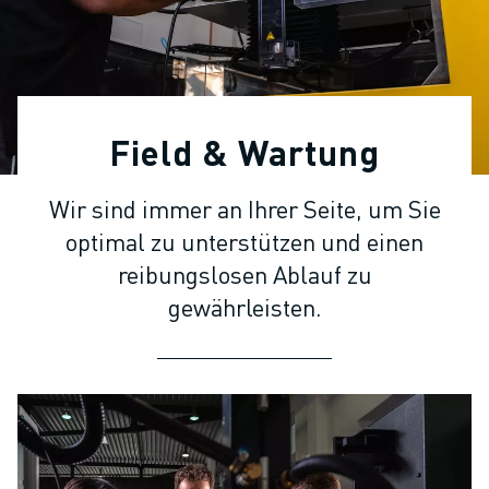
KOLLABORATIVE ROBOTER
ROBOTERPALETTE
ROBOTER-STEUERUNGEN
ROBOTER-ZUBEHÖR
ROBOTER-SOFTWARE
Field & Wartung
SIMULATIONSSOFTWARE
ROBOTIK-PRODUKTE FÜR DEN BILDUNGSBEREICH
Wir sind immer an Ihrer Seite, um Sie
ROBOTER-AUTOMATISIERUNG
optimal zu unterstützen und einen
KOMPAKTE CNC-BEARBEITUNGSZENTREN
ROBODRILL-FILTER
reibungslosen Ablauf zu
ROBODRILL KOMPAKTE CNC-BEARBEITUNGSZENTREN
gewährleisten.
ROBODRILL HARDWARE
ROBODRILL SOFTWARE
ROBODRILL VORBEUGENDE WARTUNG
ROBODRILL NACHHALTIGKEIT
ROBODRILL ROBOTER-PAKET
ROBODRILL BILDUNGSPAKET