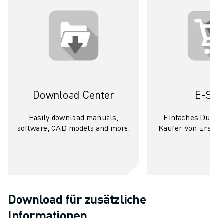
Download Center
E-St
Easily download manuals,
Einfaches Dur
software, CAD models and more.
Kaufen von Ersatz
Download für zusätzliche
Informationen