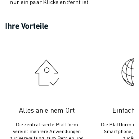
nur ein paar Klicks entfernt ist.
CNC-SCHLEIFEN
CNC-FRÄSEN
CNC-DREHEN
Ihre Vorteile
HOCHGESCHWINDIGKEITSBOHREN UND -GEWINDESCHNEIDEN
SPRITZGUSS
MASCHINENBEDIENUNG
MATERIALHANDHABUNG
LACKIEREN
PALETTIEREN
PUNKTSCHWEISSEN
VISION INSPEKTION
DRAHTERODIERMASCHINE
FALLBEISPIELE
Alles an einem Ort
Einfach 
KUNDENDIENST
KUNDENBETREUUNG
Die zentralisierte Plattform
Die Plattform ist
FANUC PLANS
vereint mehrere Anwendungen
Smartphone, Ta
FIELD & WARTUNG
zur Verwaltung, zum Betrieb und
zugäng