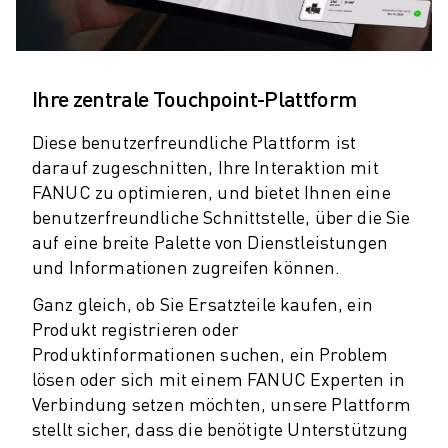
PRODUKTREGISTRIERUNG » FANUC PORTAL
FALLBEISPIELE
LÖSUNGEN
BRANCHEN
Ihre zentrale Touchpoint-Plattform
ALLE BRANCHEN
LUFT- UND RAUMFAHRT
Diese benutzerfreundliche Plattform ist
AUTOMOBIL
darauf zugeschnitten, Ihre Interaktion mit
ELEKTRISCHE FAHRZEUGE
FANUC zu optimieren, und bietet Ihnen eine
ELEKTRONIK
benutzerfreundliche Schnittstelle, über die Sie
LEBENSMITTEL UND GETRÄNKE
auf eine breite Palette von Dienstleistungen
MEDIZIN
und Informationen zugreifen können.
KUNSTSTOFFE
Ganz gleich, ob Sie Ersatzteile kaufen, ein
LAGERHALTUNG, LOGISTIK, POST & PAKET
Produkt registrieren oder
APPLIKATIONEN
Produktinformationen suchen, ein Problem
ALLE APPLIKATIONEN
lösen oder sich mit einem FANUC Experten in
5-ACHS-BEARBEITUNG
Verbindung setzen möchten, unsere Plattform
LICHTBOGENSCHWEISSEN
stellt sicher, dass die benötigte Unterstützung
MONTAGE