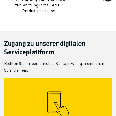
TECHNISCHE FERNUNTERSTÜTZUNG
zur Wartung Ihres FANUC
Produktportfolios.
ERSATZTEILE
WIEDERAUFBEREITUNG
DIGITALE SERVICE TOOLS
E-STORE
DOWNLOAD CENTER » MYFANUC
Zugang zu unserer digitalen
TRAINING & AUSBILDUNG
Serviceplattform
FANUC AKADEMIE
BRANCHEN-LÖSUNGEN
Richten Sie Ihr persönliches Konto in wenigen einfachen
LÖSUNGEN FÜR DIE AUSBILDUNG
Schritten ein.
WORLDSKILLS & YOUNG TALENTS
BILDUNGSVERANSTALTUNGEN
NEWS & MEDIA
NEWS & MEDIA
EVENTS
BILDUNGSVERANSTALTUNGEN
ÜBER FANUC