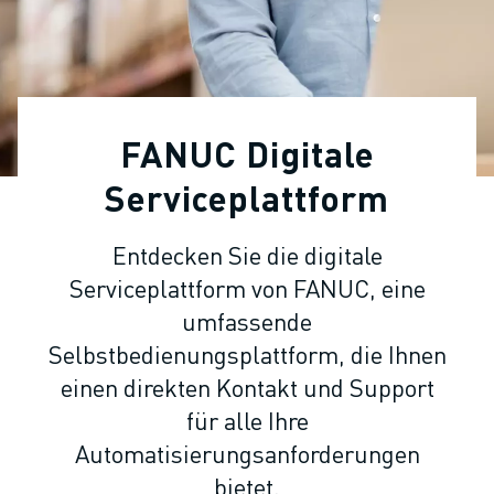
KOLLABORATIVE ROBOTER
ROBOTERPALETTE
ROBOTER-STEUERUNGEN
ROBOTER-ZUBEHÖR
ROBOTER-SOFTWARE
FANUC Digitale
SIMULATIONSSOFTWARE
ROBOTIK-PRODUKTE FÜR DEN BILDUNGSBEREICH
Serviceplattform
ROBOTER-AUTOMATISIERUNG
KOMPAKTE CNC-BEARBEITUNGSZENTREN
Entdecken Sie die digitale
ROBODRILL-FILTER
Serviceplattform von FANUC, eine
ROBODRILL KOMPAKTE CNC-BEARBEITUNGSZENTREN
umfassende
ROBODRILL HARDWARE
Selbstbedienungsplattform, die Ihnen
ROBODRILL SOFTWARE
einen direkten Kontakt und Support
ROBODRILL VORBEUGENDE WARTUNG
ROBODRILL NACHHALTIGKEIT
für alle Ihre
ROBODRILL ROBOTER-PAKET
Automatisierungsanforderungen
ROBODRILL BILDUNGSPAKET
bietet.