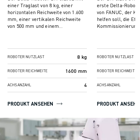
einer Traglast von 8 kg, einer
erste Delta-Robote
horizontalen Reichweite von 1.600
von FANUC, der Ku
mm, einer vertikalen Reichweite
helfen soll, die Effi
von 500 mm und einem
Kommissionierung
Trägheitsmoment des
Verpackung von Pr
Handgelenks von 0,2 kgm2 bi...
maximieren, insbes
8 kg
ROBOTER NUTZLAST
ROBOTER NUTZLAST
1600 mm
ROBOTER REICHWEITE
ROBOTER REICHWEITE
4
ACHSANZAHL
ACHSANZAHL
PRODUKT ANSEHEN
PRODUKT ANSEHE