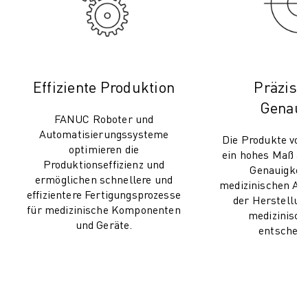
Effiziente Produktion
Präzisi
Genaui
FANUC Roboter und
Automatisierungssysteme
Die Produkte vo
optimieren die
ein hohes Maß an
Produktionseffizienz und
Genauigkeit
ermöglichen schnellere und
medizinischen A
effizientere Fertigungsprozesse
der Herstellu
für medizinische Komponenten
medizinisch
und Geräte.
entscheide