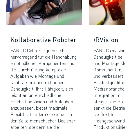
Kollaborative Roboter
𝑖RVision
FANUC Cobots eignen sich
FANUC 𝑖Rvision e
hervorragend für die Handhabung
Genauigkeit bei de
empfindlicher Komponenten und
und Montage klein
die Durchführung komplexer
Komponenten, red
Aufgaben wie Montage und
und verbessert di
Qualitätsprüfung mit hoher
Produktqualität in
Genauigkeit. Ihre Fähigkeit, sich
Medizinbranche. D
leicht an unterschiedliche
Integration mit 
Produktionslinien und Aufgaben
steigert die Produ
anzupassen, bietet maximale
senkt die Betrieb
Flexibilität. Indem sie sicher an
sie flexible
der Seite menschlicher Bediener
Hochgeschwindigk
arbeiten, steigern sie die
Produktionslinien 