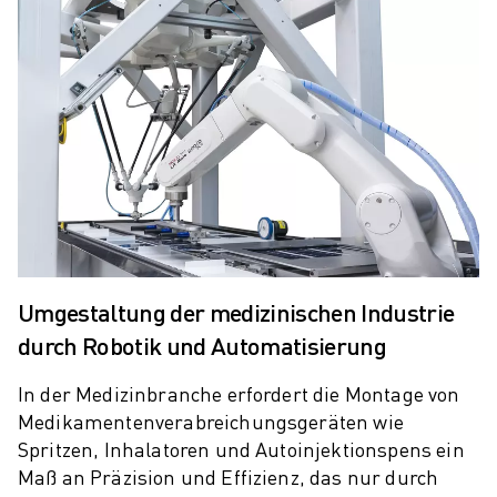
ELEKTRISCHE SPRITZGUSSMASCHINEN
ROBOSHOT-FILTER
ROBOSHOT ELEKTRISCHE SPRITZGUSSMASCHINEN
ROBOSHOT HARDWARE
ROBOSHOT SOFTWARE
ROBOSHOT NACHHALTIGKEIT
ROBOSHOT ROBOTER-PAKET
ROBOSHOT VORBEUGENDE WARTUNG
ROBOSHOT TOTAL COST OF OWNERSHIP
DRAHTERODIERMASCHINEN
ROBOCUT DRAHTERODIERMASCHINEN
Umgestaltung der medizinischen Industrie
ROBOCUT HARDWARE
durch Robotik und Automatisierung
ROBOCUT SOFTWARE
ROBOCUT VORBEUGENDE WARTUNG
In der Medizinbranche erfordert die Montage von
ROBOCUT NACHHALTIGKEIT
Medikamentenverabreichungsgeräten wie
IIOT-LÖSUNGEN
Spritzen, Inhalatoren und Autoinjektionspens ein
INTELLIGENTE FABRIKLÖSUNGEN
Maß an Präzision und Effizienz, das nur durch