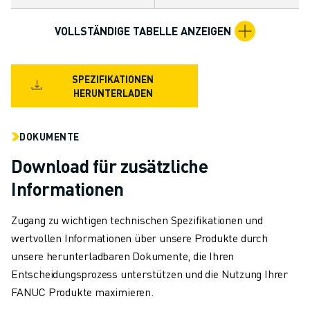
TECHNISCHE FERNUNTERSTÜTZUNG
ERSATZTEILE
VOLLSTÄNDIGE TABELLE ANZEIGEN
WIEDERAUFBEREITUNG
DIGITALE SERVICE TOOLS
SPEZIFIKATIONEN
E-STORE
HERUNTERLADEN
DOWNLOAD CENTER » MYFANUC
TRAINING & AUSBILDUNG
FANUC AKADEMIE
DOKUMENTE
BRANCHEN-LÖSUNGEN
Download für zusätzliche
LÖSUNGEN FÜR DIE AUSBILDUNG
Informationen
WORLDSKILLS & YOUNG TALENTS
BILDUNGSVERANSTALTUNGEN
Zugang zu wichtigen technischen Spezifikationen und
NEWS & MEDIA
wertvollen Informationen über unsere Produkte durch
NEWS & MEDIA
unsere herunterladbaren Dokumente, die Ihren
EVENTS
Entscheidungsprozess unterstützen und die Nutzung Ihrer
BILDUNGSVERANSTALTUNGEN
FANUC Produkte maximieren.
ÜBER FANUC