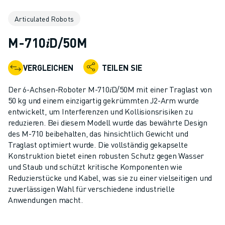
KOLLABORATIVE ROBOTER
Articulated Robots
ROBOTERPALETTE
ROBOTER-STEUERUNGEN
M-710𝑖D/50M
ROBOTER-ZUBEHÖR
ROBOTER-SOFTWARE
VERGLEICHEN
TEILEN SIE
SIMULATIONSSOFTWARE
ROBOTIK-PRODUKTE FÜR DEN BILDUNGSBEREICH
Der 6-Achsen-Roboter M-710𝑖D/50M mit einer Traglast von
ROBOTER-AUTOMATISIERUNG
50 kg und einem einzigartig gekrümmten J2-Arm wurde
KOMPAKTE CNC-BEARBEITUNGSZENTREN
entwickelt, um Interferenzen und Kollisionsrisiken zu
reduzieren. Bei diesem Modell wurde das bewährte Design
ROBODRILL-FILTER
des M-710 beibehalten, das hinsichtlich Gewicht und
ROBODRILL KOMPAKTE CNC-BEARBEITUNGSZENTREN
Traglast optimiert wurde. Die vollständig gekapselte
ROBODRILL HARDWARE
Konstruktion bietet einen robusten Schutz gegen Wasser
ROBODRILL SOFTWARE
und Staub und schützt kritische Komponenten wie
ROBODRILL VORBEUGENDE WARTUNG
Reduzierstücke und Kabel, was sie zu einer vielseitigen und
zuverlässigen Wahl für verschiedene industrielle
ROBODRILL NACHHALTIGKEIT
Anwendungen macht.
ROBODRILL ROBOTER-PAKET
ROBODRILL BILDUNGSPAKET