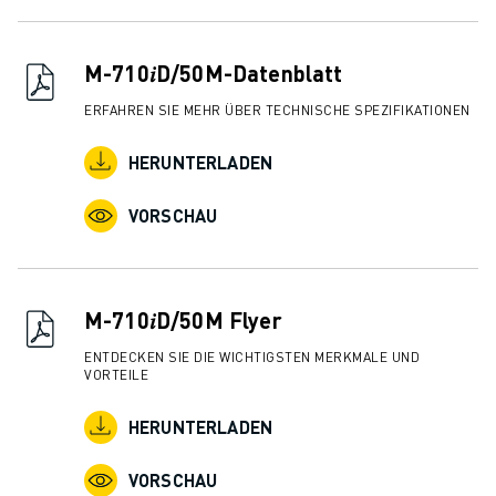
ÜBER FANUC
FANUC IN EUROPA
UNSERE STANDORTE
M-710𝑖D/50M-Datenblatt
NACHHALTIGKEIT
ERFAHREN SIE MEHR ÜBER TECHNISCHE SPEZIFIKATIONEN
KARRIERE
GESTALTEN SIE IHRE ZUKUNFT MIT FANUC
HERUNTERLADEN
JETZT BEWERBEN » KARRIEREPORTAL
KONTAKT
VORSCHAU
KONTAKT
STANDORTE
IMPRESSUM
M-710𝑖D/50M Flyer
ENTDECKEN SIE DIE WICHTIGSTEN MERKMALE UND
VORTEILE
HERUNTERLADEN
VORSCHAU