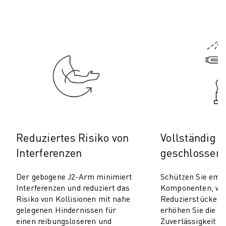
PRODUKTREGISTRIERUNG » FANUC PORTAL
FALLBEISPIELE
LÖSUNGEN
BRANCHEN
ALLE BRANCHEN
LUFT- UND RAUMFAHRT
AUTOMOBIL
ELEKTRISCHE FAHRZEUGE
ELEKTRONIK
LEBENSMITTEL UND GETRÄNKE
MEDIZIN
Reduziertes Risiko von
Vollständig
KUNSTSTOFFE
Interferenzen
geschlossen
LAGERHALTUNG, LOGISTIK, POST & PAKET
APPLIKATIONEN
Der gebogene J2-Arm minimiert
Schützen Sie empf
ALLE APPLIKATIONEN
Interferenzen und reduziert das
Komponenten, wie
5-ACHS-BEARBEITUNG
Risiko von Kollisionen mit nahe
Reduzierstücke u
gelegenen Hindernissen für
erhöhen Sie die H
LICHTBOGENSCHWEISSEN
einen reibungsloseren und
Zuverlässigkeit d
MONTAGE