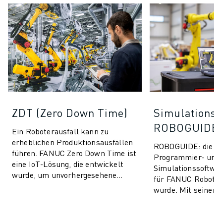
ZDT (Zero Down Time)
Simulationss
ROBOGUIDE
Ein Roboterausfall kann zu
erheblichen Produktionsausfällen
ROBOGUIDE: die ult
führen. FANUC Zero Down Time ist
Programmier- und
eine IoT-Lösung, die entwickelt
Simulationssoftware
wurde, um unvorhergesehene
für FANUC Roboter
Produktionsausfälle zu vermeiden
wurde. Mit seiner i
und die Leis...
Technologie ermögl
ROBOGUIDE den An