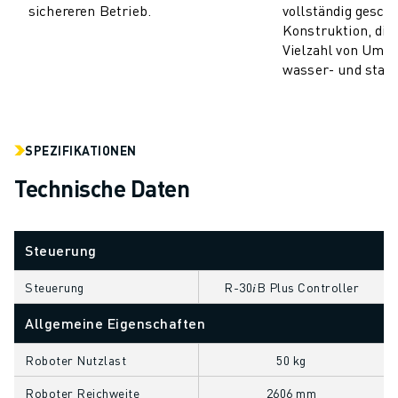
sichereren Betrieb.
vollständig gesch
CNC-SCHLEIFEN
Konstruktion, die 
CNC-FRÄSEN
Vielzahl von Umg
CNC-DREHEN
wasser- und staub
HOCHGESCHWINDIGKEITSBOHREN UND -GEWINDESCHNEIDEN
SPRITZGUSS
MASCHINENBEDIENUNG
SPEZIFIKATIONEN
MATERIALHANDHABUNG
LACKIEREN
Technische Daten
PALETTIEREN
PUNKTSCHWEISSEN
Steuerung
VISION INSPEKTION
DRAHTERODIERMASCHINE
Steuerung
R-30𝑖B Plus Controller
FALLBEISPIELE
KUNDENDIENST
Allgemeine Eigenschaften
KUNDENBETREUUNG
Roboter Nutzlast
50 kg
FANUC PLANS
FIELD & WARTUNG
Roboter Reichweite
2606 mm