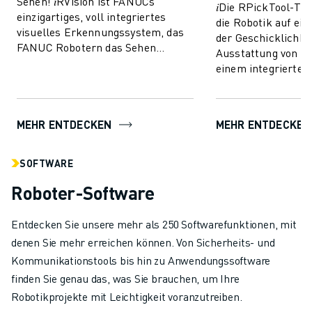
Sehen! 𝑖RVision ist FANUCs
𝑖Die RPickTool-Te
einzigartiges, voll integriertes
die Robotik auf ei
visuelles Erkennungssystem, das
der Geschicklichkei
FANUC Robotern das Sehen
Ausstattung von R
ermöglicht und die Produktion
einem integrierten
schneller, intellig...
Bildverarbeitungs
sie eine Art "Auge-
MEHR ENTDECKEN
MEHR ENTDECKEN
SOFTWARE
Roboter-Software
Entdecken Sie unsere mehr als 250 Softwarefunktionen, mit
denen Sie mehr erreichen können. Von Sicherheits- und
Kommunikationstools bis hin zu Anwendungssoftware
finden Sie genau das, was Sie brauchen, um Ihre
Robotikprojekte mit Leichtigkeit voranzutreiben.