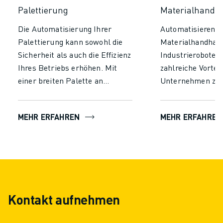
Palettierung
Materialhandh
Die Automatisierung Ihrer
Automatisieren Si
Palettierung kann sowohl die
Materialhandhab
Sicherheit als auch die Effizienz
Industrieroboter
Ihres Betriebs erhöhen. Mit
zahlreiche Vorteil
einer breiten Palette an
Unternehmen zu 
Optionen finden Sie die perfekte
Steigern Sie die E
Lösung für verschiedene
Produktivität erh
MEHR ERFAHREN
MEHR ERFAHREN
Größen, Traglasten,
Sie den Zeit- und
Zykluszeiten und
Arbeitsaufwand f
Präzisionsanforderungen,
manuelle Handh
während Sie gleichzeitig
reduzieren. Lasse
sicherstellen, dass Ihre
Roboter kontinui
Produkte mit äußerster
ermüdungsfrei ar
Kontakt aufnehmen
Sorgfalt behandelt werden.
eine gleichbleibe
zu gewährleisten
minimieren, was 