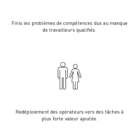
VÉHICULES ÉLECTRIQUES
ÉLECTRONIQUE
ALIMENTATION ET BOISSONS
Finis les problèmes de compétences dus au manque
de travailleurs qualifiés.
MÉDICAL
PLASTIQUES
ENTREPOSAGE, LOGISTIQUE, POSTE ET COLIS
APPLICATIONS
TOUTES LES APPLICATIONS
USINAGE 5 AXES
SOUDAGE À L'ARC
ASSEMBLAGE
RECTIFICATION CNC
FRAISAGE CNC
TOURNAGE CNC
Redéploiement des opérateurs vers des tâches à
plus forte valeur ajoutée.
PERÇAGE ET TARAUDAGE À GRANDE VITESSE
MOULAGE PAR INJECTION
ENTRETIEN DES MACHINES