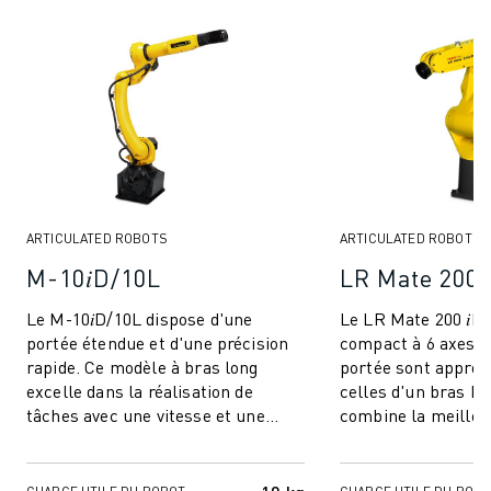
ARTICULATED ROBOTS
ARTICULATED ROBOTS
M-10𝑖D/10L
LR Mate 200 
Le M-10𝑖D/10L dispose d'une
Le LR Mate 200 𝑖D 
portée étendue et d'une précision
compact à 6 axes don
rapide. Ce modèle à bras long
portée sont appro
excelle dans la réalisation de
celles d'un bras hu
tâches avec une vitesse et une
combine la meilleu
précision inégalées. Son design fin
de sa catégorie ave
et son ...
...