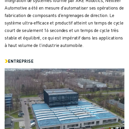
intégration de systèmes fournie par AKE Robotics, Nexteer
REJOIGNEZ-NOUS
Automotive a été en mesure d'automatiser ses opérations de
CONTACT
fabrication de composants d'engrenages de direction. Le
CONTACT
système ultra-efficace et productif atteint un temps de cycle
LOCALISATION DES SITES
court de seulement 16 secondes et un temps de cycle très
IMPRESSION
stable et équilibré, ce qui est impératif dans les applications
à haut volume de l'industrie automobile.
ENTREPRISE