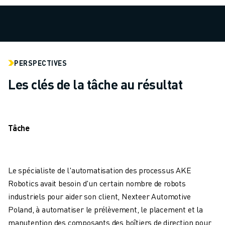
MANUTENTION
PEINTURE
PALETTISATION
SOUDAGE PAR POINTS
INSPECTION DE LA VISION
PERSPECTIVES
DÉCOUPAGE PAR FIL EDM
Les clés de la tâche au résultat
TÉMOIGNAGES
SERVICE CLIENTÈLE
SERVICE CLIENTÈLE
FANUC PLANS
Tâche
TERRAIN ET MAINTENANCE
SUPPORT TECHNIQUE À DISTANCE
PIÈCES DE RECHANGE
Le spécialiste de l'automatisation des processus AKE
REMISE À NEUF
Robotics avait besoin d'un certain nombre de robots
OUTILS DE SERVICE NUMÉRIQUE
industriels pour aider son client, Nexteer Automotive
E-STORE
Poland, à automatiser le prélèvement, le placement et la
CENTRE DE TÉLÉCHARGEMENT " MYFANUC
manutention des composants des boîtiers de direction pour