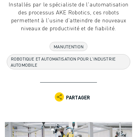
Installés par le spécialiste de l'automatisation
ROBOTS INDUSTRIELS
des processus AKE Robotics, ces robots
ROBOTS COLLABORATIFS
permettent à l'usine d'atteindre de nouveaux
GAMME DE ROBOTS
niveaux de productivité et de fiabilité.
CONTRÔLEURS DE ROBOTS
ACCESSOIRES POUR ROBOTS
LOGICIEL ROBOT
MANUTENTION
LOGICIEL DE SIMULATION
ROBOTIQUE ET AUTOMATISATION POUR L'INDUSTRIE
PRODUITS DE ROBOTIQUE ÉDUCATIVE
AUTOMOBILE
AUTOMATISATION DES ROBOTS
ROBOTS DE SOUDAGE À L'ARC
ROBOTS ARTICULÉS
SÉRIE ARC MATE
PARTAGER
SÉRIE M-900
ROBOTS DELTA
ROBOTS POUR L'ALIMENTATION ET LES SALLES BLANCHES
ROBOTS DE PEINTURE
ROBOTS PALETTISEURS