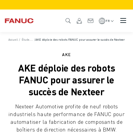
PRODUITS
APERÇU DU PRODUIT
FR
CNC ET SERVOMOTEURS
RECHERCHE DE CNC
Accueil
/
Études de cas
/
AKE déploie des robots FANUC pour assurer le succès de Nexteer
SYSTÈMES CNC
ENTRAÎNEMENTS
AKE
SYSTÈME D'E/S
AKE déploie des robots
FONCTIONS/OPTIONS DE LA CNC
PERSONNALISATION
FANUC pour assurer le
SIMULATION - DIGITAL TWIN SOLUTIONS
succès de Nexteer
DURABILITÉ DE LA CNC
PRODUITS ÉDUCATIFS CNC
Nexteer Automotive profite de neuf robots
SOLUTIONS DE RETROFIT
industriels haute performance de FANUC pour
MODÈLES CNC AVANCÉS
automatiser la fabrication de composants de
ROBOTS
boîtiers de direction nécessaires à BMW.
RECHERCHE DE ROBOTS