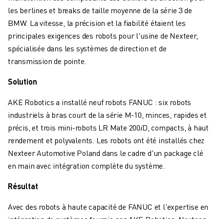
FORMATION ET ÉDUCATION
les berlines et breaks de taille moyenne de la série 3 de
FANUC ACADEMY
BMW. La vitesse, la précision et la fiabilité étaient les
SOLUTIONS POUR LES INDUSTRIES
principales exigences des robots pour l'usine de Nexteer,
SOLUTIONS POUR L'ÉDUCATION
spécialisée dans les systèmes de direction et de
WORLDSKILLS ET JEUNES TALENTS
transmission de pointe.
ÉVÉNEMENTS ÉDUCATIFS
ACTUALITÉS ET MÉDIAS
Solution
ACTUALITÉS ET MÉDIAS
AKE Robotics a installé neuf robots FANUC : six robots
EVÉNEMENTS
industriels à bras court de la série M-10, minces, rapides et
ÉVÉNEMENTS ÉDUCATIFS
précis, et trois mini-robots LR Mate 200𝑖D, compacts, à haut
A PROPOS DE FANUC
rendement et polyvalents. Les robots ont été installés chez
A PROPOS DE FANUC
Nexteer Automotive Poland dans le cadre d'un package clé
FANUC EN EUROPE
en main avec intégration complète du système.
NOS SITES
DÉVELOPPEMENT DURABLE
Résultat
CARRIÈRE
Avec des robots à haute capacité de FANUC et l'expertise en
FAÇONNEZ VOTRE AVENIR AVEC FANUC