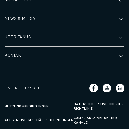
ÜBER FANUC
FANUC IN EUROPA
UNSERE STANDORTE
NEWS & MEDIA
NACHHALTIGKEIT
KARRIERE
ÜBER FANUC
GESTALTEN SIE IHRE ZUKUNFT MIT FANUC
JETZT BEWERBEN » KARRIEREPORTAL
KONTAKT
KONTAKT
KONTAKT
STANDORTE
IMPRESSUM
FINDEN SIE UNS AUF
:
DATENSCHUTZ UND COOKIE-
NUTZUNGSBEDINGUNGEN
RICHTLINIE
COMPLIANCE REPORTING
ALLGEMEINE GESCHÄFTSBEDINGUNGEN
KANÄLE