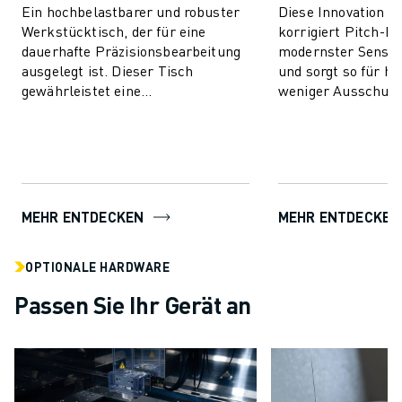
PRODUKTREGISTRIERUNG » FANUC PORTAL
Ein hochbelastbarer und robuster
Diese Innovation e
FALLBEISPIELE
Werkstücktisch, der für eine
korrigiert Pitch-Fe
LÖSUNGEN
dauerhafte Präzisionsbearbeitung
modernster Sensor
ausgelegt ist. Dieser Tisch
und sorgt so für hö
BRANCHEN
gewährleistet eine
weniger Ausschuss,
ALLE BRANCHEN
außergewöhnliche Langlebigkeit
Lebensdauer der M
LUFT- UND RAUMFAHRT
und minimalen Wartungsau...
Kosten...
AUTOMOBIL
ELEKTRISCHE FAHRZEUGE
ELEKTRONIK
LEBENSMITTEL UND GETRÄNKE
MEHR ENTDECKEN
MEHR ENTDECKEN
MEDIZIN
KUNSTSTOFFE
OPTIONALE HARDWARE
LAGERHALTUNG, LOGISTIK, POST & PAKET
Passen Sie Ihr Gerät an
APPLIKATIONEN
ALLE APPLIKATIONEN
5-ACHS-BEARBEITUNG
LICHTBOGENSCHWEISSEN
MONTAGE