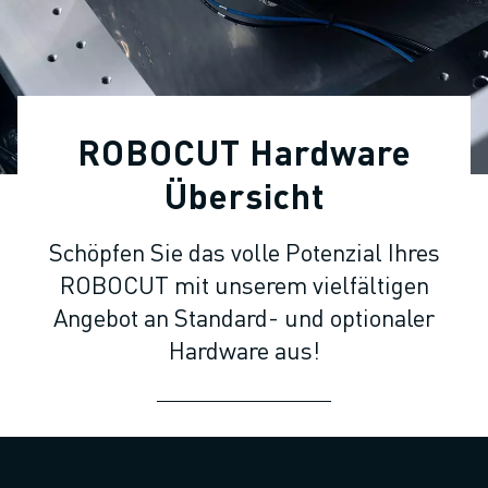
KOLLABORATIVE ROBOTER
ROBOTERPALETTE
ROBOTER-STEUERUNGEN
ROBOTER-ZUBEHÖR
ROBOTER-SOFTWARE
ROBOCUT Hardware
SIMULATIONSSOFTWARE
ROBOTIK-PRODUKTE FÜR DEN BILDUNGSBEREICH
Übersicht
ROBOTER-AUTOMATISIERUNG
KOMPAKTE CNC-BEARBEITUNGSZENTREN
Schöpfen Sie das volle Potenzial Ihres
ROBODRILL-FILTER
ROBOCUT mit unserem vielfältigen
ROBODRILL KOMPAKTE CNC-BEARBEITUNGSZENTREN
Angebot an Standard- und optionaler
ROBODRILL HARDWARE
Hardware aus!
ROBODRILL SOFTWARE
ROBODRILL VORBEUGENDE WARTUNG
ROBODRILL NACHHALTIGKEIT
ROBODRILL ROBOTER-PAKET
ROBODRILL BILDUNGSPAKET