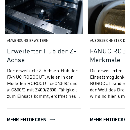
CNC-SCHLEIFEN
CNC-FRÄSEN
CNC-DREHEN
HOCHGESCHWINDIGKEITSBOHREN UND -GEWINDESCHNEIDEN
SPRITZGUSS
ANWENDUNG ERWEITERN
AUSGEZEICHNETER DRA
MASCHINENBEDIENUNG
Erweiterter Hub der Z-
FANUC ROBO
MATERIALHANDHABUNG
Achse
Merkmale
LACKIEREN
PALETTIEREN
Der erweiterte Z-Achsen-Hub der
Die erweiterten
PUNKTSCHWEISSEN
FANUC ROBOCUT, wie er in den
Einsatzmöglichkeit
VISION INSPEKTION
Modellen ROBOCUT 𝛼-C600𝑖C und
ROBOCUT sind ein
DRAHTERODIERMASCHINE
𝛼-C800𝑖C mit Z400/Z500-Fähigkeit
der Welt des Draht
zum Einsatz kommt, eröffnet neue
wir sind hier, um e
FALLBEISPIELE
Dimensionen in der
herausragenden M
KUNDENDIENST
Drahterodierbearbeitu...
präsentieren, die
KUNDENBETREUUNG
auszeichnen.
FANUC PLANS
MEHR ENTDECKEN
MEHR ENTDECKEN
FIELD & WARTUNG