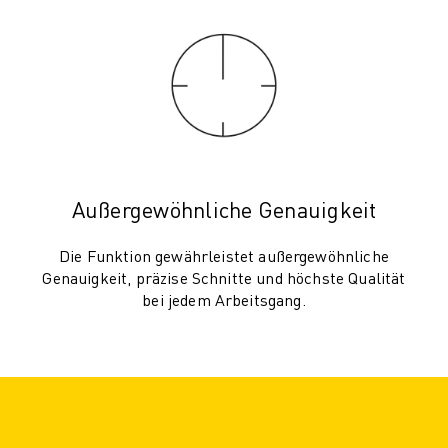
PRODUKTREGISTRIERUNG » FANUC PORTAL
FALLBEISPIELE
LÖSUNGEN
BRANCHEN
ALLE BRANCHEN
LUFT- UND RAUMFAHRT
AUTOMOBIL
ELEKTRISCHE FAHRZEUGE
Außergewöhnliche Genauigkeit
ELEKTRONIK
LEBENSMITTEL UND GETRÄNKE
Die Funktion gewährleistet außergewöhnliche
MEDIZIN
Genauigkeit, präzise Schnitte und höchste Qualität
KUNSTSTOFFE
bei jedem Arbeitsgang.
LAGERHALTUNG, LOGISTIK, POST & PAKET
APPLIKATIONEN
ALLE APPLIKATIONEN
5-ACHS-BEARBEITUNG
LICHTBOGENSCHWEISSEN
MONTAGE