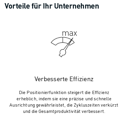
ELEKTRISCHE SPRITZGUSSMASCHINEN
Vorteile für Ihr Unternehmen
ROBOSHOT-FILTER
ROBOSHOT ELEKTRISCHE SPRITZGUSSMASCHINEN
ROBOSHOT HARDWARE
ROBOSHOT SOFTWARE
ROBOSHOT NACHHALTIGKEIT
ROBOSHOT ROBOTER-PAKET
ROBOSHOT VORBEUGENDE WARTUNG
ROBOSHOT TOTAL COST OF OWNERSHIP
DRAHTERODIERMASCHINEN
ROBOCUT DRAHTERODIERMASCHINEN
Verbesserte Effizienz
ROBOCUT HARDWARE
ROBOCUT SOFTWARE
Die Positionierfunktion steigert die Effizienz
erheblich, indem sie eine präzise und schnelle
ROBOCUT VORBEUGENDE WARTUNG
Ausrichtung gewährleistet, die Zykluszeiten verkürzt
ROBOCUT NACHHALTIGKEIT
und die Gesamtproduktivität verbessert.
IIOT-LÖSUNGEN
INTELLIGENTE FABRIKLÖSUNGEN