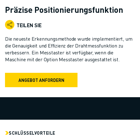
KOLLABORATIVE ROBOTER
Präzise Positionierungsfunktion
ROBOTERPALETTE
ROBOTER-STEUERUNGEN
TEILEN SIE
ROBOTER-ZUBEHÖR
ROBOTER-SOFTWARE
Die neueste Erkennungsmethode wurde implementiert, um
SIMULATIONSSOFTWARE
die Genauigkeit und Effizienz der Drahtmessfunktion zu
verbessern. Ein Messtaster ist verfügbar, wenn die
ROBOTIK-PRODUKTE FÜR DEN BILDUNGSBEREICH
Maschine mit der Option Messtaster ausgestattet ist.
ROBOTER-AUTOMATISIERUNG
KOMPAKTE CNC-BEARBEITUNGSZENTREN
ROBODRILL-FILTER
ANGEBOT ANFORDERN
ROBODRILL KOMPAKTE CNC-BEARBEITUNGSZENTREN
ROBODRILL HARDWARE
ROBODRILL SOFTWARE
ROBODRILL VORBEUGENDE WARTUNG
ROBODRILL NACHHALTIGKEIT
ROBODRILL ROBOTER-PAKET
SCHLÜSSELVORTEILE
ROBODRILL BILDUNGSPAKET