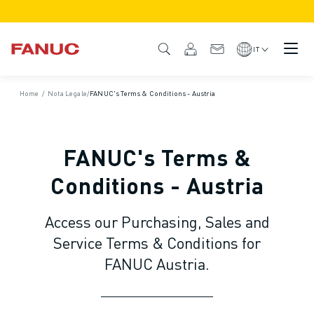
PRODOTTI
DESCRIZIONE DEL PRODOTTO
IT
CNC E AZIONAMENTI
TROVA CNC
Home
/
Nota Legale
/
FANUC's Terms & Conditions - Austria
SISTEMI CNC
AZIONAMENTI
SISTEMA I/O
FANUC's Terms &
FUNZIONI/OPZIONI DEL CNC
PERSONALIZZAZIONE DEL PRODOTTO
Conditions - Austria
SIMULAZIONE - SOLUZIONI DIGITAL TWIN
SOSTENIBILITÀ MACCHINE CNC
Access our Purchasing, Sales and
PRODOTTI EDUCATIONAL CNC
Service Terms & Conditions for
SOLUZIONI RETROFIT
FANUC Austria.
MODELLI CNC AVANZATI
ROBOT
TROVA ROBOT