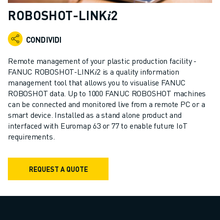
ROBOT INDUSTRIALI
ROBOSHOT-LINK𝑖2
GAMMA ROBOTICA
CONTROLLER PER ROBOT
CONDIVIDI
ACCESSORI PER ROBOT
SOFTWARE ROBOTICO
Remote management of your plastic production facility -
SOFTWARE DI SIMULAZIONE
FANUC ROBOSHOT-LINK𝑖2 is a quality information
management tool that allows you to visualise FANUC
PRODOTTI DI ROBOTICA PER EDUCATION
ROBOSHOT data. Up to 1000 FANUC ROBOSHOT machines
AUTOMAZIONE ROBOTICA
can be connected and monitored live from a remote PC or a
ROBOT DI SALDATURA AD ARCO
smart device. Installed as a stand alone product and
ROBOT ANTROPOMORFI
interfaced with Euromap 63 or 77 to enable future IoT
SERIE ARC MATE
requirements.
SERIE M-900
ROBOT DELTA
REQUEST A QUOTE
ROBOT PER ALIMENTI E CAMERE BIANCHE
ROBOT PER LA VERNICIATURA
ROBOT PER LA PALLETTIZZAZIONE
ROBOT SCARA