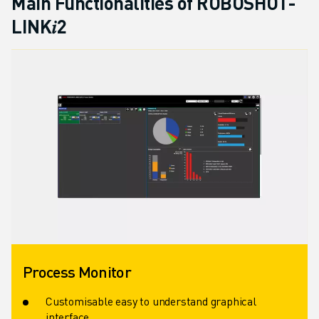
Main Functionalities of ROBOSHOT-
CONTATTACI
CONTATTI
LINK𝑖2
FILIALI
NOTE LEGALI
Process Monitor
Customisable easy to understand graphical
interface