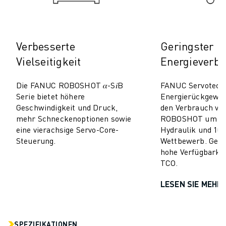
TECHNISCHE FERNUNTERSTÜTZUNG
ERSATZTEILE
WIEDERAUFBEREITUNG
Verbesserte
Geringster
DIGITALE SERVICE TOOLS
Vielseitigkeit
Energieverb
E-STORE
DOWNLOAD CENTER » MYFANUC
Die FANUC ROBOSHOT 𝛼-S𝑖B
FANUC Servotechn
TRAINING & AUSBILDUNG
Serie bietet höhere
Energierückgewi
FANUC AKADEMIE
Geschwindigkeit und Druck,
den Verbrauch v
BRANCHEN-LÖSUNGEN
mehr Schneckenoptionen sowie
ROBOSHOT um 50–
LÖSUNGEN FÜR DIE AUSBILDUNG
eine vierachsige Servo-Core-
Hydraulik und 10–
WORLDSKILLS & YOUNG TALENTS
Steuerung.
Wettbewerb. Geri
hohe Verfügbarkei
BILDUNGSVERANSTALTUNGEN
TCO.
NEWS & MEDIA
NEWS & MEDIA
LESEN SIE MEHR
EVENTS
BILDUNGSVERANSTALTUNGEN
ÜBER FANUC
SPEZIFIKATIONEN