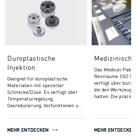
Duroplastische
Medizinische
Injektion
Das Medical-Paket 
Reinräume (ISO 7/8
Geeignet für duroplastische
verfügt über bürst
Materialien mit spezieller
die den Werkzeugb
Schnecke/Düse. Es verfügt über
halten. Die präzise
Temperaturregelung,
Prozesskontrolle
Gasreduzierung, Vorfunktionen und
sorgt für Qualitätssi
beinhaltet AI-Funktionen für
Prozessstabilität und Qualit...
MEHR ENTDECKEN
MEHR ENTDECKEN