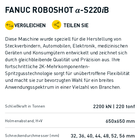
KOLLABORATIVE ROBOTER
FANUC ROBOSHOT 𝛼-S220𝑖B
ROBOTERPALETTE
ROBOTER-STEUERUNGEN
VERGLEICHEN
TEILEN SIE
ROBOTER-ZUBEHÖR
ROBOTER-SOFTWARE
Diese Maschine wurde speziell für die Herstellung von
SIMULATIONSSOFTWARE
Steckverbindern, Automobilen, Elektronik, medizinischen
Geräten und Konsumgütern entwickelt und zeichnet sich
ROBOTIK-PRODUKTE FÜR DEN BILDUNGSBEREICH
durch gleichbleibende Qualität und Präzision aus. Ihre
ROBOTER-AUTOMATISIERUNG
fortschrittliche 2K-Mehrkomponenten-
KOMPAKTE CNC-BEARBEITUNGSZENTREN
Spritzgusstechnologie sorgt für unübertroffene Flexibilität
ROBODRILL-FILTER
und macht sie zur bevorzugten Wahl für ein breites
ROBODRILL KOMPAKTE CNC-BEARBEITUNGSZENTREN
Anwendungsspektrum in einer Vielzahl von Branchen.
ROBODRILL HARDWARE
ROBODRILL SOFTWARE
2200 kN | 220 tonf
Schließkraft in Tonnen
ROBODRILL VORBEUGENDE WARTUNG
ROBODRILL NACHHALTIGKEIT
650x650 mm
Holmenabstand, H×V
ROBODRILL ROBOTER-PAKET
ROBODRILL BILDUNGSPAKET
32, 36, 40, 44, 48, 52, 56 mm
Schneckendurchmesser (mm)