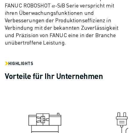
FANUC ROBOSHOT 𝛼-S𝑖B Serie verspricht mit
CNC-SCHLEIFEN
ihren Überwachungsfunktionen und
CNC-FRÄSEN
Verbesserungen der Produktionseffizienz in
CNC-DREHEN
Verbindung mit der bekannten Zuverlässigkeit
HOCHGESCHWINDIGKEITSBOHREN UND -GEWINDESCHNEIDEN
und Präzision von FANUC eine in der Branche
SPRITZGUSS
unübertroffene Leistung.
MASCHINENBEDIENUNG
MATERIALHANDHABUNG
LACKIEREN
HIGHLIGHTS
PALETTIEREN
Vorteile für Ihr Unternehmen
PUNKTSCHWEISSEN
VISION INSPEKTION
DRAHTERODIERMASCHINE
FALLBEISPIELE
KUNDENDIENST
KUNDENBETREUUNG
FANUC PLANS
FIELD & WARTUNG