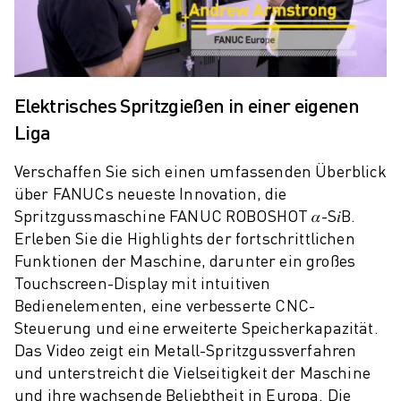
PRODUKTREGISTRIERUNG » FANUC PORTAL
FALLBEISPIELE
LÖSUNGEN
BRANCHEN
ALLE BRANCHEN
Elektrisches Spritzgießen in einer eigenen
LUFT- UND RAUMFAHRT
Liga
AUTOMOBIL
ELEKTRISCHE FAHRZEUGE
Verschaffen Sie sich einen umfassenden Überblick
ELEKTRONIK
über FANUCs neueste Innovation, die
LEBENSMITTEL UND GETRÄNKE
Spritzgussmaschine FANUC ROBOSHOT 𝛼-S𝑖B.
MEDIZIN
Erleben Sie die Highlights der fortschrittlichen
KUNSTSTOFFE
Funktionen der Maschine, darunter ein großes
LAGERHALTUNG, LOGISTIK, POST & PAKET
Touchscreen-Display mit intuitiven
APPLIKATIONEN
Bedienelementen, eine verbesserte CNC-
Steuerung und eine erweiterte Speicherkapazität.
ALLE APPLIKATIONEN
Das Video zeigt ein Metall-Spritzgussverfahren
5-ACHS-BEARBEITUNG
und unterstreicht die Vielseitigkeit der Maschine
LICHTBOGENSCHWEISSEN
und ihre wachsende Beliebtheit in Europa. Die
MONTAGE