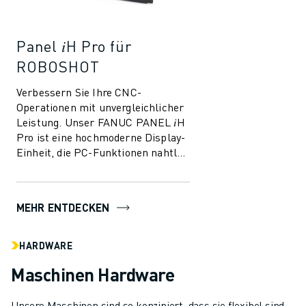
Panel 𝑖H Pro für
ROBOSHOT
Verbessern Sie Ihre CNC-
Operationen mit unvergleichlicher
Leistung. Unser FANUC PANEL 𝑖H
Pro ist eine hochmoderne Display-
Einheit, die PC-Funktionen nahtlos
in die CNC-Funktionen integriert
und so ...
MEHR ENTDECKEN
HARDWARE
Maschinen Hardware
Unsere Maschinen sind so konzipiert, dass sie flexibel sind