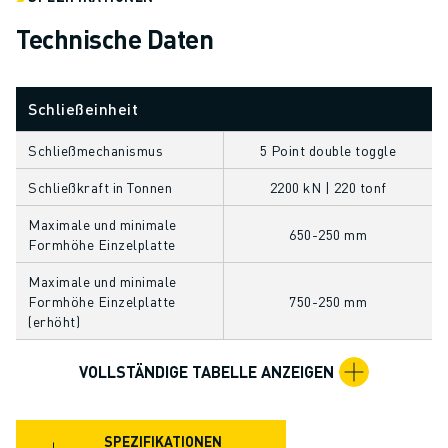
ÜBER FANUC
Technische Daten
FANUC IN EUROPA
UNSERE STANDORTE
NACHHALTIGKEIT
Schließeinheit
KARRIERE
GESTALTEN SIE IHRE ZUKUNFT MIT FANUC
Schließmechanismus
5 Point double toggle
JETZT BEWERBEN » KARRIEREPORTAL
Schließkraft in Tonnen
2200 kN | 220 tonf
KONTAKT
KONTAKT
Maximale und minimale
650-250 mm
STANDORTE
Formhöhe Einzelplatte
IMPRESSUM
Maximale und minimale
Formhöhe Einzelplatte
750-250 mm
(erhöht)
VOLLSTÄNDIGE TABELLE ANZEIGEN
SPEZIFIKATIONEN