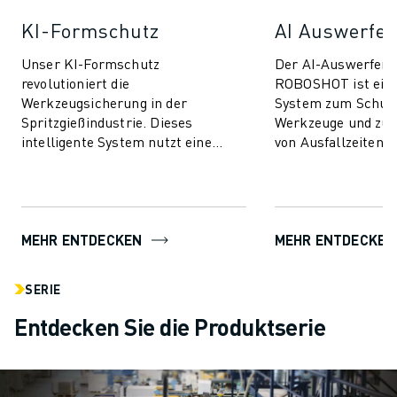
KI-Formschutz
AI Auswerfer
Unser KI-Formschutz
Der AI-Auswerfers
revolutioniert die
ROBOSHOT ist ein
Werkzeugsicherung in der
System zum Schutz
Spritzgießindustrie. Dieses
Werkzeuge und zur
intelligente System nutzt eine
von Ausfallzeiten. 
fortschrittliche Technologie zur
Technologie nutzt d
Drehmomentsteuerung, um Ihre
Drehmomentsteueru
Form sowohl ...
MEHR ENTDECKEN
MEHR ENTDECKEN
SERIE
Entdecken Sie die Produktserie