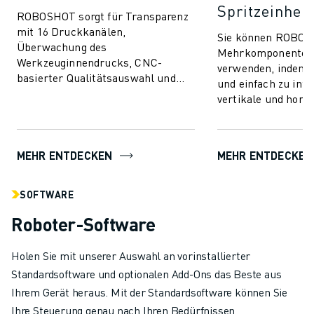
Spritzeinheit
ROBOSHOT sorgt für Transparenz
mit 16 Druckkanälen,
Sie können ROBOS
Überwachung des
Mehrkomponentens
Werkzeuginnendrucks, CNC-
verwenden, indem Si
basierter Qualitätsauswahl und
und einfach zu inte
nahtloser Integration.
vertikale und horiz
Kommunizieren und verbinden Sie
Spritzeinheiten hi
mit beliebigen Wer...
fortschrittliche Spri
MEHR ENTDECKEN
MEHR ENTDECKEN
SOFTWARE
Roboter-Software
Holen Sie mit unserer Auswahl an vorinstallierter
Standardsoftware und optionalen Add-Ons das Beste aus
Ihrem Gerät heraus. Mit der Standardsoftware können Sie
Ihre Steuerung genau nach Ihren Bedürfnissen