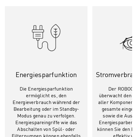
ÜBER FANUC
FANUC IN EUROPA
UNSERE STANDORTE
NACHHALTIGKEIT
KARRIERE
GESTALTEN SIE IHRE ZUKUNFT MIT FANUC
JETZT BEWERBEN » KARRIEREPORTAL
KONTAKT
KONTAKT
Energiesparfunktion
Stromverbra
STANDORTE
IMPRESSUM
Die Energiesparfunktion
Der ROBOCU
ermöglicht es, den
überwacht den S
Energieverbrauch während der
aller Komponente
Bearbeitung oder im Standby-
gesamte einges
Modus genau zu verfolgen.
sowie die Ausw
Energiespareingriffe wie das
Energiesparbemü
Abschalten von Spül- oder
können Sie den E
Filterpumpen können ebenfalls
effektiv ve