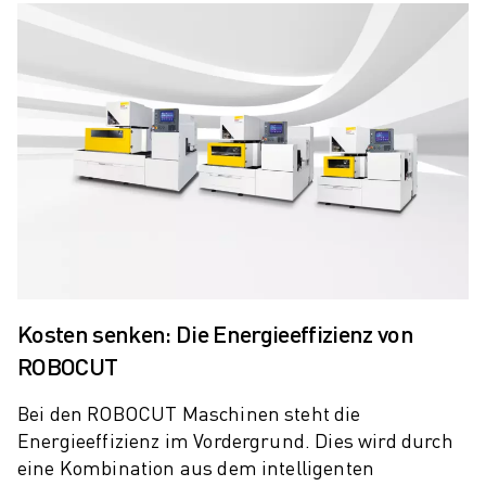
ELEKTRISCHE SPRITZGUSSMASCHINEN
ROBOSHOT-FILTER
ROBOSHOT ELEKTRISCHE SPRITZGUSSMASCHINEN
ROBOSHOT HARDWARE
ROBOSHOT SOFTWARE
ROBOSHOT NACHHALTIGKEIT
ROBOSHOT ROBOTER-PAKET
ROBOSHOT VORBEUGENDE WARTUNG
ROBOSHOT TOTAL COST OF OWNERSHIP
DRAHTERODIERMASCHINEN
ROBOCUT DRAHTERODIERMASCHINEN
ROBOCUT HARDWARE
Kosten senken: Die Energieeffizienz von
ROBOCUT SOFTWARE
ROBOCUT
ROBOCUT VORBEUGENDE WARTUNG
ROBOCUT NACHHALTIGKEIT
Bei den ROBOCUT Maschinen steht die
IIOT-LÖSUNGEN
Energieeffizienz im Vordergrund. Dies wird durch
INTELLIGENTE FABRIKLÖSUNGEN
eine Kombination aus dem intelligenten