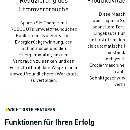
Reduzierung des
Produktivitäts
TECHNISCHE FERNUNTERSTÜTZUNG
Stromverbrauchs
ERSATZTEILE
Diese Maschine
WIEDERAUFBEREITUNG
überragende Schne
Sparen Sie Energie mit
schnellere Fertigs
DIGITALE SERVICE TOOLS
ROBOCUTs umweltfreundlichen
Eingebaute Führ
E-STORE
Funktionen! Nutzen Sie die
unterstützen den B
Energierückgewinnung, den
DOWNLOAD CENTER » MYFANUC
die automatische D
Schlafmodus und den
TRAINING & AUSBILDUNG
die standa
Energiemonitor, um den
FANUC AKADEMIE
Hochgeschwi
Verbrauch zu senken und den
Erodiermaschinen d
BRANCHEN-LÖSUNGEN
Fortschritt auf dem Weg zu einer
Drahts u
LÖSUNGEN FÜR DIE AUSBILDUNG
umweltfreundlicheren Werkstatt
Schnittgeschwindig
zu verfolgen.
WORLDSKILLS & YOUNG TALENTS
verbes
BILDUNGSVERANSTALTUNGEN
NEWS & MEDIA
NEWS & MEDIA
WICHTIGSTE FEATURES
EVENTS
BILDUNGSVERANSTALTUNGEN
Funktionen für Ihren Erfolg
ÜBER FANUC