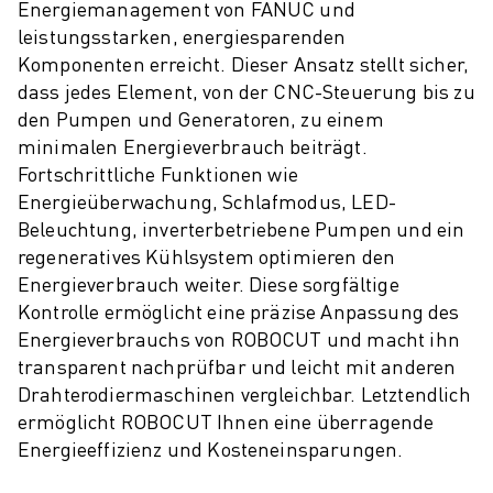
PRODUKTREGISTRIERUNG » FANUC PORTAL
Energiemanagement von FANUC und
FALLBEISPIELE
leistungsstarken, energiesparenden
LÖSUNGEN
Komponenten erreicht. Dieser Ansatz stellt sicher,
BRANCHEN
dass jedes Element, von der CNC-Steuerung bis zu
ALLE BRANCHEN
den Pumpen und Generatoren, zu einem
LUFT- UND RAUMFAHRT
minimalen Energieverbrauch beiträgt.
Fortschrittliche Funktionen wie
AUTOMOBIL
Energieüberwachung, Schlafmodus, LED-
ELEKTRISCHE FAHRZEUGE
Beleuchtung, inverterbetriebene Pumpen und ein
ELEKTRONIK
regeneratives Kühlsystem optimieren den
LEBENSMITTEL UND GETRÄNKE
Energieverbrauch weiter. Diese sorgfältige
MEDIZIN
Kontrolle ermöglicht eine präzise Anpassung des
KUNSTSTOFFE
Energieverbrauchs von ROBOCUT und macht ihn
LAGERHALTUNG, LOGISTIK, POST & PAKET
transparent nachprüfbar und leicht mit anderen
APPLIKATIONEN
Drahterodiermaschinen vergleichbar. Letztendlich
ALLE APPLIKATIONEN
ermöglicht ROBOCUT Ihnen eine überragende
5-ACHS-BEARBEITUNG
Energieeffizienz und Kosteneinsparungen.
LICHTBOGENSCHWEISSEN
MONTAGE