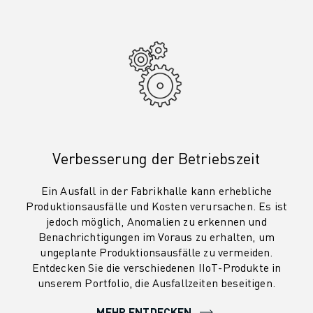
TECHNISCHE FERNUNTERSTÜTZUNG
ERSATZTEILE
WIEDERAUFBEREITUNG
DIGITALE SERVICE TOOLS
E-STORE
DOWNLOAD CENTER » MYFANUC
TRAINING & AUSBILDUNG
FANUC AKADEMIE
Verbesserung der Betriebszeit
BRANCHEN-LÖSUNGEN
LÖSUNGEN FÜR DIE AUSBILDUNG
Ein Ausfall in der Fabrikhalle kann erhebliche
WORLDSKILLS & YOUNG TALENTS
Produktionsausfälle und Kosten verursachen. Es ist
BILDUNGSVERANSTALTUNGEN
jedoch möglich, Anomalien zu erkennen und
NEWS & MEDIA
Benachrichtigungen im Voraus zu erhalten, um
NEWS & MEDIA
ungeplante Produktionsausfälle zu vermeiden.
EVENTS
Entdecken Sie die verschiedenen IIoT-Produkte in
unserem Portfolio, die Ausfallzeiten beseitigen.
BILDUNGSVERANSTALTUNGEN
ÜBER FANUC
MEHR ENTDECKEN