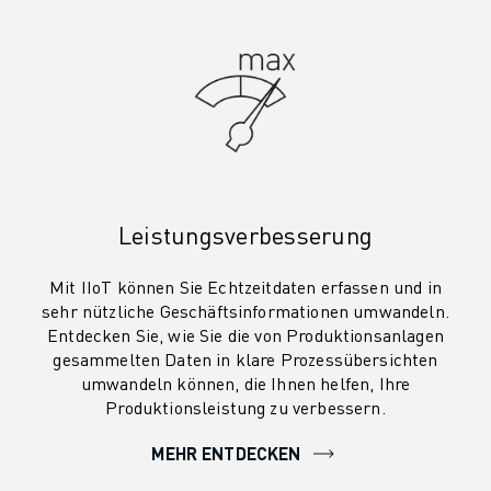
CNC-SCHLEIFEN
CNC-FRÄSEN
CNC-DREHEN
HOCHGESCHWINDIGKEITSBOHREN UND -GEWINDESCHNEIDEN
SPRITZGUSS
MASCHINENBEDIENUNG
MATERIALHANDHABUNG
LACKIEREN
Leistungsverbesserung
PALETTIEREN
PUNKTSCHWEISSEN
Mit IIoT können Sie Echtzeitdaten erfassen und in
VISION INSPEKTION
sehr nützliche Geschäftsinformationen umwandeln.
Entdecken Sie, wie Sie die von Produktionsanlagen
DRAHTERODIERMASCHINE
gesammelten Daten in klare Prozessübersichten
FALLBEISPIELE
umwandeln können, die Ihnen helfen, Ihre
KUNDENDIENST
Produktionsleistung zu verbessern.
KUNDENBETREUUNG
FANUC PLANS
MEHR ENTDECKEN
FIELD & WARTUNG