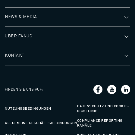
SPS und prozessspezifische Systeme wie
Messmaschinen, Schweißmaschinen oder Vision-
NEWS & MEDIA
Systeme. Natürlich ist es auch möglich, manuelle
Maschinen oder Anlagen mit Sensoren nachzurüsten, um
sie Industrie-4.0-fähig zu machen.
ÜBER FANUC
KONTAKT
FINDEN SIE UNS AUF
:
DATENSCHUTZ UND COOKIE-
NUTZUNGSBEDINGUNGEN
RICHTLINIE
COMPLIANCE REPORTING
ALLGEMEINE GESCHÄFTSBEDINGUNGEN
KANÄLE
IMPRESSUM
KONTAKTIEREN SIE UNS