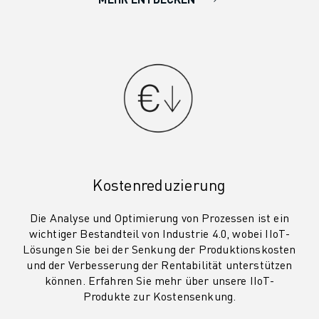
ÜBER FANUC
FANUC IN EUROPA
UNSERE STANDORTE
NACHHALTIGKEIT
KARRIERE
GESTALTEN SIE IHRE ZUKUNFT MIT FANUC
JETZT BEWERBEN » KARRIEREPORTAL
KONTAKT
KONTAKT
STANDORTE
Kostenreduzierung
IMPRESSUM
Die Analyse und Optimierung von Prozessen ist ein
wichtiger Bestandteil von Industrie 4.0, wobei IIoT-
Lösungen Sie bei der Senkung der Produktionskosten
und der Verbesserung der Rentabilität unterstützen
können. Erfahren Sie mehr über unsere IIoT-
Produkte zur Kostensenkung.