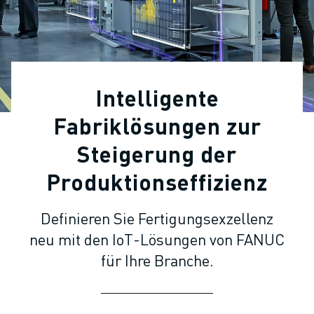
KOLLABORATIVE ROBOTER
ROBOTERPALETTE
ROBOTER-STEUERUNGEN
ROBOTER-ZUBEHÖR
ROBOTER-SOFTWARE
Intelligente
SIMULATIONSSOFTWARE
ROBOTIK-PRODUKTE FÜR DEN BILDUNGSBEREICH
Fabriklösungen zur
ROBOTER-AUTOMATISIERUNG
Steigerung der
KOMPAKTE CNC-BEARBEITUNGSZENTREN
ROBODRILL-FILTER
Produktionseffizienz
ROBODRILL KOMPAKTE CNC-BEARBEITUNGSZENTREN
ROBODRILL HARDWARE
Definieren Sie Fertigungsexzellenz
ROBODRILL SOFTWARE
neu mit den IoT-Lösungen von FANUC
ROBODRILL VORBEUGENDE WARTUNG
für Ihre Branche.
ROBODRILL NACHHALTIGKEIT
ROBODRILL ROBOTER-PAKET
ROBODRILL BILDUNGSPAKET