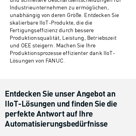
PRODUKTREGISTRIERUNG » FANUC PORTAL
Industrieunternehmen zu ermöglichen,
FALLBEISPIELE
unabhängig von deren Größe. Entdecken Sie
LÖSUNGEN
skalierbare IIoT-Produkte, die die
BRANCHEN
Fertigungseffizienz durch bessere
ALLE BRANCHEN
Produktionsqualität, Leistung, Betriebszeit
LUFT- UND RAUMFAHRT
und OEE steigern. Machen Sie Ihre
AUTOMOBIL
Produktionsprozesse effizienter dank IIoT-
ELEKTRISCHE FAHRZEUGE
Lösungen von FANUC.
ELEKTRONIK
LEBENSMITTEL UND GETRÄNKE
MEDIZIN
KUNSTSTOFFE
Entdecken Sie unser Angebot an
LAGERHALTUNG, LOGISTIK, POST & PAKET
IIoT-Lösungen und finden Sie die
APPLIKATIONEN
ALLE APPLIKATIONEN
perfekte Antwort auf Ihre
5-ACHS-BEARBEITUNG
Automatisierungsbedürfnisse
LICHTBOGENSCHWEISSEN
MONTAGE