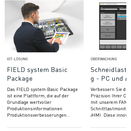
CNC-SCHLEIFEN
CNC-FRÄSEN
CNC-DREHEN
HOCHGESCHWINDIGKEITSBOHREN UND -GEWINDESCHNEIDEN
SPRITZGUSS
MASCHINENBEDIENUNG
MATERIALHANDHABUNG
LACKIEREN
IOT-LÖSUNG
ÜBERWACHUNG
PALETTIEREN
FIELD system Basic
Schneidlast
PUNKTSCHWEISSEN
Package
g - PC und 𝑖
VISION INSPEKTION
Das FIELD system Basic Package
Verbessern Sie die 
DRAHTERODIERMASCHINE
ist eine Plattform, die auf der
Präzision Ihrer C
FALLBEISPIELE
Grundlage wertvoller
mit unserem FAN
KUNDENDIENST
Produktionsinformationen
Schnittlastmonitor
KUNDENBETREUUNG
Produktionsverbesserungen
𝑖HMI. Diese innova
FANUC PLANS
vorantreibt und die Kluft zwischen
bietet Schnittkraf
Daten und Produktivität übe...
Echtzeit direkt auf .
FIELD & WARTUNG