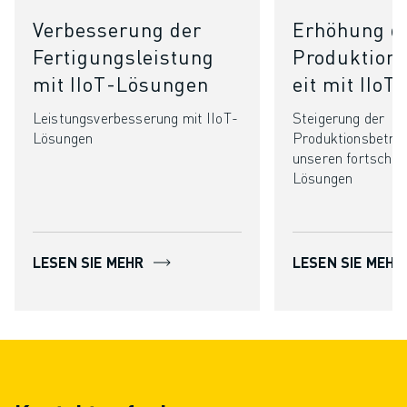
ÜBER FANUC
Verbesserung der
Erhöhung d
FANUC IN EUROPA
Fertigungsleistung
Produktions
UNSERE STANDORTE
NACHHALTIGKEIT
mit IIoT-Lösungen
eit mit IIo
KARRIERE
Leistungsverbesserung mit IIoT-
Steigerung der
GESTALTEN SIE IHRE ZUKUNFT MIT FANUC
Lösungen
Produktionsbetrie
JETZT BEWERBEN » KARRIEREPORTAL
unseren fortschrit
KONTAKT
Lösungen
KONTAKT
STANDORTE
IMPRESSUM
LESEN SIE MEHR
LESEN SIE MEHR