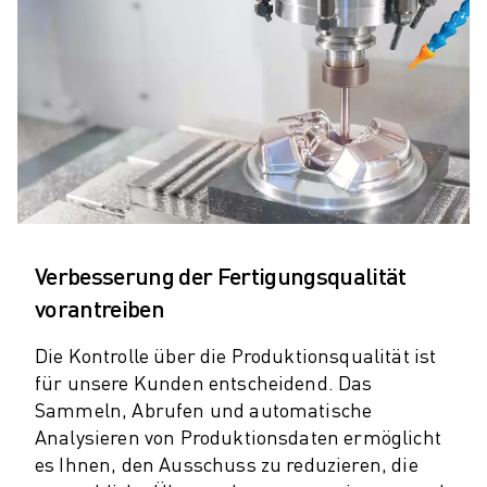
ELEKTRISCHE SPRITZGUSSMASCHINEN
ROBOSHOT-FILTER
ROBOSHOT ELEKTRISCHE SPRITZGUSSMASCHINEN
ROBOSHOT HARDWARE
ROBOSHOT SOFTWARE
ROBOSHOT NACHHALTIGKEIT
ROBOSHOT ROBOTER-PAKET
ROBOSHOT VORBEUGENDE WARTUNG
ROBOSHOT TOTAL COST OF OWNERSHIP
DRAHTERODIERMASCHINEN
Verbesserung der Fertigungsqualität
ROBOCUT DRAHTERODIERMASCHINEN
vorantreiben
ROBOCUT HARDWARE
ROBOCUT SOFTWARE
Die Kontrolle über die Produktionsqualität ist
ROBOCUT VORBEUGENDE WARTUNG
für unsere Kunden entscheidend. Das
ROBOCUT NACHHALTIGKEIT
Sammeln, Abrufen und automatische
IIOT-LÖSUNGEN
Analysieren von Produktionsdaten ermöglicht
INTELLIGENTE FABRIKLÖSUNGEN
es Ihnen, den Ausschuss zu reduzieren, die