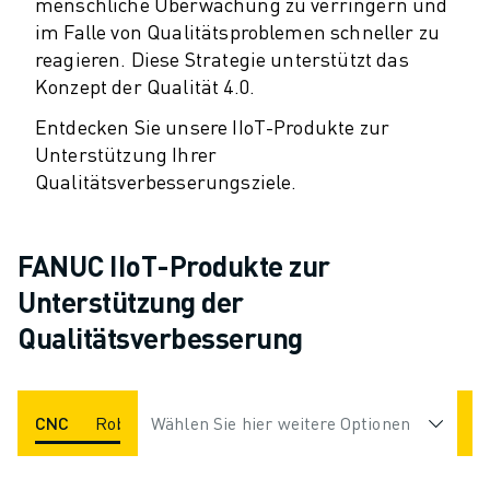
PRODUKTREGISTRIERUNG » FANUC PORTAL
menschliche Überwachung zu verringern und
FALLBEISPIELE
im Falle von Qualitätsproblemen schneller zu
reagieren. Diese Strategie unterstützt das
LÖSUNGEN
Konzept der Qualität 4.0.
BRANCHEN
ALLE BRANCHEN
Entdecken Sie unsere IIoT-Produkte zur
LUFT- UND RAUMFAHRT
Unterstützung Ihrer
AUTOMOBIL
Qualitätsverbesserungsziele.
ELEKTRISCHE FAHRZEUGE
ELEKTRONIK
LEBENSMITTEL UND GETRÄNKE
FANUC IIoT-Produkte zur
MEDIZIN
Unterstützung der
KUNSTSTOFFE
Qualitätsverbesserung
LAGERHALTUNG, LOGISTIK, POST & PAKET
APPLIKATIONEN
ALLE APPLIKATIONEN
CNC
Roboter
Wählen Sie hier weitere Optionen
ROBODRILL
ROBOSHOT
ROBOC
5-ACHS-BEARBEITUNG
LICHTBOGENSCHWEISSEN
MONTAGE