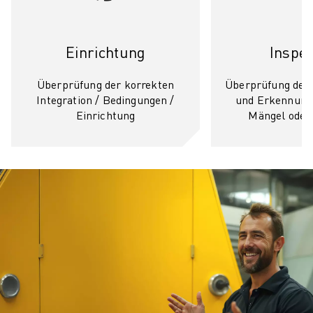
Einrichtung
Inspek
Überprüfung der korrekten
Überprüfung des
Integration / Bedingungen /
und Erkennung 
Einrichtung
Mängel oder