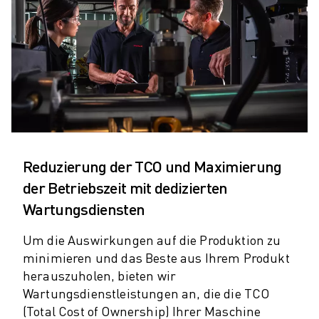
ELEKTRISCHE SPRITZGUSSMASCHINEN
ROBOSHOT-FILTER
ROBOSHOT ELEKTRISCHE SPRITZGUSSMASCHINEN
ROBOSHOT HARDWARE
ROBOSHOT SOFTWARE
ROBOSHOT NACHHALTIGKEIT
ROBOSHOT ROBOTER-PAKET
ROBOSHOT VORBEUGENDE WARTUNG
ROBOSHOT TOTAL COST OF OWNERSHIP
Reduzierung der TCO und Maximierung
DRAHTERODIERMASCHINEN
der Betriebszeit mit dedizierten
ROBOCUT DRAHTERODIERMASCHINEN
Wartungsdiensten
ROBOCUT HARDWARE
ROBOCUT SOFTWARE
Um die Auswirkungen auf die Produktion zu
ROBOCUT VORBEUGENDE WARTUNG
minimieren und das Beste aus Ihrem Produkt
ROBOCUT NACHHALTIGKEIT
herauszuholen, bieten wir
IIOT-LÖSUNGEN
Wartungsdienstleistungen an, die die TCO
INTELLIGENTE FABRIKLÖSUNGEN
(Total Cost of Ownership) Ihrer Maschine