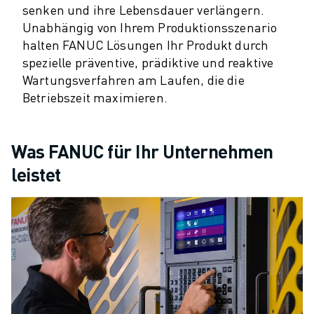
PRODUKTREGISTRIERUNG » FANUC PORTAL
senken und ihre Lebensdauer verlängern.
FALLBEISPIELE
Unabhängig von Ihrem Produktionsszenario
LÖSUNGEN
halten FANUC Lösungen Ihr Produkt durch
BRANCHEN
spezielle präventive, prädiktive und reaktive
ALLE BRANCHEN
Wartungsverfahren am Laufen, die die
LUFT- UND RAUMFAHRT
Betriebszeit maximieren.
AUTOMOBIL
ELEKTRISCHE FAHRZEUGE
ELEKTRONIK
Was FANUC für Ihr Unternehmen
LEBENSMITTEL UND GETRÄNKE
leistet
MEDIZIN
KUNSTSTOFFE
LAGERHALTUNG, LOGISTIK, POST & PAKET
APPLIKATIONEN
ALLE APPLIKATIONEN
5-ACHS-BEARBEITUNG
LICHTBOGENSCHWEISSEN
MONTAGE