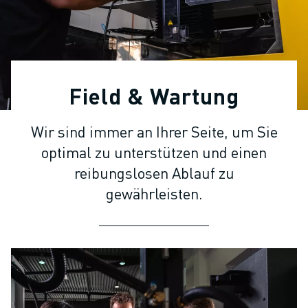
KOLLABORATIVE ROBOTER
ROBOTERPALETTE
ROBOTER-STEUERUNGEN
ROBOTER-ZUBEHÖR
ROBOTER-SOFTWARE
Field & Wartung
SIMULATIONSSOFTWARE
ROBOTIK-PRODUKTE FÜR DEN BILDUNGSBEREICH
Wir sind immer an Ihrer Seite, um Sie
ROBOTER-AUTOMATISIERUNG
optimal zu unterstützen und einen
KOMPAKTE CNC-BEARBEITUNGSZENTREN
ROBODRILL-FILTER
reibungslosen Ablauf zu
ROBODRILL KOMPAKTE CNC-BEARBEITUNGSZENTREN
gewährleisten.
ROBODRILL HARDWARE
ROBODRILL SOFTWARE
ROBODRILL VORBEUGENDE WARTUNG
ROBODRILL NACHHALTIGKEIT
ROBODRILL ROBOTER-PAKET
ROBODRILL BILDUNGSPAKET