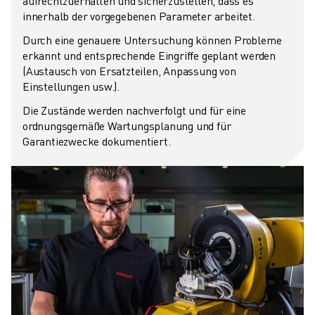
aufrechtzuerhalten und sicherzustellen, dass es
ÜBER FANUC
innerhalb der vorgegebenen Parameter arbeitet.
FANUC IN EUROPA
Durch eine genauere Untersuchung können Probleme
UNSERE STANDORTE
erkannt und entsprechende Eingriffe geplant werden
NACHHALTIGKEIT
(Austausch von Ersatzteilen, Anpassung von
KARRIERE
Einstellungen usw.).
GESTALTEN SIE IHRE ZUKUNFT MIT FANUC
Die Zustände werden nachverfolgt und für eine
JETZT BEWERBEN » KARRIEREPORTAL
ordnungsgemäße Wartungsplanung und für
KONTAKT
Garantiezwecke dokumentiert.
KONTAKT
STANDORTE
IMPRESSUM