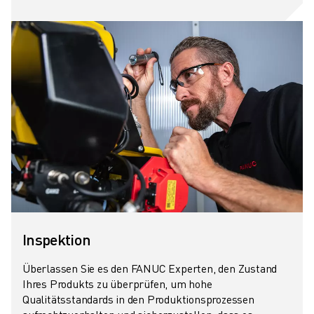
TECHNISCHE FERNUNTERSTÜTZUNG
ERSATZTEILE
WIEDERAUFBEREITUNG
DIGITALE SERVICE TOOLS
E-STORE
DOWNLOAD CENTER » MYFANUC
TRAINING & AUSBILDUNG
FANUC AKADEMIE
BRANCHEN-LÖSUNGEN
LÖSUNGEN FÜR DIE AUSBILDUNG
WORLDSKILLS & YOUNG TALENTS
BILDUNGSVERANSTALTUNGEN
NEWS & MEDIA
Inspektion
NEWS & MEDIA
EVENTS
Überlassen Sie es den FANUC Experten, den Zustand
Ihres Produkts zu überprüfen, um hohe
BILDUNGSVERANSTALTUNGEN
Qualitätsstandards in den Produktionsprozessen
ÜBER FANUC