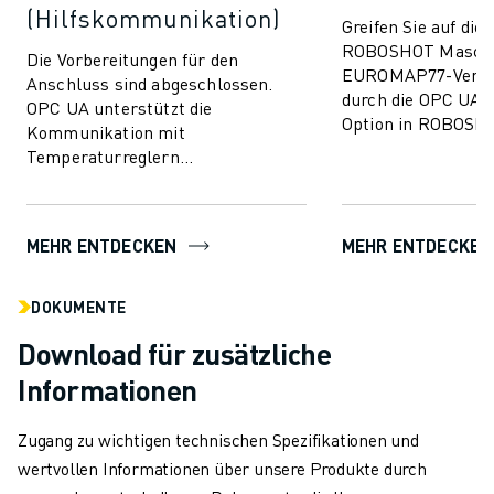
ÜBER FANUC
(Hilfskommunikation)
Greifen Sie auf die
FANUC IN EUROPA
ROBOSHOT Maschin
Die Vorbereitungen für den
UNSERE STANDORTE
EUROMAP77-Verbin
Anschluss sind abgeschlossen.
NACHHALTIGKEIT
durch die OPC UA u
OPC UA unterstützt die
Option in ROBOSHO
KARRIERE
Kommunikation mit
ermöglicht wird. E
GESTALTEN SIE IHRE ZUKUNFT MIT FANUC
Temperaturreglern
Austausch von Übe
(EUROMAP82.1) und gewährleistet
JETZT BEWERBEN » KARRIEREPORTAL
eine nahtlose Integration.
KONTAKT
KONTAKT
MEHR ENTDECKEN
MEHR ENTDECKEN
STANDORTE
IMPRESSUM
DOKUMENTE
Download für zusätzliche
Informationen
Zugang zu wichtigen technischen Spezifikationen und
wertvollen Informationen über unsere Produkte durch