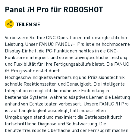
KOLLABORATIVE ROBOTER
Panel 𝑖H Pro für ROBOSHOT
ROBOTERPALETTE
ROBOTER-STEUERUNGEN
TEILEN SIE
ROBOTER-ZUBEHÖR
ROBOTER-SOFTWARE
Verbessern Sie Ihre CNC-Operationen mit unvergleichlicher
SIMULATIONSSOFTWARE
Leistung. Unser FANUC PANEL 𝑖H Pro ist eine hochmoderne
Display-Einheit, die PC-Funktionen nahtlos in die CNC-
ROBOTIK-PRODUKTE FÜR DEN BILDUNGSBEREICH
Funktionen integriert und so eine unvergleichliche Leistung
ROBOTER-AUTOMATISIERUNG
und Flexibilität für Ihre Fertigungsabläufe bietet. Die FANUC
KOMPAKTE CNC-BEARBEITUNGSZENTREN
𝑖H Pro gewährleistet durch
ROBODRILL-FILTER
Hochgeschwindigkeitsverarbeitung und Präzisionstechnik
ROBODRILL KOMPAKTE CNC-BEARBEITUNGSZENTREN
schnelle Reaktionszeiten und Genauigkeit. Die intelligente
ROBODRILL HARDWARE
Integration ermöglicht die mühelose Einbindung in
bestehende Systeme, während adaptives Lernen die Leistung
ROBODRILL SOFTWARE
anhand von Echtzeitdaten verbessert. Unsere FANUC 𝑖H Pro
ROBODRILL VORBEUGENDE WARTUNG
ist auf Langlebigkeit ausgelegt, hält industriellen
ROBODRILL NACHHALTIGKEIT
Umgebungen stand und maximiert die Betriebszeit durch
ROBODRILL ROBOTER-PAKET
fortschrittliche Diagnose und Selbstwartung. Die
ROBODRILL BILDUNGSPAKET
benutzerfreundliche Oberfläche und der Fernzugriff machen