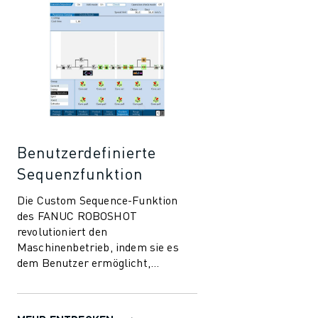
CNC-SCHLEIFEN
CNC-FRÄSEN
CNC-DREHEN
HOCHGESCHWINDIGKEITSBOHREN UND -GEWINDESCHNEIDEN
SPRITZGUSS
MASCHINENBEDIENUNG
MATERIALHANDHABUNG
LACKIEREN
Benutzerdefinierte
PALETTIEREN
Sequenzfunktion
PUNKTSCHWEISSEN
Die Custom Sequence-Funktion
VISION INSPEKTION
des FANUC ROBOSHOT
DRAHTERODIERMASCHINE
revolutioniert den
FALLBEISPIELE
Maschinenbetrieb, indem sie es
KUNDENDIENST
dem Benutzer ermöglicht,
KUNDENBETREUUNG
Sequenzen sowohl für die
FANUC PLANS
Maschine als auch für
Peripheriegeräte zu erstell...
FIELD & WARTUNG