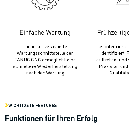
PRODUKTREGISTRIERUNG » FANUC PORTAL
FALLBEISPIELE
LÖSUNGEN
BRANCHEN
Einfache Wartung
Frühzeitige
ALLE BRANCHEN
LUFT- UND RAUMFAHRT
Die intuitive visuelle
Das integrierte 
AUTOMOBIL
Wartungsschnittstelle der
identifiziert Feh
ELEKTRISCHE FAHRZEUGE
FANUC CNC ermöglicht eine
auftreten, und so
ELEKTRONIK
schnellere Wiederherstellung
Präzision und g
LEBENSMITTEL UND GETRÄNKE
nach der Wartung
Qualitätss
MEDIZIN
KUNSTSTOFFE
LAGERHALTUNG, LOGISTIK, POST & PAKET
APPLIKATIONEN
WICHTIGSTE FEATURES
ALLE APPLIKATIONEN
Funktionen für Ihren Erfolg
5-ACHS-BEARBEITUNG
LICHTBOGENSCHWEISSEN
MONTAGE