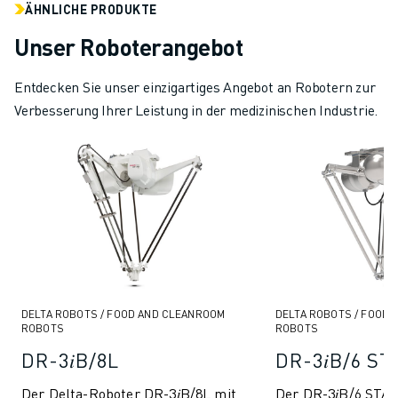
ÄHNLICHE PRODUKTE
Unser Roboterangebot
Entdecken Sie unser einzigartiges Angebot an Robotern zur
Verbesserung Ihrer Leistung in der medizinischen Industrie.
DELTA ROBOTS / FOOD AND CLEANROOM
DELTA ROBOTS / FOOD
ROBOTS
ROBOTS
DR-3𝑖B/8L
DR-3𝑖B/6 S
Der Delta-Roboter DR-3𝑖B/8L mit
Der DR-3𝑖B/6 STAI