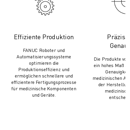
Effiziente Produktion
Präzisi
Genaui
FANUC Roboter und
Automatisierungssysteme
Die Produkte vo
optimieren die
ein hohes Maß an
Produktionseffizienz und
Genauigkeit
ermöglichen schnellere und
medizinischen A
effizientere Fertigungsprozesse
der Herstellu
für medizinische Komponenten
medizinisch
und Geräte.
entscheide