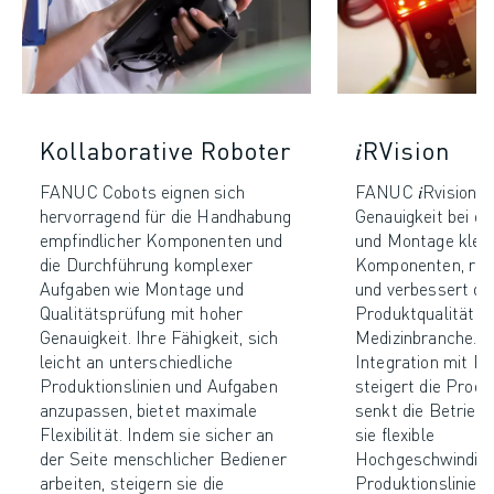
Kollaborative Roboter
𝑖RVision
FANUC Cobots eignen sich
FANUC 𝑖Rvision e
hervorragend für die Handhabung
Genauigkeit bei de
empfindlicher Komponenten und
und Montage klein
die Durchführung komplexer
Komponenten, red
Aufgaben wie Montage und
und verbessert di
Qualitätsprüfung mit hoher
Produktqualität in
Genauigkeit. Ihre Fähigkeit, sich
Medizinbranche. D
leicht an unterschiedliche
Integration mit 
Produktionslinien und Aufgaben
steigert die Produ
anzupassen, bietet maximale
senkt die Betrieb
Flexibilität. Indem sie sicher an
sie flexible
der Seite menschlicher Bediener
Hochgeschwindigk
arbeiten, steigern sie die
Produktionslinien 