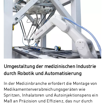
ELEKTRISCHE SPRITZGUSSMASCHINEN
ROBOSHOT-FILTER
ROBOSHOT ELEKTRISCHE SPRITZGUSSMASCHINEN
ROBOSHOT HARDWARE
ROBOSHOT SOFTWARE
ROBOSHOT NACHHALTIGKEIT
ROBOSHOT ROBOTER-PAKET
ROBOSHOT VORBEUGENDE WARTUNG
ROBOSHOT TOTAL COST OF OWNERSHIP
DRAHTERODIERMASCHINEN
ROBOCUT DRAHTERODIERMASCHINEN
Umgestaltung der medizinischen Industrie
ROBOCUT HARDWARE
durch Robotik und Automatisierung
ROBOCUT SOFTWARE
ROBOCUT VORBEUGENDE WARTUNG
In der Medizinbranche erfordert die Montage von
ROBOCUT NACHHALTIGKEIT
Medikamentenverabreichungsgeräten wie
IIOT-LÖSUNGEN
Spritzen, Inhalatoren und Autoinjektionspens ein
INTELLIGENTE FABRIKLÖSUNGEN
Maß an Präzision und Effizienz, das nur durch