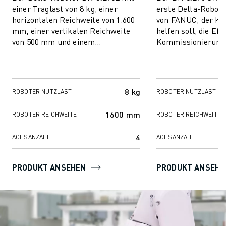
einer Traglast von 8 kg, einer
erste Delta-Robote
horizontalen Reichweite von 1.600
von FANUC, der Ku
mm, einer vertikalen Reichweite
helfen soll, die Effi
von 500 mm und einem
Kommissionierung
Trägheitsmoment des
Verpackung von Pr
Handgelenks von 0,2 kgm2 bi...
maximieren, insbes
8 kg
ROBOTER NUTZLAST
ROBOTER NUTZLAST
1600 mm
ROBOTER REICHWEITE
ROBOTER REICHWEITE
4
ACHSANZAHL
ACHSANZAHL
PRODUKT ANSEHEN
PRODUKT ANSEHE