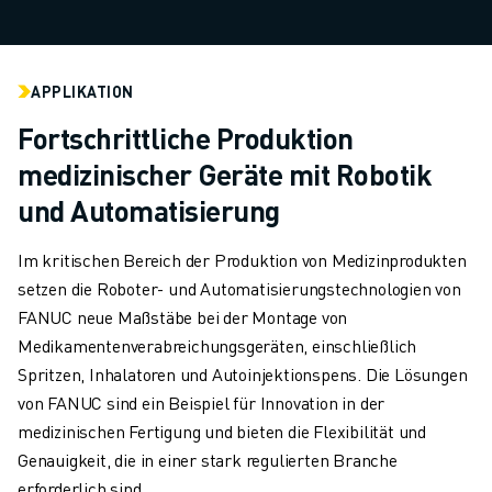
CNC-SCHLEIFEN
CNC-FRÄSEN
CNC-DREHEN
APPLIKATION
HOCHGESCHWINDIGKEITSBOHREN UND -GEWINDESCHNEIDEN
Fortschrittliche Produktion
SPRITZGUSS
MASCHINENBEDIENUNG
medizinischer Geräte mit Robotik
MATERIALHANDHABUNG
und Automatisierung
LACKIEREN
PALETTIEREN
Im kritischen Bereich der Produktion von Medizinprodukten
PUNKTSCHWEISSEN
setzen die Roboter- und Automatisierungstechnologien von
VISION INSPEKTION
FANUC neue Maßstäbe bei der Montage von
DRAHTERODIERMASCHINE
Medikamentenverabreichungsgeräten, einschließlich
FALLBEISPIELE
Spritzen, Inhalatoren und Autoinjektionspens. Die Lösungen
KUNDENDIENST
von FANUC sind ein Beispiel für Innovation in der
KUNDENBETREUUNG
medizinischen Fertigung und bieten die Flexibilität und
FANUC PLÄNE
Genauigkeit, die in einer stark regulierten Branche
FIELD & WARTUNG
erforderlich sind.