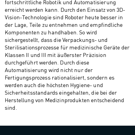
PRODUKTREGISTRIERUNG » FANUC PORTAL
fortschrittliche Robotik und Automatisierung
FALLBEISPIELE
erreicht werden kann. Durch den Einsatz von 3D-
LÖSUNGEN
Vision-Technologie sind Roboter heute besser in
BRANCHEN
der Lage, Teile zu entnehmen und empfindliche
ALLE BRANCHEN
Komponenten zu handhaben. So wird
sichergestellt, dass die Verpackungs- und
LUFT- UND RAUMFAHRT
Sterilisationsprozesse für medizinische Geräte der
AUTOMOBIL
Klassen II und III mit äußerster Präzision
ELEKTRISCHE FAHRZEUGE
durchgeführt werden. Durch diese
ELEKTRONIK
Automatisierung wird nicht nur der
LEBENSMITTEL UND GETRÄNKE
Fertigungsprozess rationalisiert, sondern es
MEDIZIN
werden auch die höchsten Hygiene- und
KUNSTSTOFFE
Sicherheitsstandards eingehalten, die bei der
LAGERHALTUNG, LOGISTIK, POST & PAKET
Herstellung von Medizinprodukten entscheidend
APPLIKATIONEN
sind.
ALLE APPLIKATIONEN
5-ACHS-BEARBEITUNG
LICHTBOGENSCHWEISSEN
MONTAGE