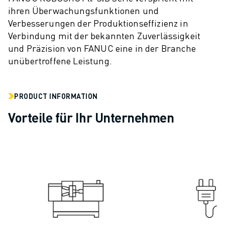
ihren Überwachungsfunktionen und
CNC-SCHLEIFEN
Verbesserungen der Produktionseffizienz in
CNC-FRÄSEN
Verbindung mit der bekannten Zuverlässigkeit
CNC-DREHEN
und Präzision von FANUC eine in der Branche
HOCHGESCHWINDIGKEITSBOHREN UND -GEWINDESCHNEIDEN
unübertroffene Leistung.
SPRITZGUSS
MASCHINENBEDIENUNG
MATERIALHANDHABUNG
PRODUCT INFORMATION
LACKIEREN
Vorteile für Ihr Unternehmen
PALETTIEREN
PUNKTSCHWEISSEN
VISION INSPEKTION
DRAHTERODIERMASCHINE
FALLBEISPIELE
KUNDENDIENST
KUNDENBETREUUNG
FANUC PLANS
FIELD & WARTUNG