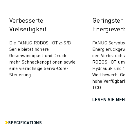
TECHNISCHE FERNUNTERSTÜTZUNG
ERSATZTEILE
Verbesserte
Geringster
WIEDERAUFBEREITUNG
DIGITALE SERVICE TOOLS
Vielseitigkeit
Energieverb
E-STORE
DOWNLOAD CENTER » MYFANUC
Die FANUC ROBOSHOT 𝛼-S𝑖B
FANUC Servotechn
Serie bietet höhere
Energierückgewi
TRAINING & AUSBILDUNG
Geschwindigkeit und Druck,
den Verbrauch v
FANUC AKADEMIE
mehr Schneckenoptionen sowie
ROBOSHOT um 50–
BRANCHEN-LÖSUNGEN
eine vierachsige Servo-Core-
Hydraulik und 10–
LÖSUNGEN FÜR DIE AUSBILDUNG
Steuerung.
Wettbewerb. Geri
WORLDSKILLS & YOUNG TALENTS
hohe Verfügbarkei
TCO.
BILDUNGSVERANSTALTUNGEN
NEWS & MEDIA
LESEN SIE MEHR
NEWS & MEDIA
EVENTS
BILDUNGSVERANSTALTUNGEN
SPECIFICATIONS
ÜBER FANUC