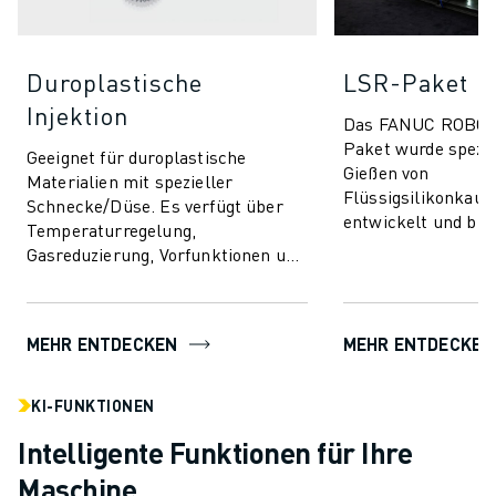
Duroplastische
LSR-Paket
Injektion
Das FANUC ROBO
Paket wurde spezie
Geeignet für duroplastische
Gießen von
Materialien mit spezieller
Flüssigsilikonkaut
Schnecke/Düse. Es verfügt über
entwickelt und bie
Temperaturregelung,
unvergleichliche P
Gasreduzierung, Vorfunktionen und
Effizienz für eine b
beinhaltet AI-Funktionen für
Produkten. Di...
Prozessstabilität und Qualit...
MEHR ENTDECKEN
MEHR ENTDECKEN
KI-FUNKTIONEN
Intelligente Funktionen für Ihre
Maschine