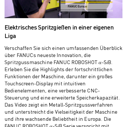
PRODUKTREGISTRIERUNG » FANUC PORTAL
FALLBEISPIELE
LÖSUNGEN
BRANCHEN
Elektrisches Spritzgießen in einer eigenen
ALLE BRANCHEN
Liga
LUFT- UND RAUMFAHRT
AUTOMOBIL
Verschaffen Sie sich einen umfassenden Überblick
ELEKTRISCHE FAHRZEUGE
über FANUCs neueste Innovation, die
ELEKTRONIK
Spritzgussmaschine FANUC ROBOSHOT 𝛼-S𝑖B.
LEBENSMITTEL UND GETRÄNKE
Erleben Sie die Highlights der fortschrittlichen
MEDIZIN
Funktionen der Maschine, darunter ein großes
KUNSTSTOFFE
Touchscreen-Display mit intuitiven
LAGERHALTUNG, LOGISTIK, POST & PAKET
Bedienelementen, eine verbesserte CNC-
APPLIKATIONEN
Steuerung und eine erweiterte Speicherkapazität.
ALLE APPLIKATIONEN
Das Video zeigt ein Metall-Spritzgussverfahren
5-ACHS-BEARBEITUNG
und unterstreicht die Vielseitigkeit der Maschine
LICHTBOGENSCHWEISSEN
und ihre wachsende Beliebtheit in Europa. Die
FANUC ROBOSHOT 𝛼-S𝑖B Serie verspricht mit
MONTAGE