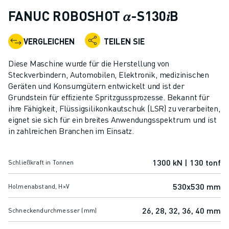
KOLLABORATIVE ROBOTER
FANUC ROBOSHOT 𝛼-S130𝑖B
ROBOTERPALETTE
ROBOTER-STEUERUNGEN
VERGLEICHEN
TEILEN SIE
ROBOTER-ZUBEHÖR
ROBOTER-SOFTWARE
Diese Maschine wurde für die Herstellung von
SIMULATIONSSOFTWARE
Steckverbindern, Automobilen, Elektronik, medizinischen
Geräten und Konsumgütern entwickelt und ist der
ROBOTIK-PRODUKTE FÜR DEN BILDUNGSBEREICH
Grundstein für effiziente Spritzgussprozesse. Bekannt für
ROBOTER-AUTOMATISIERUNG
ihre Fähigkeit, Flüssigsilikonkautschuk (LSR) zu verarbeiten,
KOMPAKTE CNC-BEARBEITUNGSZENTREN
eignet sie sich für ein breites Anwendungsspektrum und ist
ROBODRILL-FILTER
in zahlreichen Branchen im Einsatz.
ROBODRILL KOMPAKTE CNC-BEARBEITUNGSZENTREN
ROBODRILL HARDWARE
1300 kN | 130 tonf
Schließkraft in Tonnen
ROBODRILL SOFTWARE
ROBODRILL VORBEUGENDE WARTUNG
530x530 mm
Holmenabstand, H×V
ROBODRILL NACHHALTIGKEIT
ROBODRILL ROBOTER-PAKET
26, 28, 32, 36, 40 mm
Schneckendurchmesser (mm)
ROBODRILL BILDUNGSPAKET