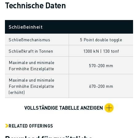
ÜBER FANUC
Technische Daten
FANUC IN EUROPA
UNSERE STANDORTE
Schließeinheit
NACHHALTIGKEIT
KARRIERE
Schließmechanismus
5 Point double toggle
GESTALTEN SIE IHRE ZUKUNFT MIT FANUC
JETZT BEWERBEN » KARRIEREPORTAL
Schließkraft in Tonnen
1300 kN | 130 tonf
KONTAKT
Maximale und minimale
570-200 mm
KONTAKT
Formhöhe Einzelplatte
STANDORTE
Maximale und minimale
IMPRESSUM
Formhöhe Einzelplatte
670-200 mm
(erhöht)
VOLLSTÄNDIGE TABELLE ANZEIGEN
RELATED OFFERINGS