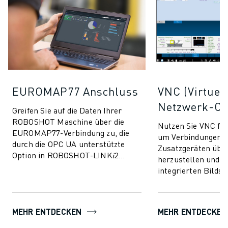
EUROMAP77 Anschluss
VNC (Virtuel
Netzwerk-Co
Greifen Sie auf die Daten Ihrer
ROBOSHOT Maschine über die
Nutzen Sie VNC f
EUROMAP77-Verbindung zu, die
um Verbindungen m
durch die OPC UA unterstützte
Zusatzgeräten übe
Option in ROBOSHOT-LINK𝑖2
herzustellen und s
ermöglicht wird. Ermöglicht den
integrierten Bilds
Austausch von Überwac...
der ROBOSHOT-Dis
zu erleichtern.
MEHR ENTDECKEN
MEHR ENTDECKEN