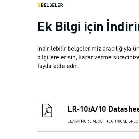
İLETIŞIM
BELGELER
LOKASYONLAR
KÜNYE
Ek Bilgi için İndir
İndirilebilir belgelerimiz aracılığıyla 
bilgilere erişin, karar verme süreci
fayda elde edin.
LR-10𝑖A/10 Datashe
LEARN MORE ABOUT TECHNICAL SPECI