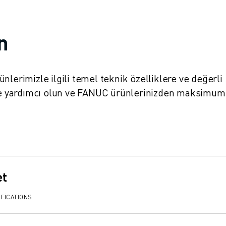
in
ürünlerimizle ilgili temel teknik özelliklere ve değerli
nize yardımcı olun ve FANUC ürünlerinizden maksimum
et
FICATIONS