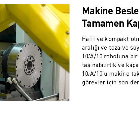
Makine Beslem
Tamamen Kap
Hafif ve kompakt olm
aralığı ve toza ve s
10𝑖A/10 robotuna bir 
taşınabilirlik ve kapa
10𝑖A/10'u makine tak
IOT)
görevler için son der