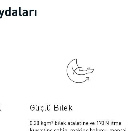
ydaları
l
Güçlü Bilek
0,28 kgm² bilek ataletine ve 170 N itme
,
kuvvetine sahip, makine bakımı, montaj