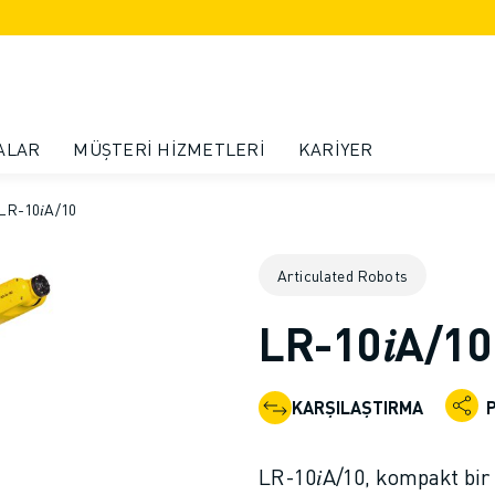
ALAR
MÜŞTERI HIZMETLERI
KARIYER
LR-10𝑖A/10
Articulated Robots
LR-10𝑖A/10
KARŞILAŞTIRMA
LR-10𝑖A/10, kompakt bir