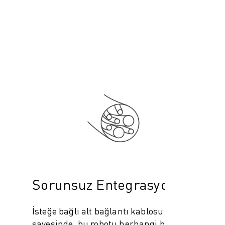
Sorunsuz Entegrasyon
İsteğe bağlı alt bağlantı kablosu çıkışı
sayesinde, bu robotu herhangi bir engel