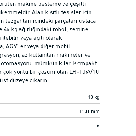
görülen makine besleme ve çeşitli
emmeldir. Alan kısıtlı tesisler için
ım tezgahları içindeki parçaları ustaca
e 46 kg ağırlığındaki robot, zemine
ilebilir veya açılı olarak
ca, AGV'ler veya diğer mobil
grasyon, az kullanılan makineler ve
in otomasyonu mümkün kılar. Kompakt
n çok yönlü bir çözüm olan LR-10𝑖A/10
n üst düzeye çıkarın.
10 kg
1101 mm
6