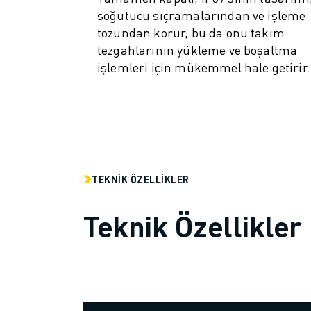
MALZEME TAŞIMA
soğutucu sıçramalarından ve işleme
BOYAMA
tozundan korur, bu da onu takım
PALETLEME
tezgahlarının yükleme ve boşaltma
PUNTA KAYNAĞI
işlemleri için mükemmel hale getirir.
GÖRSEL DENETIM
TEL EROZYON
VAKA ÇALIŞMALARI
MÜŞTERI HIZMETLERI
MÜŞTERI HIZMETLERI
FANUC PLANS
TEKNIK ÖZELLIKLER
SAHA VE BAKIM
UZAKTAN TEKNIK DESTEK
Teknik Özellikler
YEDEK PARÇALAR
YENILEME
DIJITAL SERVIS ARAÇLARI
İNDIRME MERKEZI » MYFANUC
EĞITIM VE ÖĞRETIM