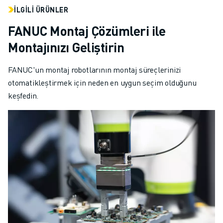
FANUC AKADEMI
İLGILI ÜRÜNLER
ENDÜSTRILER IÇIN ÇÖZÜMLER
FANUC Montaj Çözümleri ile
EĞITIM IÇIN ÇÖZÜMLER
WORLDSKILLS & GENÇ YETENEKLER
Montajınızı Geliştirin
HABERLER & MEDYA
FANUC'un montaj robotlarının montaj süreçlerinizi
HABERLER & MEDYA
otomatikleştirmek için neden en uygun seçim olduğunu
ETKINLIKLER
keşfedin.
EĞITIM ETKINLIKLERI
FANUC HAKKINDA
FANUC HAKKINDA
AVRUPA'DA FANUC
LOKASYONLARIMIZ
SÜRDÜRÜLEBILIRLIK
KARIYER
FANUC ILE GELECEĞINIZI ŞEKILLENDIRIN
BIZE KATILIN » KARIYER PORTALI
İLETIŞIM