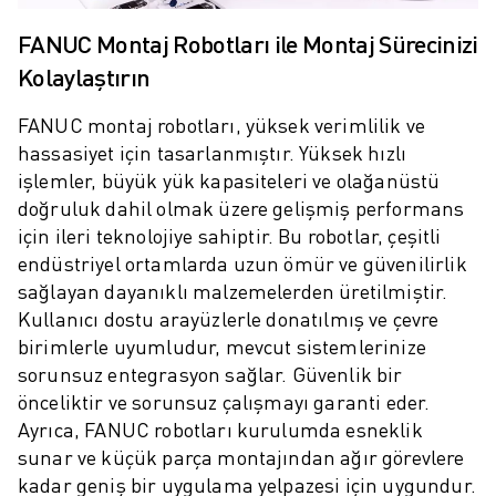
ROBOSHOT ÖNLEYICI BAKIM
ROBOSHOT TOPLAM SAHIP OLMA MALIYETI
FANUC Montaj Robotları ile Montaj Sürecinizi
TEL EROZYON MAKINELERI
Kolaylaştırın
ROBOCUT TEL EROZYON MAKINELERI
ROBOCUT DONANIM
FANUC montaj robotları, yüksek verimlilik ve
ROBOCUT YAZILIMI
hassasiyet için tasarlanmıştır. Yüksek hızlı
ROBOCUT ÖNLEYICI BAKIM
işlemler, büyük yük kapasiteleri ve olağanüstü
ROBOCUT SÜRDÜRÜLEBILIRLIK
doğruluk dahil olmak üzere gelişmiş performans
IIOT ÇÖZÜMLERI
için ileri teknolojiye sahiptir. Bu robotlar, çeşitli
AKILLI FABRIKA ÇÖZÜMLERI
endüstriyel ortamlarda uzun ömür ve güvenilirlik
ÜRETIM VERIMLILIĞINI ARTIRMAK IÇIN AKILLI FABRIKA ÇÖZÜMLERI (
sağlayan dayanıklı malzemelerden üretilmiştir.
Kullanıcı dostu arayüzlerle donatılmış ve çevre
ÜRÜN KAYDI » FANUC PORTAL
birimlerle uyumludur, mevcut sistemlerinize
VAKA ÇALIŞMALARI
sorunsuz entegrasyon sağlar. Güvenlik bir
ÇÖZÜMLER
önceliktir ve sorunsuz çalışmayı garanti eder.
ENDÜSTRILER
Ayrıca, FANUC robotları kurulumda esneklik
TÜM SEKTÖRLER
sunar ve küçük parça montajından ağır görevlere
HAVACILIK
kadar geniş bir uygulama yelpazesi için uygundur.
OTOMOTIV