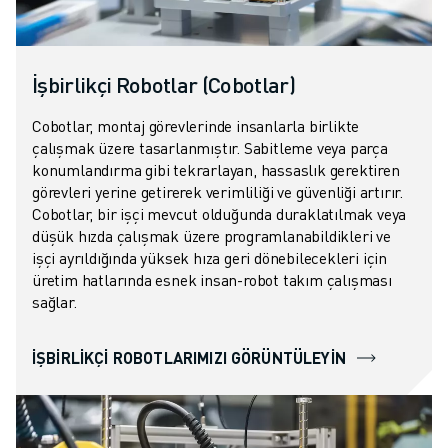
İLETIŞIM
LOKASYONLAR
KÜNYE
İşbirlikçi Robotlar (Cobotlar)
Cobotlar, montaj görevlerinde insanlarla birlikte
çalışmak üzere tasarlanmıştır. Sabitleme veya parça
konumlandırma gibi tekrarlayan, hassaslık gerektiren
görevleri yerine getirerek verimliliği ve güvenliği artırır.
Cobotlar, bir işçi mevcut olduğunda duraklatılmak veya
düşük hızda çalışmak üzere programlanabildikleri ve
işçi ayrıldığında yüksek hıza geri dönebilecekleri için
üretim hatlarında esnek insan-robot takım çalışması
sağlar.
İŞBIRLIKÇI ROBOTLARIMIZI GÖRÜNTÜLEYIN