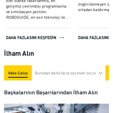
özel olarak tasarlanmış, en
öngörülemeyen üre
gelişmiş çevrimdışı programlama
ortadan kaldırmak
ve simülasyon yazılımı.
performansını artı
ROBOGUIDE, en son teknoloji ile
tasarlanm...
kullanıcılara robotları 3D olarak
kolayca oluştur...
DAHA FAZLASINI KEŞFEDİN
DAHA FAZLASINI K
İlham Alın
Vaka Çalışmaları
Buradan daha fazla seçenek seçin
Endüstriler
Videolar
Başkalarının Başarılarından İlham Alın