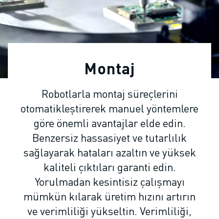
ENDÜSTRIYEL ROBOTLAR
İŞBIRLIKÇI ROBOTLAR
ROBOT YELPAZESI
ROBOT KONTROLÖRLERI
ROBOT AKSESUARLARI
Montaj
ROBOT YAZILIMI
SIMÜLASYON YAZILIMI
Robotlarla montaj süreçlerini
EĞITIM AMAÇLI ROBOTIK ÜRÜNLERI
otomatikleştirerek manuel yöntemlere
ROBOT OTOMASYONU
ARK KAYNAK ROBOTLARI
göre önemli avantajlar elde edin.
EKLEMLI ROBOTLAR
Benzersiz hassasiyet ve tutarlılık
ARC MATE SERISI
sağlayarak hataları azaltın ve yüksek
M-900 SERISI
kaliteli çıktıları garanti edin.
DELTA ROBOTLAR
Yorulmadan kesintisiz çalışmayı
GIDA VE TEMIZ ODA ROBOTLARI
mümkün kılarak üretim hızını artırın
BOYA ROBOTLARI
ve verimliliği yükseltin. Verimliliği,
PALETLEME ROBOTLARI