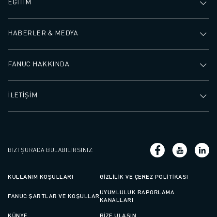
EĞİTİM
HABERLER & MEDYA
FANUC HAKKINDA
İLETİŞİM
BIZI ŞURADA BULABILIRSINIZ
:
KULLANIM KOŞULLARI
GIZLILIK VE ÇEREZ POLITIKASI
UYUMLULUK RAPORLAMA
FANUC ŞARTLAR VE KOŞULLAR
KANALLARI
KÜNYE
BIZE ULAŞIN