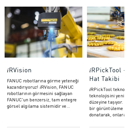
𝑖RVision
𝑖RPickTool -
Hat Takibi
FANUC robotlarına görme yeteneği
kazandırıyoruz! 𝑖RVision, FANUC
𝑖RPickTool teknoloj
robotlarının görmesini sağlayan
teknolojisini yeni b
FANUC'un benzersiz, tam entegre
düzeyine taşıyor. R
görsel algılama sistemidir ve
bir görüntüleme si
üretimi daha hızlı, daha akıllı ve
donatarak, onlara 
da...
bir tür “göz-el koo
sağlar. B...