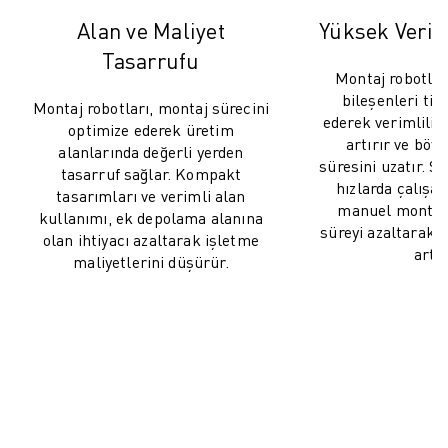
MALZEME TAŞIMA
Alan ve Maliyet
Yüksek Veriml
BOYAMA
Tasarrufu
PALETLEME
Montaj robotları
PUNTA KAYNAĞI
bileşenleri tit
Montaj robotları, montaj sürecini
GÖRSEL DENETIM
ederek verimliliğ
optimize ederek üretim
artırır ve böy
TEL EROZYON
alanlarında değerli yerden
süresini uzatır. S
VAKA ÇALIŞMALARI
tasarruf sağlar. Kompakt
hızlarda çalışab
tasarımları ve verimli alan
MÜŞTERI HIZMETLERI
manuel montaj 
kullanımı, ek depolama alanına
MÜŞTERI HIZMETLERI
süreyi azaltarak g
olan ihtiyacı azaltarak işletme
FANUC PLANS
artır
maliyetlerini düşürür.
SAHA VE BAKIM
UZAKTAN TEKNIK DESTEK
YEDEK PARÇALAR
YENILEME
DIJITAL SERVIS ARAÇLARI
İNDIRME MERKEZI » MYFANUC
EĞITIM VE ÖĞRETIM