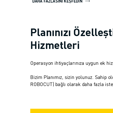
İLETIŞIM
DAHA FAZLASINI KEŞFEDIN
LOKASYONLAR
KÜNYE
Planınızı Özelleşt
Hizmetleri
Operasyon ihtiyaçlarınıza uygun ek hi
Bizim Planımız, sizin yolunuz. Sahi
ROBOCUT) bağlı olarak daha fazla iste