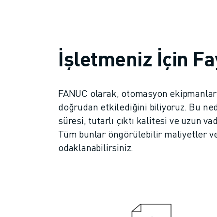
ROBOSHOT ÖNLEYICI BAKIM
ROBOSHOT TOPLAM SAHIP OLMA MALIYETI
TEL EROZYON MAKINELERI
ROBOCUT TEL EROZYON MAKINELERI
İşletmeniz İçin Fa
ROBOCUT DONANIM
ROBOCUT YAZILIMI
ROBOCUT ÖNLEYICI BAKIM
ROBOCUT SÜRDÜRÜLEBILIRLIK
FANUC olarak, otomasyon ekipmanların
IIOT ÇÖZÜMLERI
doğrudan etkilediğini biliyoruz. Bu n
AKILLI FABRIKA ÇÖZÜMLERI
süresi, tutarlı çıktı kalitesi ve uzun 
ÜRETIM VERIMLILIĞINI ARTIRMAK IÇIN AKILLI FABRIKA ÇÖZÜMLERI (
Tüm bunlar öngörülebilir maliyetler ve
ÜRÜN KAYDI » FANUC PORTAL
odaklanabilirsiniz.
VAKA ÇALIŞMALARI
ÇÖZÜMLER
ENDÜSTRILER
TÜM SEKTÖRLER
HAVACILIK
OTOMOTIV