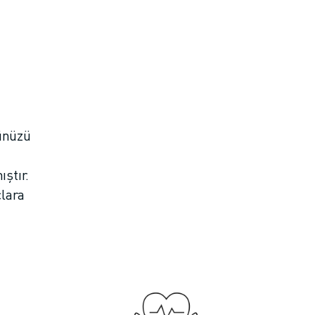
ünüzü
ştır.
çlara