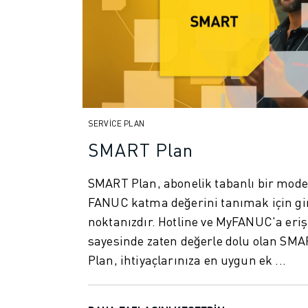
FANUC AKADEMI
ENDÜSTRILER IÇIN ÇÖZÜMLER
EĞITIM IÇIN ÇÖZÜMLER
WORLDSKILLS & GENÇ YETENEKLER
HABERLER & MEDYA
HABERLER & MEDYA
ETKINLIKLER
SERVICE PLAN
EĞITIM ETKINLIKLERI
SMART Plan
FANUC HAKKINDA
FANUC HAKKINDA
SMART Plan, abonelik tabanlı bir mode
AVRUPA'DA FANUC
FANUC katma değerini tanımak için gi
LOKASYONLARIMIZ
noktanızdır. Hotline ve MyFANUC'a eri
SÜRDÜRÜLEBILIRLIK
KARIYER
sayesinde zaten değerle dolu olan SM
FANUC ILE GELECEĞINIZI ŞEKILLENDIRIN
Plan, ihtiyaçlarınıza en uygun ek ...
BIZE KATILIN » KARIYER PORTALI
İLETIŞIM