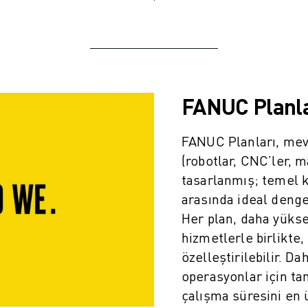
FANUC Planla
FANUC Planları, mevc
(robotlar, CNC’ler,
tasarlanmış; temel 
arasında ideal denge
Her plan, daha yüks
hizmetlerle birlikte,
özelleştirilebilir. Da
operasyonlar için ta
çalışma süresini en 