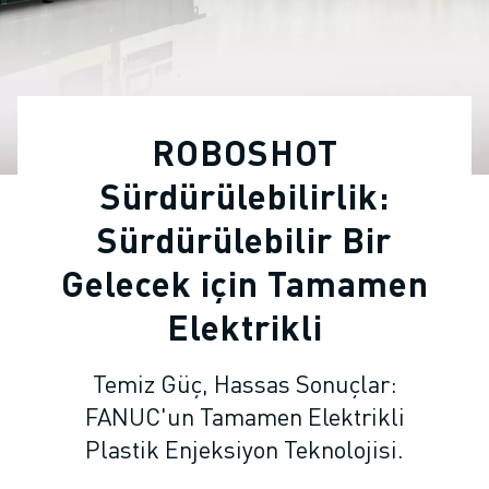
ENDÜSTRIYEL ROBOTLAR
İŞBIRLIKÇI ROBOTLAR
ROBOT YELPAZESI
ROBOT KONTROLÖRLERI
ROBOT AKSESUARLARI
ROBOSHOT
ROBOT YAZILIMI
SIMÜLASYON YAZILIMI
Sürdürülebilirlik:
EĞITIM AMAÇLI ROBOTIK ÜRÜNLERI
Sürdürülebilir Bir
ROBOT OTOMASYONU
ARK KAYNAK ROBOTLARI
Gelecek için Tamamen
EKLEMLI ROBOTLAR
Elektrikli
ARC MATE SERISI
M-900 SERISI
Temiz Güç, Hassas Sonuçlar:
DELTA ROBOTLAR
GIDA VE TEMIZ ODA ROBOTLARI
FANUC'un Tamamen Elektrikli
BOYA ROBOTLARI
Plastik Enjeksiyon Teknolojisi.
PALETLEME ROBOTLARI