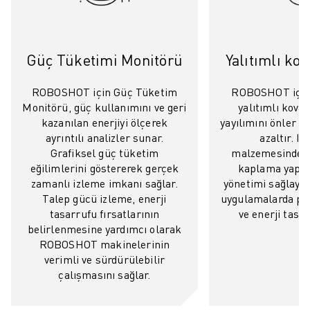
FANUC AKADEMI
ENDÜSTRILER IÇIN ÇÖZÜMLER
EĞITIM IÇIN ÇÖZÜMLER
Güç Tüketimi Monitörü
Yalıtımlı ko
WORLDSKILLS & GENÇ YETENEKLER
HABERLER & MEDYA
ROBOSHOT için Güç Tüketim
ROBOSHOT için
HABERLER & MEDYA
Monitörü, güç kullanımını ve geri
yalıtımlı kovan
ETKINLIKLER
kazanılan enerjiyi ölçerek
yayılımını önler v
EĞITIM ETKINLIKLERI
ayrıntılı analizler sunar.
azaltır. Is
FANUC HAKKINDA
Grafiksel güç tüketim
malzemesinden 
eğilimlerini göstererek gerçek
kaplama yapısı,
FANUC HAKKINDA
zamanlı izleme imkanı sağlar.
yönetimi sağlaya
AVRUPA'DA FANUC
Talep gücü izleme, enerji
uygulamalarda pe
LOKASYONLARIMIZ
tasarrufu fırsatlarının
ve enerji tasar
SÜRDÜRÜLEBILIRLIK
belirlenmesine yardımcı olarak
KARIYER
ROBOSHOT makinelerinin
FANUC ILE GELECEĞINIZI ŞEKILLENDIRIN
verimli ve sürdürülebilir
çalışmasını sağlar.
BIZE KATILIN » KARIYER PORTALI
İLETIŞIM