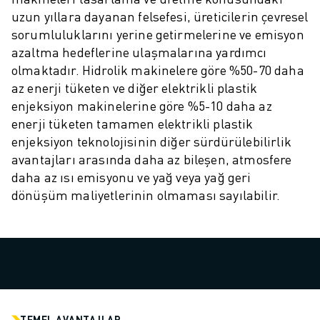
ROBOSHOT ÖNLEYICI BAKIM
uzun yıllara dayanan felsefesi, üreticilerin çevresel
ROBOSHOT TOPLAM SAHIP OLMA MALIYETI
sorumluluklarını yerine getirmelerine ve emisyon
TEL EROZYON MAKINELERI
azaltma hedeflerine ulaşmalarına yardımcı
ROBOCUT TEL EROZYON MAKINELERI
olmaktadır. Hidrolik makinelere göre %50-70 daha
ROBOCUT DONANIM
az enerji tüketen ve diğer elektrikli plastik
ROBOCUT YAZILIMI
enjeksiyon makinelerine göre %5-10 daha az
ROBOCUT ÖNLEYICI BAKIM
enerji tüketen tamamen elektrikli plastik
ROBOCUT SÜRDÜRÜLEBILIRLIK
enjeksiyon teknolojisinin diğer sürdürülebilirlik
IIOT ÇÖZÜMLERI
avantajları arasında daha az bileşen, atmosfere
AKILLI FABRIKA ÇÖZÜMLERI
daha az ısı emisyonu ve yağ veya yağ geri
ÜRETIM VERIMLILIĞINI ARTIRMAK IÇIN AKILLI FABRIKA ÇÖZÜMLERI (
dönüşüm maliyetlerinin olmaması sayılabilir.
ÜRÜN KAYDI » FANUC PORTAL
VAKA ÇALIŞMALARI
ÇÖZÜMLER
ENDÜSTRILER
TÜM SEKTÖRLER
HAVACILIK
OTOMOTIV
TEMEL AVANTAJLAR