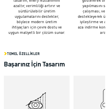
tasarım, enerji kullanımını
göstererek önle
MALZEME TAŞIMA
azaltır, verimliliği artırır ve
yapılmasını sağ
BOYAMA
sürdürülebilir üretim
çalışması, verim
uygulamalarını destekler,
destekleyerek üre
PALETLEME
böylece modern üretim
iyileştirme ve ar
PUNTA KAYNAĞI
ihtiyaçları için çevre dostu ve
aza indirme konu
GÖRSEL DENETIM
uygun maliyetli bir çözüm sunar.
araçt
TEL EROZYON
VAKA ÇALIŞMALARI
MÜŞTERI HIZMETLERI
TEMEL ÖZELLIKLER
MÜŞTERI HIZMETLERI
FANUC PLANS
Başarınız İçin Tasarım
SAHA VE BAKIM
UZAKTAN TEKNIK DESTEK
YEDEK PARÇALAR
YENILEME
DIJITAL SERVIS ARAÇLARI
İNDIRME MERKEZI » MYFANUC
EĞITIM VE ÖĞRETIM