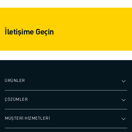
İLETIŞIM
LOKASYONLAR
KÜNYE
İletişime Geçin
ÜRÜNLER
ÇÖZÜMLER
MÜŞTERİ HİZMETLERİ