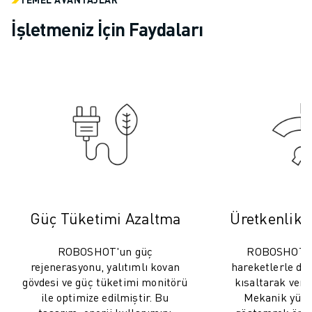
ELEKTRIKLI ARAÇLAR
İşletmeniz İçin Faydaları
ELEKTRONIK
YIYECEK VE IÇECEK
MEDIKAL
PLASTIK
DEPOLAMA, LOJISTIK, SEVKIYAT
UYGULAMALAR
TÜM UYGULAMALAR
5 EKSEN IŞLEME
ARK KAYNAĞI
BIRLEŞTIRME
CNC TAŞLAMA
Güç Tüketimi Azaltma
Üretkenlik İ
CNC FREZELEME
CNC TORNA
ROBOSHOT'un güç
ROBOSHOT, 
rejenerasyonu, yalıtımlı kovan
hareketlerle dön
YÜKSEK HIZLI DELME VE KILAVUZ ÇEKME
gövdesi ve güç tüketimi monitörü
kısaltarak veriml
ENJEKSIYON
ile optimize edilmiştir. Bu
Mekanik yük v
MAKINE BESLEME