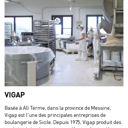
FORMATION ET ÉDUCATION
FANUC ACADEMY
SOLUTIONS POUR LES INDUSTRIES
SOLUTIONS POUR L'ÉDUCATION
WORLDSKILLS ET JEUNES TALENTS
ÉVÉNEMENTS ÉDUCATIFS
ACTUALITÉS ET MÉDIAS
ACTUALITÉS ET MÉDIAS
EVÉNEMENTS
ÉVÉNEMENTS ÉDUCATIFS
A PROPOS DE FANUC
A PROPOS DE FANUC
FANUC EN EUROPE
VIGAP
NOS SITES
DÉVELOPPEMENT DURABLE
Basée à Alì Terme, dans la province de Messine, 
CARRIÈRE
Vigap est l'une des principales entreprises de 
boulangerie de Sicile. Depuis 1975, Vigap produit des 
FAÇONNEZ VOTRE AVENIR AVEC FANUC