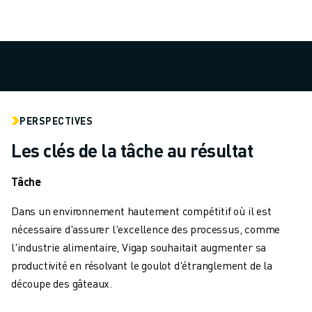
VÉHICULES ÉLECTRIQUES
ÉLECTRONIQUE
ALIMENTATION ET BOISSONS
MÉDICAL
PLASTIQUES
ENTREPOSAGE, LOGISTIQUE, POSTE ET COLIS
PERSPECTIVES
APPLICATIONS
TOUTES LES APPLICATIONS
Les clés de la tâche au résultat
USINAGE 5 AXES
SOUDAGE À L'ARC
Tâche
ASSEMBLAGE
Dans un environnement hautement compétitif où il est
RECTIFICATION CNC
nécessaire d'assurer l'excellence des processus, comme
FRAISAGE CNC
l'industrie alimentaire, Vigap souhaitait augmenter sa
TOURNAGE CNC
productivité en résolvant le goulot d'étranglement de la
PERÇAGE ET TARAUDAGE À GRANDE VITESSE
découpe des gâteaux.
MOULAGE PAR INJECTION
ENTRETIEN DES MACHINES