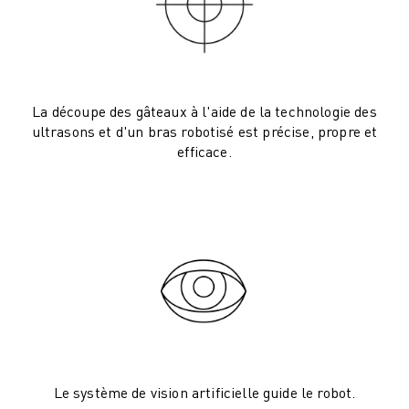
ROBOSHOT MAINTENANCE PRÉVENTIVE
COÛT TOTAL D'UNE ROBOSHOT
MACHINES D'ÉLECTROÉROSION PAR FIL
ROBOCUT MACHINES D'ÉLECTROÉROSION À FIL
ROBOCUT MATÉRIEL
La découpe des gâteaux à l'aide de la technologie des
LOGICIEL ROBOCUT
ultrasons et d'un bras robotisé est précise, propre et
ROBOCUT MAINTENANCE PRÉVENTIVE
efficace.
DURABILITÉ DU ROBOCUT
SOLUTIONS IIOT
SOLUTIONS POUR L'USINE INTELLIGENTE
DES SOLUTIONS D'USINE INTELLIGENTE POUR AMÉLIORER L'EFFICAC
ENREGISTREMENT DU PRODUIT "
TÉMOIGNAGES
SOLUTIONS
INDUSTRIES
TOUTES LES INDUSTRIES
AÉROSPATIALE
Le système de vision artificielle guide le robot.
AUTOMOBILE