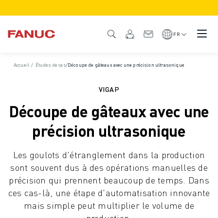
PRODUITS
APERÇU DU PRODUIT
FR
CNC ET SERVOMOTEURS
RECHERCHE DE CNC
Accueil
/
Études de cas
/
Découpe de gâteaux avec une précision ultrasonique
SYSTÈMES CNC
ENTRAÎNEMENTS
VIGAP
SYSTÈME D'E/S
Découpe de gâteaux avec une
FONCTIONS/OPTIONS DE LA CNC
PERSONNALISATION
précision ultrasonique
SIMULATION - DIGITAL TWIN SOLUTIONS
DURABILITÉ DE LA CNC
Les goulots d'étranglement dans la production
PRODUITS ÉDUCATIFS CNC
sont souvent dus à des opérations manuelles de
SOLUTIONS DE RETROFIT
précision qui prennent beaucoup de temps. Dans
MODÈLES CNC AVANCÉS
ces cas-là, une étape d'automatisation innovante
ROBOTS
mais simple peut multiplier le volume de
RECHERCHE DE ROBOTS
production.