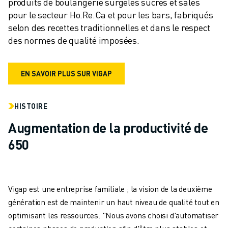
produits de boulangerie surgelés sucrés et salés 
REJOIGNEZ-NOUS
pour le secteur Ho.Re.Ca et pour les bars, fabriqués 
CONTACT
selon des recettes traditionnelles et dans le respect 
CONTACT
des normes de qualité imposées.
LOCALISATION DES SITES
IMPRESSION
EN SAVOIR PLUS SUR VIGAP
HISTOIRE
Augmentation de la productivité de
650
Vigap est une entreprise familiale ; la vision de la deuxième
génération est de maintenir un haut niveau de qualité tout en
optimisant les ressources. "Nous avons choisi d'automatiser