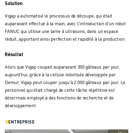
Solution
MANUTENTION
PEINTURE
Vigap a automatisé le processus de découpe, qui était
PALETTISATION
auparavant effectué à la main, avec l'introduction d'un robot
SOUDAGE PAR POINTS
FANUC qui utilise une lame à ultrasons, dans un espace
INSPECTION DE LA VISION
réduit, apportant ainsi perfection et rapidité à la production.
DÉCOUPAGE PAR FIL EDM
TÉMOIGNAGES
Résultat
SERVICE CLIENTÈLE
SERVICE CLIENTÈLE
Alors que Vigap coupait auparavant 300 gâteaux par jour,
FANUC PLANS
aujourd'hui, grâce à la cellule robotisée développée par
TERRAIN ET MAINTENANCE
Demur, Vigap peut couper jusqu'à 2 000 gâteaux par jour. Le
SUPPORT TECHNIQUE À DISTANCE
personnel qui était chargé de cette tâche répétitive est
PIÈCES DE RECHANGE
désormais employé à des fonctions de recherche et de
REMISE À NEUF
développement.
OUTILS DE SERVICE NUMÉRIQUE
E-STORE
ENTREPRISE
CENTRE DE TÉLÉCHARGEMENT " MYFANUC