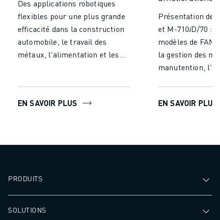
Des applications robotiques
FORMATION ET ÉDUCATION
flexibles pour une plus grande
Présentation des
FANUC ACADEMY
efficacité dans la construction
et M-710𝑖D/70 : 
SOLUTIONS POUR LES INDUSTRIES
automobile, le travail des
modèles de FANU
SOLUTIONS POUR L'ÉDUCATION
métaux, l'alimentation et les
la gestion des ma
WORLDSKILLS ET JEUNES TALENTS
produits pharmaceutiques.
manutention, l'a
ÉVÉNEMENTS ÉDUCATIFS
palettisation et l
ACTUALITÉS ET MÉDIAS
ACTUALITÉS ET MÉDIAS
EN SAVOIR PLUS
EN SAVOIR PLUS
EVÉNEMENTS
ÉVÉNEMENTS ÉDUCATIFS
A PROPOS DE FANUC
A PROPOS DE FANUC
FANUC EN EUROPE
NOS SITES
PRODUITS
DÉVELOPPEMENT DURABLE
CARRIÈRE
FAÇONNEZ VOTRE AVENIR AVEC FANUC
SOLUTIONS