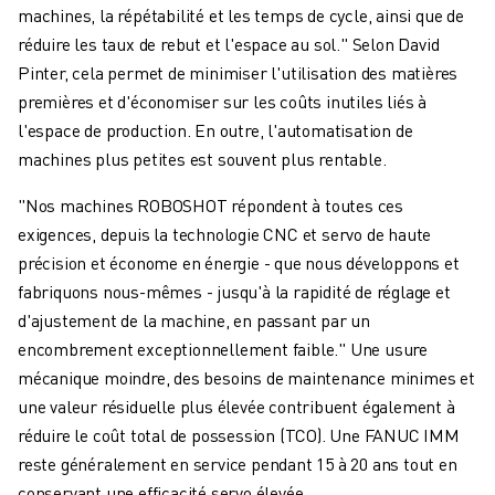
ROBOSHOT MAINTENANCE PRÉVENTIVE
machines, la répétabilité et les temps de cycle, ainsi que de
COÛT TOTAL D'UNE ROBOSHOT
réduire les taux de rebut et l'espace au sol." Selon David
MACHINES D'ÉLECTROÉROSION PAR FIL
Pinter, cela permet de minimiser l'utilisation des matières
ROBOCUT MACHINES D'ÉLECTROÉROSION À FIL
premières et d'économiser sur les coûts inutiles liés à
ROBOCUT MATÉRIEL
l'espace de production. En outre, l'automatisation de
LOGICIEL ROBOCUT
machines plus petites est souvent plus rentable.
ROBOCUT MAINTENANCE PRÉVENTIVE
DURABILITÉ DU ROBOCUT
"Nos machines ROBOSHOT répondent à toutes ces
SOLUTIONS IIOT
exigences, depuis la technologie CNC et servo de haute
SOLUTIONS POUR L'USINE INTELLIGENTE
précision et économe en énergie - que nous développons et
DES SOLUTIONS D'USINE INTELLIGENTE POUR AMÉLIORER L'EFFICAC
fabriquons nous-mêmes - jusqu'à la rapidité de réglage et
ENREGISTREMENT DU PRODUIT "
d'ajustement de la machine, en passant par un
TÉMOIGNAGES
encombrement exceptionnellement faible." Une usure
SOLUTIONS
mécanique moindre, des besoins de maintenance minimes et
INDUSTRIES
une valeur résiduelle plus élevée contribuent également à
TOUTES LES INDUSTRIES
réduire le coût total de possession (TCO). Une FANUC IMM
AÉROSPATIALE
reste généralement en service pendant 15 à 20 ans tout en
AUTOMOBILE
conservant une efficacité servo élevée.