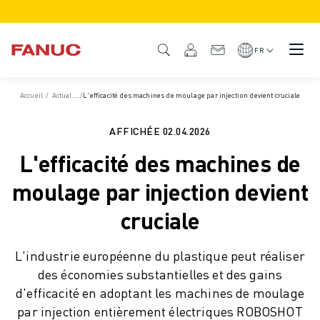
PRODUITS
APERÇU DU PRODUIT
FR
CNC ET SERVOMOTEURS
RECHERCHE DE CNC
Accueil
/
Actualités et médias
/
L'efficacité des machines de moulage par injection devient cruciale
/
Actualités et communiqués de presse
/
Actualités
SYSTÈMES CNC
ENTRAÎNEMENTS
AFFICHÉE
02.04.2026
SYSTÈME D'E/S
L'efficacité des machines de
FONCTIONS/OPTIONS DE LA CNC
PERSONNALISATION
moulage par injection devient
SIMULATION - DIGITAL TWIN SOLUTIONS
cruciale
DURABILITÉ DE LA CNC
PRODUITS ÉDUCATIFS CNC
L'industrie européenne du plastique peut réaliser
SOLUTIONS DE RETROFIT
des économies substantielles et des gains
MODÈLES CNC AVANCÉS
d'efficacité en adoptant les machines de moulage
ROBOTS
par injection entièrement électriques ROBOSHOT
RECHERCHE DE ROBOTS