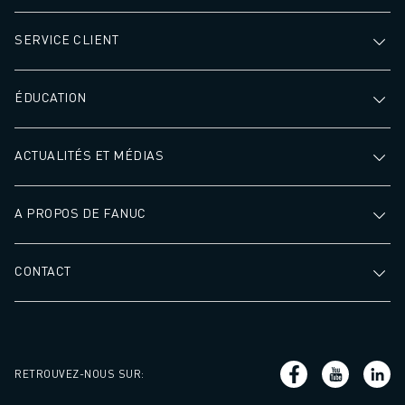
REJOIGNEZ-NOUS
CONTACT
SERVICE CLIENT
CONTACT
LOCALISATION DES SITES
IMPRESSION
ÉDUCATION
ACTUALITÉS ET MÉDIAS
A PROPOS DE FANUC
CONTACT
RETROUVEZ-NOUS SUR
: