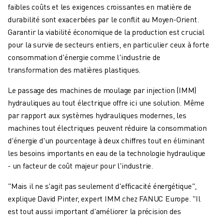
ROBOTS SCARA
faibles coûts et les exigences croissantes en matière de
CENTRES D'USINAGE CNC COMPACTS
durabilité sont exacerbées par le conflit au Moyen-Orient.
RECHERCHE DE ROBODRILL
Garantir la viabilité économique de la production est crucial
ROBODRILL CENTRES D'USINAGE CNC COMPACTS
pour la survie de secteurs entiers, en particulier ceux à forte
ROBODRILL MATÉRIEL
consommation d'énergie comme l'industrie de
LOGICIEL ROBODRILL
transformation des matières plastiques.
ROBODRILL MAINTENANCE PRÉVENTIVE
Le passage des machines de moulage par injection (IMM)
DURABILITÉ DU ROBODRILL
hydrauliques au tout électrique offre ici une solution. Même
ROBODRILL ENSEMBLE DE ROBOTS
par rapport aux systèmes hydrauliques modernes, les
ROBODRILL KIT PÉDAGOGIQUE
machines tout électriques peuvent réduire la consommation
MACHINES DE MOULAGE PAR INJECTION ÉLECTRIQUES
d'énergie d'un pourcentage à deux chiffres tout en éliminant
RECHERCHE DE ROBOSHOT
les besoins importants en eau de la technologie hydraulique
ROBOSHOT MACHINES DE MOULAGE PAR INJECTION ÉLECTRIQUES
- un facteur de coût majeur pour l'industrie.
ROBOSHOT MATÉRIEL
LOGICIEL ROBOSHOT
"Mais il ne s'agit pas seulement d'efficacité énergétique",
DURABILITÉ DU ROBOSHOT
explique David Pinter, expert IMM chez FANUC Europe. "Il
ROBOSHOT ENSEMBLE DE ROBOTS
est tout aussi important d'améliorer la précision des