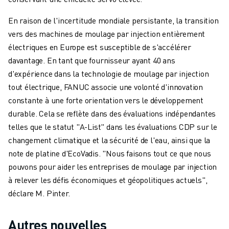
VÉHICULES ÉLECTRIQUES
En raison de l'incertitude mondiale persistante, la transition
ÉLECTRONIQUE
vers des machines de moulage par injection entièrement
ALIMENTATION ET BOISSONS
électriques en Europe est susceptible de s'accélérer
MÉDICAL
davantage. En tant que fournisseur ayant 40 ans
PLASTIQUES
d'expérience dans la technologie de moulage par injection
ENTREPOSAGE, LOGISTIQUE, POSTE ET COLIS
tout électrique, FANUC associe une volonté d'innovation
APPLICATIONS
constante à une forte orientation vers le développement
TOUTES LES APPLICATIONS
durable. Cela se reflète dans des évaluations indépendantes
USINAGE 5 AXES
telles que le statut "A-List" dans les évaluations CDP sur le
SOUDAGE À L'ARC
changement climatique et la sécurité de l'eau, ainsi que la
ASSEMBLAGE
note de platine d'EcoVadis. "Nous faisons tout ce que nous
RECTIFICATION CNC
pouvons pour aider les entreprises de moulage par injection
FRAISAGE CNC
à relever les défis économiques et géopolitiques actuels",
TOURNAGE CNC
déclare M. Pinter.
PERÇAGE ET TARAUDAGE À GRANDE VITESSE
MOULAGE PAR INJECTION
Autres nouvelles
ENTRETIEN DES MACHINES