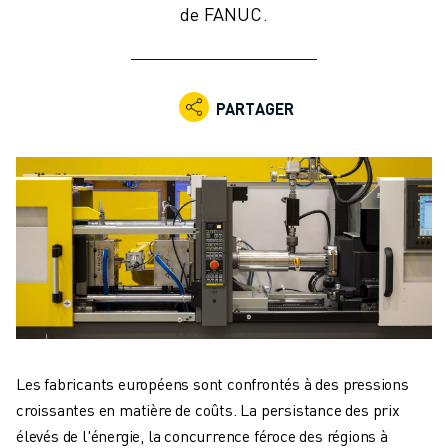
de FANUC.
ROBOTS INDUSTRIELS
ROBOTS COLLABORATIFS
GAMME DE ROBOTS
CONTRÔLEURS DE ROBOTS
PARTAGER
ACCESSOIRES POUR ROBOTS
LOGICIEL ROBOT
LOGICIEL DE SIMULATION
PRODUITS DE ROBOTIQUE ÉDUCATIVE
AUTOMATISATION DES ROBOTS
ROBOTS DE SOUDAGE À L'ARC
ROBOTS ARTICULÉS
SÉRIE ARC MATE
SÉRIE M-900
ROBOTS DELTA
ROBOTS POUR L'ALIMENTATION ET LES SALLES BLANCHES
Les fabricants européens sont confrontés à des pressions
ROBOTS DE PEINTURE
croissantes en matière de coûts. La persistance des prix
ROBOTS PALETTISEURS
élevés de l'énergie, la concurrence féroce des régions à