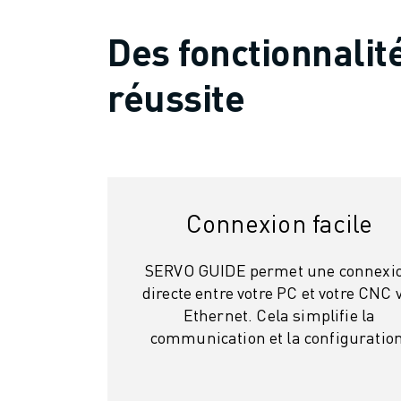
VÉHICULES ÉLECTRIQUES
Des fonctionnalit
ÉLECTRONIQUE
ALIMENTATION ET BOISSONS
réussite
MÉDICAL
PLASTIQUES
ENTREPOSAGE, LOGISTIQUE, POSTE ET COLIS
APPLICATIONS
TOUTES LES APPLICATIONS
USINAGE 5 AXES
Connexion facile
SOUDAGE À L'ARC
ASSEMBLAGE
SERVO GUIDE permet une connexi
RECTIFICATION CNC
directe entre votre PC et votre CNC 
FRAISAGE CNC
Ethernet. Cela simplifie la
TOURNAGE CNC
communication et la configuration
PERÇAGE ET TARAUDAGE À GRANDE VITESSE
MOULAGE PAR INJECTION
ENTRETIEN DES MACHINES