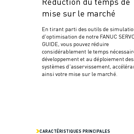
Réduction du temps de
ROBOSHOT MAINTENANCE PRÉVENTIVE
COÛT TOTAL D'UNE ROBOSHOT
mise sur le marché
MACHINES D'ÉLECTROÉROSION PAR FIL
ROBOCUT MACHINES D'ÉLECTROÉROSION À FIL
En tirant parti des outils de simulatio
ROBOCUT MATÉRIEL
d'optimisation de notre FANUC SERV
LOGICIEL ROBOCUT
GUIDE, vous pouvez réduire
ROBOCUT MAINTENANCE PRÉVENTIVE
considérablement le temps nécessair
DURABILITÉ DU ROBOCUT
développement et au déploiement des
SOLUTIONS IIOT
systèmes d'asservissement, accéléra
SOLUTIONS POUR L'USINE INTELLIGENTE
ainsi votre mise sur le marché.
DES SOLUTIONS D'USINE INTELLIGENTE POUR AMÉLIORER L'EFFICAC
ENREGISTREMENT DU PRODUIT "
TÉMOIGNAGES
SOLUTIONS
INDUSTRIES
TOUTES LES INDUSTRIES
AÉROSPATIALE
CARACTÉRISTIQUES PRINCIPALES
AUTOMOBILE