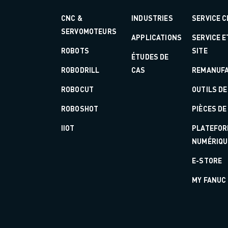
FORMATION ET ÉDUCATION
FANUC ACADEMY
CNC &
INDUSTRIES
SERVICE C
SOLUTIONS POUR LES INDUSTRIES
SERVOMOTEURS
APPLICATIONS
SERVICE 
SOLUTIONS POUR L'ÉDUCATION
ROBOTS
SITE
ÉTUDES DE
WORLDSKILLS ET JEUNES TALENTS
ROBODRILL
CAS
REMANUFA
ÉVÉNEMENTS ÉDUCATIFS
ACTUALITÉS ET MÉDIAS
ROBOCUT
OUTILS DE
ACTUALITÉS ET MÉDIAS
ROBOSHOT
PIÈCES D
EVÉNEMENTS
ÉVÉNEMENTS ÉDUCATIFS
IIOT
PLATEFOR
A PROPOS DE FANUC
NUMÉRIQU
A PROPOS DE FANUC
E-STORE
FANUC EN EUROPE
NOS SITES
MY FANUC
DÉVELOPPEMENT DURABLE
CARRIÈRE
FAÇONNEZ VOTRE AVENIR AVEC FANUC