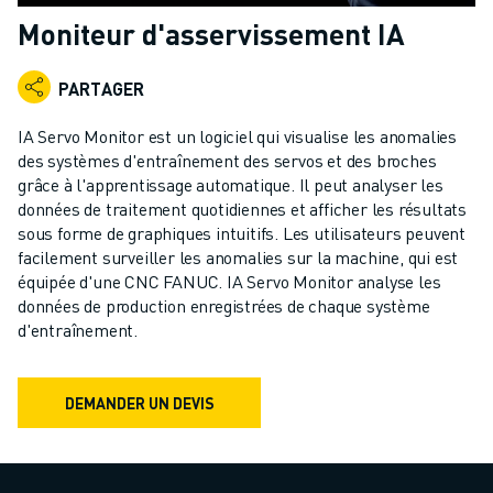
ROBOTS INDUSTRIELS
Moniteur d'asservissement IA
ROBOTS COLLABORATIFS
GAMME DE ROBOTS
PARTAGER
CONTRÔLEURS DE ROBOTS
ACCESSOIRES POUR ROBOTS
IA Servo Monitor est un logiciel qui visualise les anomalies
LOGICIEL ROBOT
des systèmes d'entraînement des servos et des broches
grâce à l'apprentissage automatique. Il peut analyser les
LOGICIEL DE SIMULATION
données de traitement quotidiennes et afficher les résultats
PRODUITS DE ROBOTIQUE ÉDUCATIVE
sous forme de graphiques intuitifs. Les utilisateurs peuvent
AUTOMATISATION DES ROBOTS
facilement surveiller les anomalies sur la machine, qui est
ROBOTS DE SOUDAGE À L'ARC
équipée d'une CNC FANUC. IA Servo Monitor analyse les
ROBOTS ARTICULÉS
données de production enregistrées de chaque système
SÉRIE ARC MATE
d'entraînement.
SÉRIE M-900
ROBOTS DELTA
DEMANDER UN DEVIS
ROBOTS POUR L'ALIMENTATION ET LES SALLES BLANCHES
ROBOTS DE PEINTURE
ROBOTS PALETTISEURS