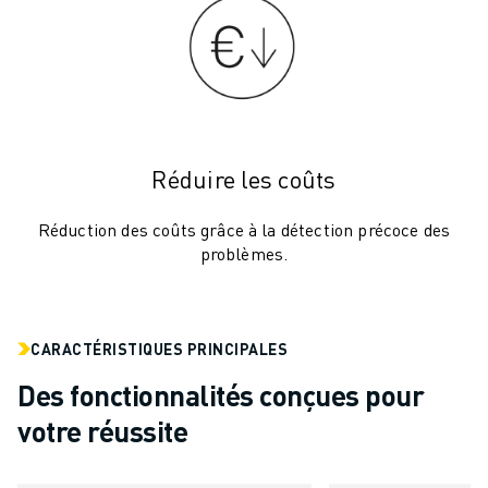
VÉHICULES ÉLECTRIQUES
ÉLECTRONIQUE
ALIMENTATION ET BOISSONS
MÉDICAL
PLASTIQUES
ENTREPOSAGE, LOGISTIQUE, POSTE ET COLIS
Réduire les coûts
APPLICATIONS
TOUTES LES APPLICATIONS
Réduction des coûts grâce à la détection précoce des
USINAGE 5 AXES
problèmes.
SOUDAGE À L'ARC
ASSEMBLAGE
RECTIFICATION CNC
CARACTÉRISTIQUES PRINCIPALES
FRAISAGE CNC
Des fonctionnalités conçues pour
TOURNAGE CNC
PERÇAGE ET TARAUDAGE À GRANDE VITESSE
votre réussite
MOULAGE PAR INJECTION
ENTRETIEN DES MACHINES