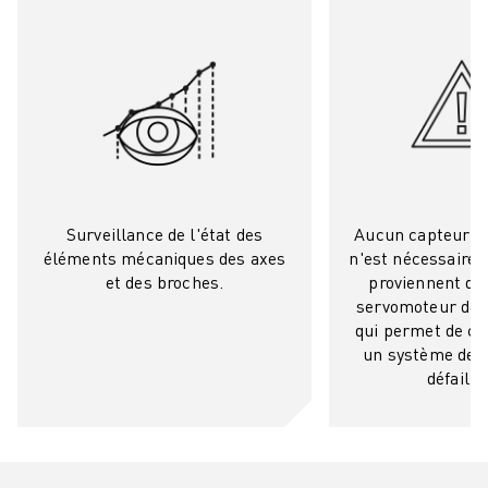
MANUTENTION
PEINTURE
PALETTISATION
SOUDAGE PAR POINTS
INSPECTION DE LA VISION
DÉCOUPAGE PAR FIL EDM
TÉMOIGNAGES
SERVICE CLIENTÈLE
Surveillance de l'état des
Aucun capteur s
SERVICE CLIENTÈLE
éléments mécaniques des axes
n'est nécessaire 
FANUC PLANS
et des broches.
proviennent di
TERRAIN ET MAINTENANCE
servomoteur de 
SUPPORT TECHNIQUE À DISTANCE
qui permet de cr
un système de p
PIÈCES DE RECHANGE
défailla
REMISE À NEUF
OUTILS DE SERVICE NUMÉRIQUE
E-STORE
CENTRE DE TÉLÉCHARGEMENT " MYFANUC