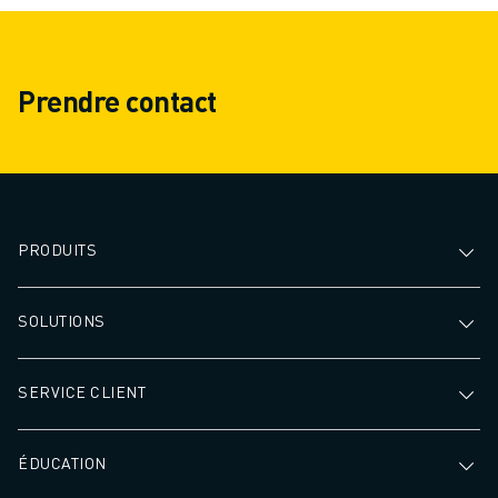
REJOIGNEZ-NOUS
CONTACT
CONTACT
LOCALISATION DES SITES
Prendre contact
IMPRESSION
PRODUITS
SOLUTIONS
SERVICE CLIENT
ÉDUCATION