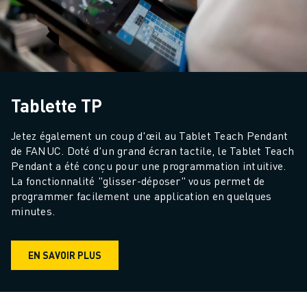
FORMATION ET ÉDUCATION
FANUC ACADEMY
SOLUTIONS POUR LES INDUSTRIES
SOLUTIONS POUR L'ÉDUCATION
WORLDSKILLS ET JEUNES TALENTS
ÉVÉNEMENTS ÉDUCATIFS
Tablette TP
ACTUALITÉS ET MÉDIAS
ACTUALITÉS ET MÉDIAS
Jetez également un coup d'œil au Tablet Teach Pendant 
EVÉNEMENTS
de FANUC. Doté d'un grand écran tactile, le Tablet Teach 
Pendant a été conçu pour une programmation intuitive. 
ÉVÉNEMENTS ÉDUCATIFS
La fonctionnalité "glisser-déposer" vous permet de 
A PROPOS DE FANUC
programmer facilement une application en quelques 
A PROPOS DE FANUC
minutes.
FANUC EN EUROPE
NOS SITES
DÉVELOPPEMENT DURABLE
EN SAVOIR PLUS
CARRIÈRE
FAÇONNEZ VOTRE AVENIR AVEC FANUC