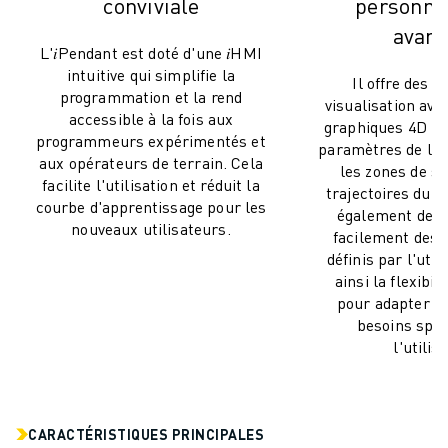
ROBOSHOT MAINTENANCE PRÉVENTIVE
conviviale
personnal
COÛT TOTAL D'UNE ROBOSHOT
avan
L'𝑖Pendant est doté d'une 𝑖HMI
MACHINES D'ÉLECTROÉROSION PAR FIL
intuitive qui simplifie la
ROBOCUT MACHINES D'ÉLECTROÉROSION À FIL
Il offre des c
programmation et la rend
visualisation ava
ROBOCUT MATÉRIEL
accessible à la fois aux
graphiques 4D pou
LOGICIEL ROBOCUT
programmeurs expérimentés et
paramètres de l'ou
ROBOCUT MAINTENANCE PRÉVENTIVE
aux opérateurs de terrain. Cela
les zones de sé
DURABILITÉ DU ROBOCUT
facilite l'utilisation et réduit la
trajectoires du r
courbe d'apprentissage pour les
SOLUTIONS IIOT
également de p
nouveaux utilisateurs.
SOLUTIONS POUR L'USINE INTELLIGENTE
facilement des
définis par l'util
DES SOLUTIONS D'USINE INTELLIGENTE POUR AMÉLIORER L'EFFICAC
ainsi la flexibil
ENREGISTREMENT DU PRODUIT "
pour adapter l'
TÉMOIGNAGES
besoins spéc
SOLUTIONS
l'utilis
INDUSTRIES
TOUTES LES INDUSTRIES
AÉROSPATIALE
CARACTÉRISTIQUES PRINCIPALES
AUTOMOBILE