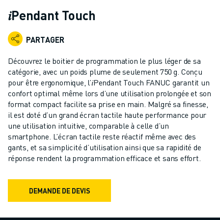
ROBOTS INDUSTRIELS
𝑖Pendant Touch
ROBOTS COLLABORATIFS
GAMME DE ROBOTS
PARTAGER
CONTRÔLEURS DE ROBOTS
ACCESSOIRES POUR ROBOTS
Découvrez le boitier de programmation le plus léger de sa
LOGICIEL ROBOT
catégorie, avec un poids plume de seulement 750 g. Conçu
pour être ergonomique, l’𝑖Pendant Touch FANUC garantit un
LOGICIEL DE SIMULATION
confort optimal même lors d’une utilisation prolongée et son
PRODUITS DE ROBOTIQUE ÉDUCATIVE
format compact facilite sa prise en main. Malgré sa finesse,
AUTOMATISATION DES ROBOTS
il est doté d’un grand écran tactile haute performance pour
ROBOTS DE SOUDAGE À L'ARC
une utilisation intuitive, comparable à celle d’un
ROBOTS ARTICULÉS
smartphone. L’écran tactile reste réactif même avec des
SÉRIE ARC MATE
gants, et sa simplicité d’utilisation ainsi que sa rapidité de
réponse rendent la programmation efficace et sans effort.
SÉRIE M-900
ROBOTS DELTA
ROBOTS POUR L'ALIMENTATION ET LES SALLES BLANCHES
DEMANDE DE DEVIS
ROBOTS DE PEINTURE
ROBOTS PALETTISEURS