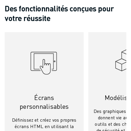
VÉHICULES ÉLECTRIQUES
Des fonctionnalités conçues pour
ÉLECTRONIQUE
votre réussite
ALIMENTATION ET BOISSONS
MÉDICAL
PLASTIQUES
ENTREPOSAGE, LOGISTIQUE, POSTE ET COLIS
APPLICATIONS
TOUTES LES APPLICATIONS
USINAGE 5 AXES
SOUDAGE À L'ARC
ASSEMBLAGE
RECTIFICATION CNC
Écrans
Modélisa
FRAISAGE CNC
personnalisables
TOURNAGE CNC
Des graphiques 4D
PERÇAGE ET TARAUDAGE À GRANDE VITESSE
donnent vie aux
Définissez et créez vos propres
MOULAGE PAR INJECTION
outils et des châ
écrans HTML en utilisant la
ENTRETIEN DES MACHINES
de sécurité et au