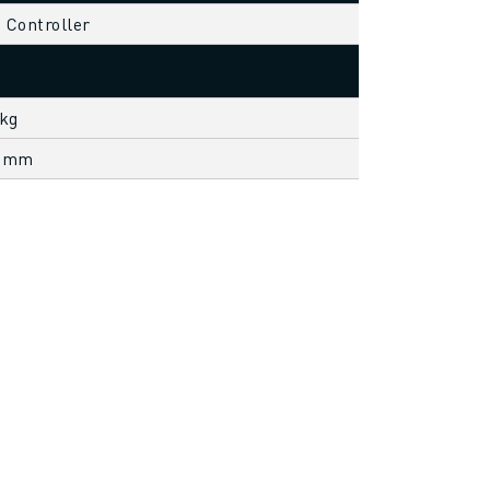
s Controller
 kg
0 mm