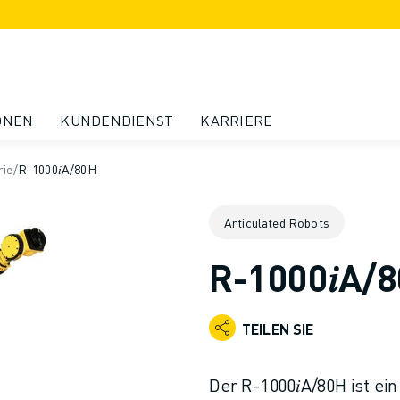
ONEN
KUNDENDIENST
KARRIERE
rie
/
R-1000𝑖A/80H
Articulated Robots
R-1000𝑖A/
TEILEN SIE
Der R-1000𝑖A/80H ist ein