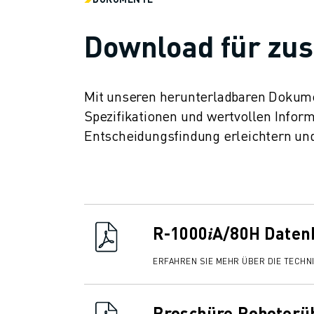
ÜBER FANUC
FANUC IN EUROPA
Download für zus
UNSERE STANDORTE
NACHHALTIGKEIT
KARRIERE
Mit unseren herunterladbaren Dokume
GESTALTEN SIE IHRE ZUKUNFT MIT FANUC
Spezifikationen und wertvollen Inform
JETZT BEWERBEN » KARRIEREPORTAL
Entscheidungsfindung erleichtern un
KONTAKT
KONTAKT
STANDORTE
IMPRESSUM
R-1000𝑖A/80H Daten
ERFAHREN SIE MEHR ÜBER DIE TECHN
Broschüre Roboterü