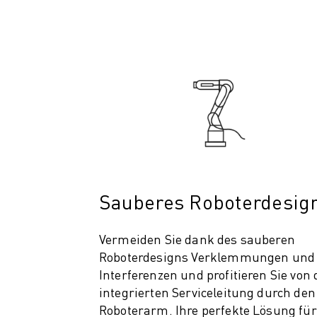
PRODUKTREGISTRIERUNG » FANUC PORTAL
FALLBEISPIELE
LÖSUNGEN
BRANCHEN
ALLE BRANCHEN
LUFT- UND RAUMFAHRT
AUTOMOBIL
ELEKTRISCHE FAHRZEUGE
ELEKTRONIK
LEBENSMITTEL UND GETRÄNKE
MEDIZIN
Sauberes Roboterdesig
KUNSTSTOFFE
LAGERHALTUNG, LOGISTIK, POST & PAKET
Vermeiden Sie dank des sauberen
APPLIKATIONEN
Roboterdesigns Verklemmungen und
ALLE APPLIKATIONEN
Interferenzen und profitieren Sie von 
5-ACHS-BEARBEITUNG
integrierten Serviceleitung durch den
LICHTBOGENSCHWEISSEN
Roboterarm. Ihre perfekte Lösung für
MONTAGE