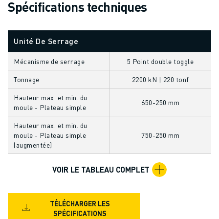
Spécifications techniques
FORMATION ET ÉDUCATION
FANUC ACADEMY
SOLUTIONS POUR LES INDUSTRIES
Unité De Serrage
SOLUTIONS POUR L'ÉDUCATION
WORLDSKILLS ET JEUNES TALENTS
Mécanisme de serrage
5 Point double toggle
ÉVÉNEMENTS ÉDUCATIFS
Tonnage
2200 kN | 220 tonf
ACTUALITÉS ET MÉDIAS
ACTUALITÉS ET MÉDIAS
Hauteur max. et min. du
650-250 mm
EVÉNEMENTS
moule - Plateau simple
ÉVÉNEMENTS ÉDUCATIFS
Hauteur max. et min. du
A PROPOS DE FANUC
moule - Plateau simple
750-250 mm
A PROPOS DE FANUC
(augmentée)
FANUC EN EUROPE
VOIR LE TABLEAU COMPLET
NOS SITES
DÉVELOPPEMENT DURABLE
CARRIÈRE
TÉLÉCHARGER LES
FAÇONNEZ VOTRE AVENIR AVEC FANUC
SPÉCIFICATIONS