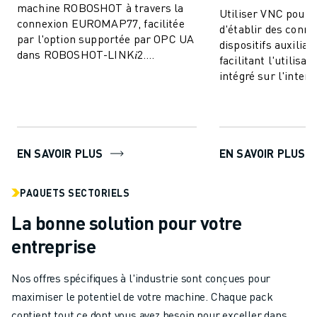
machine ROBOSHOT à travers la
Utiliser VNC pour
connexion EUROMAP77, facilitée
d'établir des conne
par l'option supportée par OPC UA
dispositifs auxiliai
dans ROBOSHOT-LINK𝑖2.
facilitant l'utilisa
Permettre l'échange des données
intégré sur l'interf
de surveillance de ...
de ROBOSHOT.
EN SAVOIR PLUS
EN SAVOIR PLUS
PAQUETS SECTORIELS
La bonne solution pour votre
entreprise
Nos offres spécifiques à l'industrie sont conçues pour
maximiser le potentiel de votre machine. Chaque pack
contient tout ce dont vous avez besoin pour exceller dans