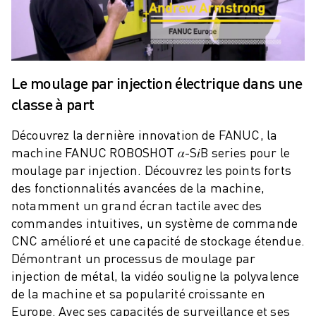
ROBOSHOT MAINTENANCE PRÉVENTIVE
COÛT TOTAL D'UNE ROBOSHOT
MACHINES D'ÉLECTROÉROSION PAR FIL
ROBOCUT MACHINES D'ÉLECTROÉROSION À FIL
ROBOCUT MATÉRIEL
Le moulage par injection électrique dans une
LOGICIEL ROBOCUT
classe à part
ROBOCUT MAINTENANCE PRÉVENTIVE
DURABILITÉ DU ROBOCUT
Découvrez la dernière innovation de FANUC, la
SOLUTIONS IIOT
machine FANUC ROBOSHOT 𝛼-S𝑖B series pour le
SOLUTIONS POUR L'USINE INTELLIGENTE
moulage par injection. Découvrez les points forts
DES SOLUTIONS D'USINE INTELLIGENTE POUR AMÉLIORER L'EFFICAC
des fonctionnalités avancées de la machine,
ENREGISTREMENT DU PRODUIT "
notamment un grand écran tactile avec des
TÉMOIGNAGES
commandes intuitives, un système de commande
SOLUTIONS
CNC amélioré et une capacité de stockage étendue.
Démontrant un processus de moulage par
INDUSTRIES
injection de métal, la vidéo souligne la polyvalence
TOUTES LES INDUSTRIES
de la machine et sa popularité croissante en
AÉROSPATIALE
Europe. Avec ses capacités de surveillance et ses
AUTOMOBILE