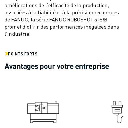
améliorations de l'efficacité de la production,
VÉHICULES ÉLECTRIQUES
associées à la fiabilité et à la précision reconnues
ÉLECTRONIQUE
de FANUC, la série FANUC ROBOSHOT 𝛼-S𝑖B
ALIMENTATION ET BOISSONS
promet d'offrir des performances inégalées dans
MÉDICAL
l'industrie.
PLASTIQUES
ENTREPOSAGE, LOGISTIQUE, POSTE ET COLIS
APPLICATIONS
POINTS FORTS
TOUTES LES APPLICATIONS
Avantages pour votre entreprise
USINAGE 5 AXES
SOUDAGE À L'ARC
ASSEMBLAGE
RECTIFICATION CNC
FRAISAGE CNC
TOURNAGE CNC
PERÇAGE ET TARAUDAGE À GRANDE VITESSE
MOULAGE PAR INJECTION
ENTRETIEN DES MACHINES