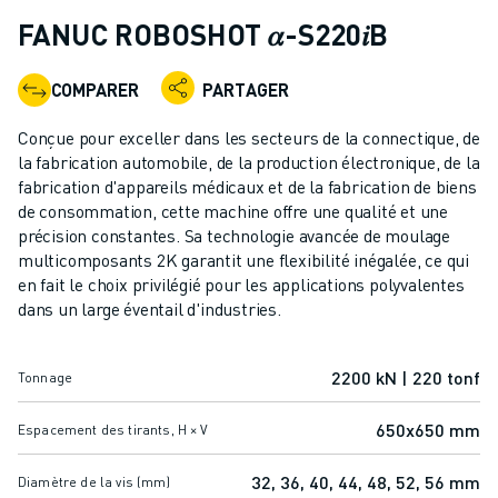
ROBOTS INDUSTRIELS
FANUC ROBOSHOT 𝛼-S220𝑖B
ROBOTS COLLABORATIFS
GAMME DE ROBOTS
COMPARER
PARTAGER
CONTRÔLEURS DE ROBOTS
ACCESSOIRES POUR ROBOTS
Conçue pour exceller dans les secteurs de la connectique, de
LOGICIEL ROBOT
la fabrication automobile, de la production électronique, de la
fabrication d'appareils médicaux et de la fabrication de biens
LOGICIEL DE SIMULATION
de consommation, cette machine offre une qualité et une
PRODUITS DE ROBOTIQUE ÉDUCATIVE
précision constantes. Sa technologie avancée de moulage
AUTOMATISATION DES ROBOTS
multicomposants 2K garantit une flexibilité inégalée, ce qui
ROBOTS DE SOUDAGE À L'ARC
en fait le choix privilégié pour les applications polyvalentes
ROBOTS ARTICULÉS
dans un large éventail d'industries.
SÉRIE ARC MATE
SÉRIE M-900
2200 kN | 220 tonf
Tonnage
ROBOTS DELTA
ROBOTS POUR L'ALIMENTATION ET LES SALLES BLANCHES
650x650 mm
Espacement des tirants, H × V
ROBOTS DE PEINTURE
ROBOTS PALETTISEURS
32, 36, 40, 44, 48, 52, 56 mm
Diamètre de la vis (mm)