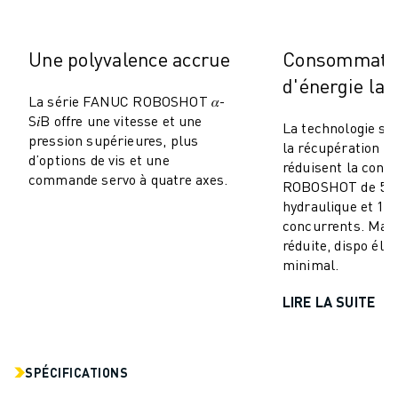
MANUTENTION
PEINTURE
Une polyvalence accrue
Consommati
PALETTISATION
d'énergie la 
SOUDAGE PAR POINTS
La série FANUC ROBOSHOT 𝛼-
INSPECTION DE LA VISION
S𝑖B offre une vitesse et une
La technologie se
DÉCOUPAGE PAR FIL EDM
pression supérieures, plus
la récupération d’
TÉMOIGNAGES
d’options de vis et une
réduisent la con
SERVICE CLIENTÈLE
commande servo à quatre axes.
ROBOSHOT de 50–
SERVICE CLIENTÈLE
hydraulique et 10
FANUC PLANS
concurrents. Mai
réduite, dispo éle
TERRAIN ET MAINTENANCE
minimal.
SUPPORT TECHNIQUE À DISTANCE
PIÈCES DE RECHANGE
LIRE LA SUITE
REMISE À NEUF
OUTILS DE SERVICE NUMÉRIQUE
E-STORE
SPÉCIFICATIONS
CENTRE DE TÉLÉCHARGEMENT " MYFANUC