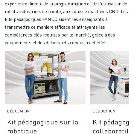
expérience directe de la programmation et de l'utilisation de
VÉHICULES ÉLECTRIQUES
robots industriels de pointe, ainsi que de machines CNC. Les
ÉLECTRONIQUE
kits pédagogiques FANUC aident les enseignants à
ALIMENTATION ET BOISSONS
transmettre de manière efficace et attrayante les
MÉDICAL
compétences clés requises par le marché, grâce à des
PLASTIQUES
équipements et des didacticiels conçus à cet effet.
ENTREPOSAGE, LOGISTIQUE, POSTE ET COLIS
APPLICATIONS
TOUTES LES APPLICATIONS
USINAGE 5 AXES
SOUDAGE À L'ARC
ASSEMBLAGE
RECTIFICATION CNC
FRAISAGE CNC
TOURNAGE CNC
L'ÉDUCATION
L'ÉDUCATION
PERÇAGE ET TARAUDAGE À GRANDE VITESSE
Kit pédagogique sur la
Kit pédagogi
MOULAGE PAR INJECTION
robotique
collaboratif
ENTRETIEN DES MACHINES