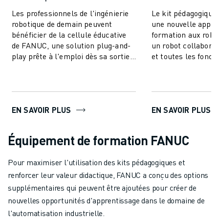
MANUTENTION
Les professionnels de l'ingénierie
Le kit pédagogique
PEINTURE
robotique de demain peuvent
une nouvelle appro
PALETTISATION
bénéficier de la cellule éducative
formation aux robo
de FANUC, une solution plug-and-
un robot collabor
SOUDAGE PAR POINTS
play prête à l'emploi dès sa sortie
et toutes les fonct
INSPECTION DE LA VISION
de l'emballage. Si vous travail...
pour enseigner le
DÉCOUPAGE PAR FIL EDM
de ba...
TÉMOIGNAGES
SERVICE CLIENTÈLE
SERVICE CLIENTÈLE
EN SAVOIR PLUS
EN SAVOIR PLUS
FANUC PLANS
TERRAIN ET MAINTENANCE
Équipement de formation FANUC
SUPPORT TECHNIQUE À DISTANCE
PIÈCES DE RECHANGE
Pour maximiser l'utilisation des kits pédagogiques et
REMISE À NEUF
renforcer leur valeur didactique, FANUC a conçu des options
OUTILS DE SERVICE NUMÉRIQUE
supplémentaires qui peuvent être ajoutées pour créer de
E-STORE
nouvelles opportunités d'apprentissage dans le domaine de
CENTRE DE TÉLÉCHARGEMENT " MYFANUC
l'automatisation industrielle.