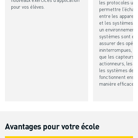
REJOIGNEZ-NOUS
les protocoles uti
pour vos élèves.
CONTACT
permettre l'échan
entre les appareil
CONTACT
et les systèmes d
LOCALISATION DES SITES
un environnement i
IMPRESSION
systèmes sont ess
assurer des opérat
ininterrompues, en
que les capteurs, 
actionneurs, les c
les systèmes de s
fonctionnent ense
manière efficace et
Avantages pour votre école