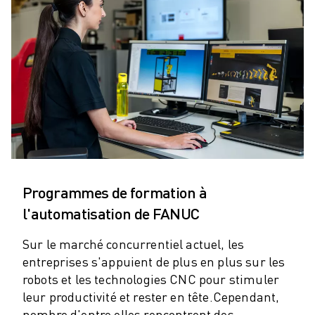
ROBOTS SCARA
CENTRES D'USINAGE CNC COMPACTS
RECHERCHE DE ROBODRILL
ROBODRILL CENTRES D'USINAGE CNC COMPACTS
ROBODRILL MATÉRIEL
LOGICIEL ROBODRILL
ROBODRILL MAINTENANCE PRÉVENTIVE
DURABILITÉ DU ROBODRILL
ROBODRILL ENSEMBLE DE ROBOTS
ROBODRILL KIT PÉDAGOGIQUE
MACHINES DE MOULAGE PAR INJECTION ÉLECTRIQUES
Programmes de formation à
RECHERCHE DE ROBOSHOT
l'automatisation de FANUC
ROBOSHOT MACHINES DE MOULAGE PAR INJECTION ÉLECTRIQUES
ROBOSHOT MATÉRIEL
Sur le marché concurrentiel actuel, les
entreprises s'appuient de plus en plus sur les
LOGICIEL ROBOSHOT
robots et les technologies CNC pour stimuler
DURABILITÉ DU ROBOSHOT
leur productivité et rester en tête.
Cependant,
ROBOSHOT ENSEMBLE DE ROBOTS
nombre d'entre elles rencontrent des