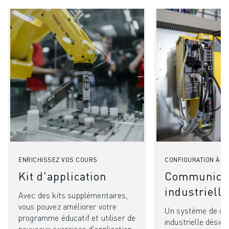
FORMATION ET ÉDUCATION
FANUC ACADEMY
SOLUTIONS POUR LES INDUSTRIES
SOLUTIONS POUR L'ÉDUCATION
WORLDSKILLS ET JEUNES TALENTS
ÉVÉNEMENTS ÉDUCATIFS
ACTUALITÉS ET MÉDIAS
ACTUALITÉS ET MÉDIAS
EVÉNEMENTS
ÉVÉNEMENTS ÉDUCATIFS
A PROPOS DE FANUC
A PROPOS DE FANUC
ENRICHISSEZ VOS COURS
CONFIGURATION À D
FANUC EN EUROPE
Kit d'application
Communica
NOS SITES
industrielle
DÉVELOPPEMENT DURABLE
Avec des kits supplémentaires,
CARRIÈRE
vous pouvez améliorer votre
Un système de co
FAÇONNEZ VOTRE AVENIR AVEC FANUC
programme éducatif et utiliser de
industrielle désign
nouveaux exercices d'application