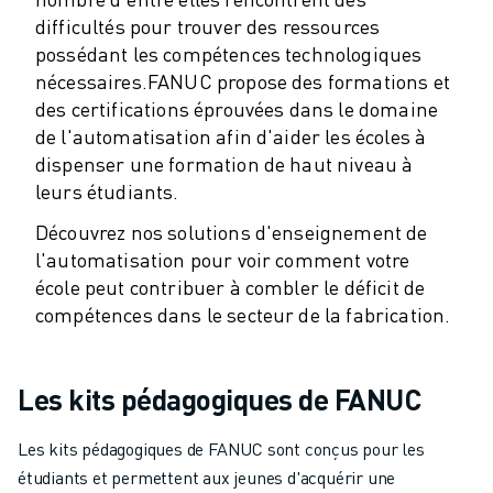
ROBOSHOT MAINTENANCE PRÉVENTIVE
difficultés pour trouver des ressources
COÛT TOTAL D'UNE ROBOSHOT
possédant les compétences technologiques
MACHINES D'ÉLECTROÉROSION PAR FIL
nécessaires.
FANUC propose des formations et
ROBOCUT MACHINES D'ÉLECTROÉROSION À FIL
des certifications éprouvées dans le domaine
ROBOCUT MATÉRIEL
de l'automatisation afin d'aider les écoles à
LOGICIEL ROBOCUT
dispenser une formation de haut niveau à
ROBOCUT MAINTENANCE PRÉVENTIVE
leurs étudiants.
DURABILITÉ DU ROBOCUT
SOLUTIONS IIOT
Découvrez nos solutions d'enseignement de
l'automatisation pour voir comment votre
SOLUTIONS POUR L'USINE INTELLIGENTE
école peut contribuer à combler le déficit de
DES SOLUTIONS D'USINE INTELLIGENTE POUR AMÉLIORER L'EFFICAC
compétences dans le secteur de la fabrication.
ENREGISTREMENT DU PRODUIT "
TÉMOIGNAGES
SOLUTIONS
Les kits pédagogiques de FANUC
INDUSTRIES
TOUTES LES INDUSTRIES
Les kits pédagogiques de FANUC sont conçus pour les
AÉROSPATIALE
étudiants et permettent aux jeunes d'acquérir une
AUTOMOBILE