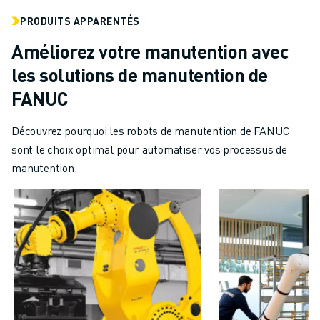
FORMATION ET ÉDUCATION
PRODUITS APPARENTÉS
FANUC ACADEMY
SOLUTIONS POUR LES INDUSTRIES
Améliorez votre manutention avec
SOLUTIONS POUR L'ÉDUCATION
les solutions de manutention de
WORLDSKILLS ET JEUNES TALENTS
FANUC
ÉVÉNEMENTS ÉDUCATIFS
ACTUALITÉS ET MÉDIAS
Découvrez pourquoi les robots de manutention de FANUC
ACTUALITÉS ET MÉDIAS
sont le choix optimal pour automatiser vos processus de
EVÉNEMENTS
manutention.
ÉVÉNEMENTS ÉDUCATIFS
A PROPOS DE FANUC
A PROPOS DE FANUC
FANUC EN EUROPE
NOS SITES
DÉVELOPPEMENT DURABLE
CARRIÈRE
FAÇONNEZ VOTRE AVENIR AVEC FANUC