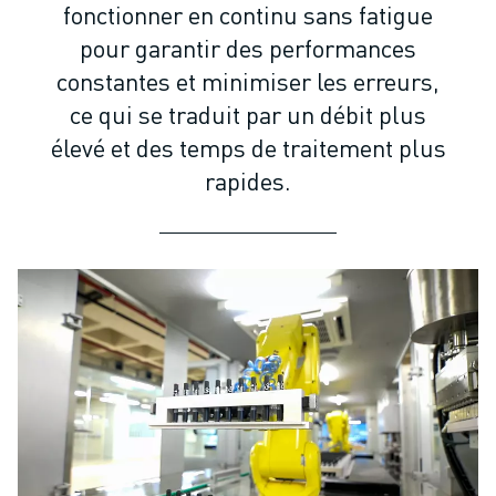
ROBOTS SCARA
fonctionner en continu sans fatigue
CENTRES D'USINAGE CNC COMPACTS
pour garantir des performances
RECHERCHE DE ROBODRILL
constantes et minimiser les erreurs,
ROBODRILL CENTRES D'USINAGE CNC COMPACTS
ce qui se traduit par un débit plus
ROBODRILL MATÉRIEL
élevé et des temps de traitement plus
LOGICIEL ROBODRILL
rapides.
ROBODRILL MAINTENANCE PRÉVENTIVE
DURABILITÉ DU ROBODRILL
ROBODRILL ENSEMBLE DE ROBOTS
ROBODRILL KIT PÉDAGOGIQUE
MACHINES DE MOULAGE PAR INJECTION ÉLECTRIQUES
RECHERCHE DE ROBOSHOT
ROBOSHOT MACHINES DE MOULAGE PAR INJECTION ÉLECTRIQUES
ROBOSHOT MATÉRIEL
LOGICIEL ROBOSHOT
DURABILITÉ DU ROBOSHOT
ROBOSHOT ENSEMBLE DE ROBOTS