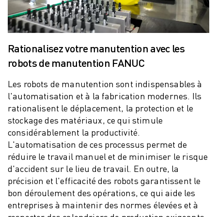
ROBOSHOT MAINTENANCE PRÉVENTIVE
COÛT TOTAL D'UNE ROBOSHOT
MACHINES D'ÉLECTROÉROSION PAR FIL
ROBOCUT MACHINES D'ÉLECTROÉROSION À FIL
Rationalisez votre manutention avec les
ROBOCUT MATÉRIEL
robots de manutention FANUC
LOGICIEL ROBOCUT
ROBOCUT MAINTENANCE PRÉVENTIVE
Les robots de manutention sont indispensables à
DURABILITÉ DU ROBOCUT
l'automatisation et à la fabrication modernes. Ils
SOLUTIONS IIOT
rationalisent le déplacement, la protection et le
SOLUTIONS POUR L'USINE INTELLIGENTE
stockage des matériaux, ce qui stimule
DES SOLUTIONS D'USINE INTELLIGENTE POUR AMÉLIORER L'EFFICAC
considérablement la productivité.
ENREGISTREMENT DU PRODUIT "
L'automatisation de ces processus permet de
TÉMOIGNAGES
réduire le travail manuel et de minimiser le risque
SOLUTIONS
d'accident sur le lieu de travail. En outre, la
INDUSTRIES
précision et l'efficacité des robots garantissent le
TOUTES LES INDUSTRIES
bon déroulement des opérations, ce qui aide les
AÉROSPATIALE
entreprises à maintenir des normes élevées et à
AUTOMOBILE
respecter des calendriers de production exigeants.