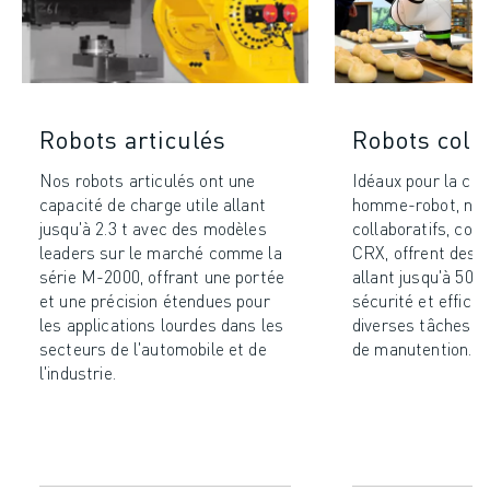
REJOIGNEZ-NOUS
CONTACT
CONTACT
LOCALISATION DES SITES
IMPRESSION
Robots articulés
Robots coll
Nos robots articulés ont une
Idéaux pour la col
capacité de charge utile allant
homme-robot, nos
jusqu'à 2.3 t avec des modèles
collaboratifs, c
leaders sur le marché comme la
CRX, offrent des c
série M-2000, offrant une portée
allant jusqu'à 50 k
et une précision étendues pour
sécurité et effica
les applications lourdes dans les
diverses tâches d
secteurs de l'automobile et de
de manutention.
l'industrie.