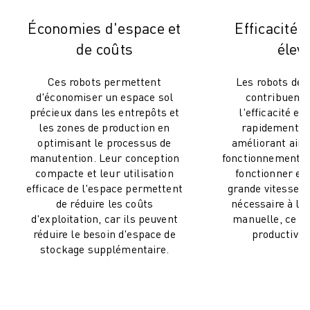
MANUTENTION
Économies d'espace et
Efficacité e
PEINTURE
de coûts
élev
PALETTISATION
SOUDAGE PAR POINTS
Ces robots permettent
Les robots de
INSPECTION DE LA VISION
d'économiser un espace sol
contribuent à
DÉCOUPAGE PAR FIL EDM
précieux dans les entrepôts et
l'efficacité e
TÉMOIGNAGES
les zones de production en
rapidement le
SERVICE CLIENTÈLE
optimisant le processus de
améliorant ains
SERVICE CLIENTÈLE
manutention. Leur conception
fonctionnement. 
compacte et leur utilisation
fonctionner en 
FANUC PLANS
efficace de l'espace permettent
grande vitesse r
TERRAIN ET MAINTENANCE
de réduire les coûts
nécessaire à la
SUPPORT TECHNIQUE À DISTANCE
d'exploitation, car ils peuvent
manuelle, ce qu
PIÈCES DE RECHANGE
réduire le besoin d'espace de
productivité
REMISE À NEUF
stockage supplémentaire.
OUTILS DE SERVICE NUMÉRIQUE
E-STORE
CENTRE DE TÉLÉCHARGEMENT " MYFANUC