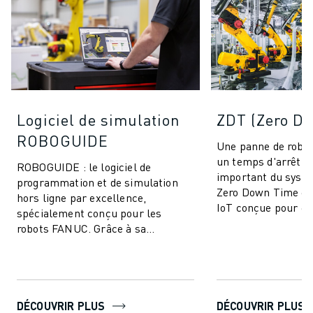
Logiciel de simulation
ZDT (Zero D
ROBOGUIDE
Une panne de robot
un temps d'arrêt d
ROBOGUIDE : le logiciel de
important du syst
programmation et de simulation
Zero Down Time est
hors ligne par excellence,
IoT conçue pour él
spécialement conçu pour les
arrêts de producti
robots FANUC. Grâce à sa
améliorer ...
technologie de pointe, ROBOGUIDE
permet aux utilisateurs de...
DÉCOUVRIR PLUS
DÉCOUVRIR PLUS