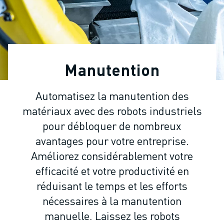
ROBOTS INDUSTRIELS
ROBOTS COLLABORATIFS
GAMME DE ROBOTS
CONTRÔLEURS DE ROBOTS
ACCESSOIRES POUR ROBOTS
Manutention
LOGICIEL ROBOT
LOGICIEL DE SIMULATION
Automatisez la manutention des
PRODUITS DE ROBOTIQUE ÉDUCATIVE
matériaux avec des robots industriels
AUTOMATISATION DES ROBOTS
ROBOTS DE SOUDAGE À L'ARC
pour débloquer de nombreux
ROBOTS ARTICULÉS
avantages pour votre entreprise.
SÉRIE ARC MATE
Améliorez considérablement votre
SÉRIE M-900
efficacité et votre productivité en
ROBOTS DELTA
réduisant le temps et les efforts
ROBOTS POUR L'ALIMENTATION ET LES SALLES BLANCHES
nécessaires à la manutention
ROBOTS DE PEINTURE
manuelle. Laissez les robots
ROBOTS PALETTISEURS