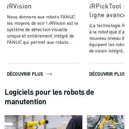
𝑖RVision
𝑖RPickTool -
ligne avancé
Nous donnons aux robots FANUC
les moyens de voir ! 𝑖RVision est le
𝑖La technologie R
système de détection visuelle
à la robotique d'at
unique et entièrement intégré de
nouveau niveau de 
FANUC qui permet aux robots
équipant les robot
FANUC de voir - rendant la
de vision intégré, e
production ...
une sorte de "coord
DÉCOUVRIR PLUS
DÉCOUVRIR PLUS
Logiciels pour les robots de
manutention