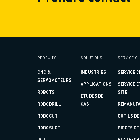
FORMATION ET ÉDUCATION
FANUC ACADEMY
SOLUTIONS POUR LES INDUSTRIES
SOLUTIONS POUR L'ÉDUCATION
WORLDSKILLS ET JEUNES TALENTS
ÉVÉNEMENTS ÉDUCATIFS
ACTUALITÉS ET MÉDIAS
PRODUITS
SOLUTIONS
SERVICE CL
ACTUALITÉS ET MÉDIAS
EVÉNEMENTS
CNC &
INDUSTRIES
SERVICE C
ÉVÉNEMENTS ÉDUCATIFS
SERVOMOTEURS
A PROPOS DE FANUC
APPLICATIONS
SERVICE 
A PROPOS DE FANUC
ROBOTS
SITE
ÉTUDES DE
FANUC EN EUROPE
ROBODRILL
CAS
REMANUFA
NOS SITES
ROBOCUT
OUTILS DE
DÉVELOPPEMENT DURABLE
CARRIÈRE
ROBOSHOT
PIÈCES D
FAÇONNEZ VOTRE AVENIR AVEC FANUC
IIOT
PLATEFOR