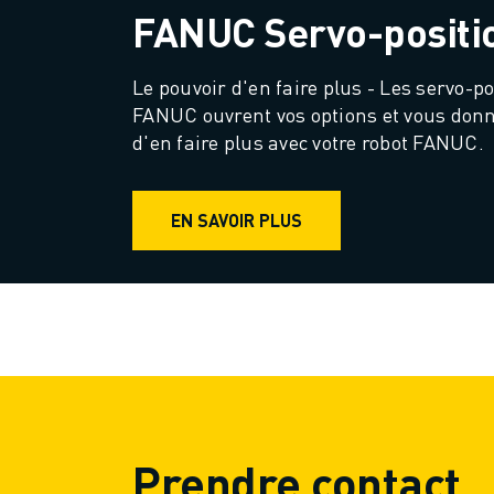
MANUTENTION
FANUC Servo-positi
PEINTURE
PALETTISATION
Le pouvoir d'en faire plus - Les servo-po
SOUDAGE PAR POINTS
FANUC ouvrent vos options et vous donnen
INSPECTION DE LA VISION
d'en faire plus avec votre robot FANUC.
DÉCOUPAGE PAR FIL EDM
TÉMOIGNAGES
SERVICE CLIENTÈLE
EN SAVOIR PLUS
SERVICE CLIENTÈLE
FANUC PLANS
TERRAIN ET MAINTENANCE
SUPPORT TECHNIQUE À DISTANCE
PIÈCES DE RECHANGE
REMISE À NEUF
OUTILS DE SERVICE NUMÉRIQUE
E-STORE
Prendre contact
CENTRE DE TÉLÉCHARGEMENT " MYFANUC