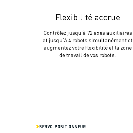
ROBOSHOT MAINTENANCE PRÉVENTIVE
COÛT TOTAL D'UNE ROBOSHOT
Flexibilité accrue
MACHINES D'ÉLECTROÉROSION PAR FIL
ROBOCUT MACHINES D'ÉLECTROÉROSION À FIL
ROBOCUT MATÉRIEL
Contrôlez jusqu'à 72 axes auxiliaires
LOGICIEL ROBOCUT
et jusqu'à 4 robots simultanément et
ROBOCUT MAINTENANCE PRÉVENTIVE
augmentez votre flexibilité et la zone
DURABILITÉ DU ROBOCUT
de travail de vos robots.
SOLUTIONS IIOT
SOLUTIONS POUR L'USINE INTELLIGENTE
DES SOLUTIONS D'USINE INTELLIGENTE POUR AMÉLIORER L'EFFICAC
ENREGISTREMENT DU PRODUIT "
TÉMOIGNAGES
SOLUTIONS
INDUSTRIES
TOUTES LES INDUSTRIES
AÉROSPATIALE
SERVO-POSITIONNEUR
AUTOMOBILE