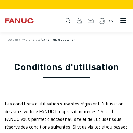
PRODUITS
APERÇU DU PRODUIT
FR
CNC ET SERVOMOTEURS
RECHERCHE DE CNC
Accueil
/
Avis juridique
/
Conditions d'utilisation
SYSTÈMES CNC
ENTRAÎNEMENTS
SYSTÈME D'E/S
Conditions d'utilisation
FONCTIONS/OPTIONS DE LA CNC
PERSONNALISATION
SIMULATION - DIGITAL TWIN SOLUTIONS
DURABILITÉ DE LA CNC
PRODUITS ÉDUCATIFS CNC
Les conditions d'utilisation suivantes régissent l'utilisation
SOLUTIONS DE RETROFIT
des sites web de FANUC (ci-après dénommés " Site ").
MODÈLES CNC AVANCÉS
FANUC vous permet d'accéder au site et de l'utiliser sous
ROBOTS
réserve des conditions suivantes. Si vous visitez et/ou passez
RECHERCHE DE ROBOTS