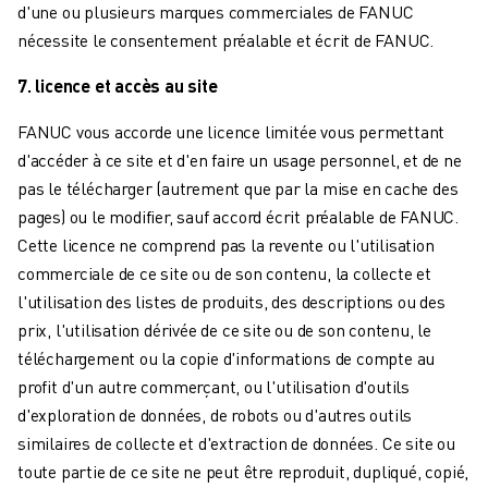
FORMATION ET ÉDUCATION
d'une ou plusieurs marques commerciales de FANUC
FANUC ACADEMY
nécessite le consentement préalable et écrit de FANUC.
SOLUTIONS POUR LES INDUSTRIES
7. licence et accès au site
SOLUTIONS POUR L'ÉDUCATION
WORLDSKILLS ET JEUNES TALENTS
FANUC vous accorde une licence limitée vous permettant
ÉVÉNEMENTS ÉDUCATIFS
d'accéder à ce site et d'en faire un usage personnel, et de ne
ACTUALITÉS ET MÉDIAS
pas le télécharger (autrement que par la mise en cache des
ACTUALITÉS ET MÉDIAS
pages) ou le modifier, sauf accord écrit préalable de FANUC.
EVÉNEMENTS
Cette licence ne comprend pas la revente ou l'utilisation
ÉVÉNEMENTS ÉDUCATIFS
commerciale de ce site ou de son contenu, la collecte et
A PROPOS DE FANUC
l'utilisation des listes de produits, des descriptions ou des
A PROPOS DE FANUC
prix, l'utilisation dérivée de ce site ou de son contenu, le
FANUC EN EUROPE
téléchargement ou la copie d'informations de compte au
NOS SITES
profit d'un autre commerçant, ou l'utilisation d'outils
DÉVELOPPEMENT DURABLE
d'exploration de données, de robots ou d'autres outils
CARRIÈRE
similaires de collecte et d'extraction de données. Ce site ou
FAÇONNEZ VOTRE AVENIR AVEC FANUC
toute partie de ce site ne peut être reproduit, dupliqué, copié,