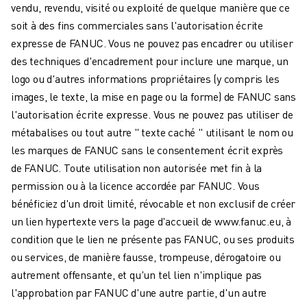
REJOIGNEZ-NOUS
vendu, revendu, visité ou exploité de quelque manière que ce
CONTACT
soit à des fins commerciales sans l'autorisation écrite
CONTACT
expresse de FANUC. Vous ne pouvez pas encadrer ou utiliser
LOCALISATION DES SITES
des techniques d'encadrement pour inclure une marque, un
IMPRESSION
logo ou d'autres informations propriétaires (y compris les
images, le texte, la mise en page ou la forme) de FANUC sans
l'autorisation écrite expresse. Vous ne pouvez pas utiliser de
métabalises ou tout autre " texte caché " utilisant le nom ou
les marques de FANUC sans le consentement écrit exprès
de FANUC. Toute utilisation non autorisée met fin à la
permission ou à la licence accordée par FANUC. Vous
bénéficiez d'un droit limité, révocable et non exclusif de créer
un lien hypertexte vers la page d'accueil de www.fanuc.eu, à
condition que le lien ne présente pas FANUC, ou ses produits
ou services, de manière fausse, trompeuse, dérogatoire ou
autrement offensante, et qu'un tel lien n'implique pas
l'approbation par FANUC d'une autre partie, d'un autre