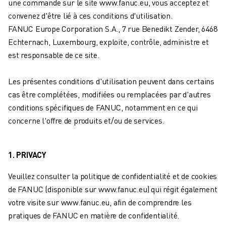
une commande sur le site www.fanuc.eu, vous acceptez et
ROBOTS INDUSTRIELS
convenez d'être lié à ces conditions d'utilisation.
ROBOTS COLLABORATIFS
FANUC Europe Corporation S.A., 7 rue Benedikt Zender, 6468
GAMME DE ROBOTS
Echternach, Luxembourg, exploite, contrôle, administre et
CONTRÔLEURS DE ROBOTS
est responsable de ce site.
ACCESSOIRES POUR ROBOTS
LOGICIEL ROBOT
Les présentes conditions d'utilisation peuvent dans certains
LOGICIEL DE SIMULATION
cas être complétées, modifiées ou remplacées par d'autres
PRODUITS DE ROBOTIQUE ÉDUCATIVE
conditions spécifiques de FANUC, notamment en ce qui
AUTOMATISATION DES ROBOTS
concerne l'offre de produits et/ou de services.
ROBOTS DE SOUDAGE À L'ARC
ROBOTS ARTICULÉS
SÉRIE ARC MATE
1. PRIVACY
SÉRIE M-900
Veuillez consulter la politique de confidentialité et de cookies
ROBOTS DELTA
de FANUC (disponible sur www.fanuc.eu) qui régit également
ROBOTS POUR L'ALIMENTATION ET LES SALLES BLANCHES
votre visite sur www.fanuc.eu, afin de comprendre les
ROBOTS DE PEINTURE
pratiques de FANUC en matière de confidentialité.
ROBOTS PALETTISEURS