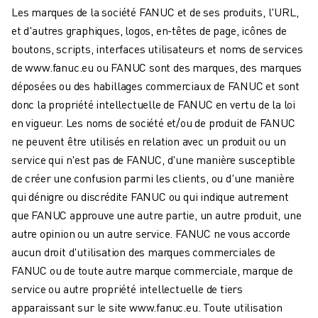
MANUTENTION
Les marques de la société FANUC et de ses produits, l'URL,
PEINTURE
et d'autres graphiques, logos, en-têtes de page, icônes de
PALETTISATION
boutons, scripts, interfaces utilisateurs et noms de services
SOUDAGE PAR POINTS
de www.fanuc.eu ou FANUC sont des marques, des marques
INSPECTION DE LA VISION
déposées ou des habillages commerciaux de FANUC et sont
DÉCOUPAGE PAR FIL EDM
donc la propriété intellectuelle de FANUC en vertu de la loi
TÉMOIGNAGES
en vigueur. Les noms de société et/ou de produit de FANUC
SERVICE CLIENTÈLE
ne peuvent être utilisés en relation avec un produit ou un
SERVICE CLIENTÈLE
service qui n'est pas de FANUC, d'une manière susceptible
FANUC PLANS
de créer une confusion parmi les clients, ou d'une manière
TERRAIN ET MAINTENANCE
qui dénigre ou discrédite FANUC ou qui indique autrement
SUPPORT TECHNIQUE À DISTANCE
que FANUC approuve une autre partie, un autre produit, une
PIÈCES DE RECHANGE
autre opinion ou un autre service. FANUC ne vous accorde
REMISE À NEUF
aucun droit d'utilisation des marques commerciales de
OUTILS DE SERVICE NUMÉRIQUE
FANUC ou de toute autre marque commerciale, marque de
E-STORE
service ou autre propriété intellectuelle de tiers
CENTRE DE TÉLÉCHARGEMENT " MYFANUC
apparaissant sur le site www.fanuc.eu. Toute utilisation