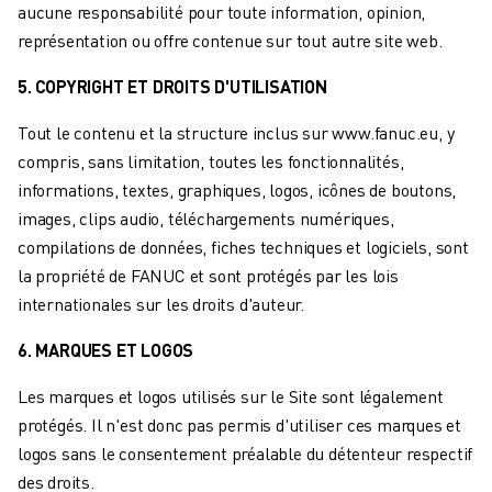
aucune responsabilité pour toute information, opinion,
VÉHICULES ÉLECTRIQUES
représentation ou offre contenue sur tout autre site web.
ÉLECTRONIQUE
ALIMENTATION ET BOISSONS
5. COPYRIGHT ET DROITS D'UTILISATION
MÉDICAL
Tout le contenu et la structure inclus sur www.fanuc.eu, y
PLASTIQUES
compris, sans limitation, toutes les fonctionnalités,
ENTREPOSAGE, LOGISTIQUE, POSTE ET COLIS
informations, textes, graphiques, logos, icônes de boutons,
APPLICATIONS
images, clips audio, téléchargements numériques,
TOUTES LES APPLICATIONS
compilations de données, fiches techniques et logiciels, sont
USINAGE 5 AXES
la propriété de FANUC et sont protégés par les lois
SOUDAGE À L'ARC
internationales sur les droits d'auteur.
ASSEMBLAGE
RECTIFICATION CNC
6. MARQUES ET LOGOS
FRAISAGE CNC
TOURNAGE CNC
Les marques et logos utilisés sur le Site sont légalement
PERÇAGE ET TARAUDAGE À GRANDE VITESSE
protégés. Il n'est donc pas permis d'utiliser ces marques et
MOULAGE PAR INJECTION
logos sans le consentement préalable du détenteur respectif
ENTRETIEN DES MACHINES
des droits.