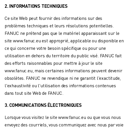
ROBOTS SCARA
2. INFORMATIONS TECHNIQUES
CENTRES D'USINAGE CNC COMPACTS
RECHERCHE DE ROBODRILL
Ce site Web peut fournir des informations sur des
ROBODRILL CENTRES D'USINAGE CNC COMPACTS
problèmes techniques et leurs résolutions potentielles.
ROBODRILL MATÉRIEL
FANUC ne prétend pas que le matériel apparaissant sur le
LOGICIEL ROBODRILL
site www.fanuc.eu est approprié, applicable ou disponible en
ROBODRILL MAINTENANCE PRÉVENTIVE
ce qui concerne votre besoin spécifique ou pour une
DURABILITÉ DU ROBODRILL
utilisation en dehors du territoire du public visé. FANUC fait
ROBODRILL ENSEMBLE DE ROBOTS
des efforts raisonnables pour mettre à jour le site
ROBODRILL KIT PÉDAGOGIQUE
www.fanuc.eu, mais certaines informations peuvent devenir
MACHINES DE MOULAGE PAR INJECTION ÉLECTRIQUES
obsolètes. FANUC ne revendique ni ne garantit l'exactitude,
RECHERCHE DE ROBOSHOT
l'exhaustivité ou l'utilisation des informations contenues
ROBOSHOT MACHINES DE MOULAGE PAR INJECTION ÉLECTRIQUES
dans tout site Web de FANUC.
ROBOSHOT MATÉRIEL
3. COMMUNICATIONS ÉLECTRONIQUES
LOGICIEL ROBOSHOT
DURABILITÉ DU ROBOSHOT
Lorsque vous visitez le site www.fanuc.eu ou que vous nous
ROBOSHOT ENSEMBLE DE ROBOTS
envoyez des courriels, vous communiquez avec nous par voie