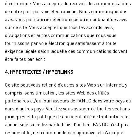
ROBOSHOT MAINTENANCE PRÉVENTIVE
électronique. Vous acceptez de recevoir des communications
COÛT TOTAL D'UNE ROBOSHOT
de notre part par voie électronique. Nous communiquerons
MACHINES D'ÉLECTROÉROSION PAR FIL
avec vous par courrier électronique ou en publiant des avis
ROBOCUT MACHINES D'ÉLECTROÉROSION À FIL
sur ce site. Vous acceptez que tous les accords, avis,
ROBOCUT MATÉRIEL
divulgations et autres communications que nous vous
LOGICIEL ROBOCUT
fournissons par voie électronique satisfassent à toute
ROBOCUT MAINTENANCE PRÉVENTIVE
exigence légale selon laquelle ces communications doivent
DURABILITÉ DU ROBOCUT
être faites par écrit.
SOLUTIONS IIOT
4. HYPERTEXTES / HYPERLINKS
SOLUTIONS POUR L'USINE INTELLIGENTE
DES SOLUTIONS D'USINE INTELLIGENTE POUR AMÉLIORER L'EFFICAC
Ce site peut vous relier à d'autres sites Web sur Internet, y
ENREGISTREMENT DU PRODUIT "
compris, sans limitation, les sites Web des affiliés,
TÉMOIGNAGES
partenaires et/ou fournisseurs de FANUC dans votre pays ou
SOLUTIONS
dans d'autres pays. Veuillez vous assurer de lire les sections
INDUSTRIES
juridiques et la politique de confidentialité de tout autre site
TOUTES LES INDUSTRIES
auquel vous accédez par le biais d'un lien. FANUC n'est pas
AÉROSPATIALE
responsable, ne recommande ni n'approuve, et n'accepte
AUTOMOBILE